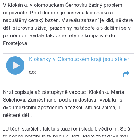
V Klokánku v olomouckém Černovíru žádný problém
nepoznáte. Před domem je barevná klouzačka a
napuštěný dětský bazén. V areálu zařízení je klid, některé
děti si zrovna užívají prázdniny na táboře a s dalšími se v
parném dni vydaly takzvané tety na koupaliště do
Prostějova.
Klokánky v Olomouckém kraji jsou stále v pr
Klokánky v Olomouckém kraji jsou
0:00
stále v problémech. Podrobnosti
Play /
Titlbach
Klokánky v Olomouckém kraji jsou
zjišťoval Filip Titlbach
Krizi popisuje až zástupkyně vedoucí Klokánku Marta
stále v problémech. Podrobnosti
zjišťoval Filip
Solichová. Zaměstnanci podle ní dostávají výplatu i s
dvouměsíčním zpožděním a těžkou situaci vnímají i
některé děti.
„U těch starších, tak tu situaci oni sledují, vědí o ní. Spíš
to hodně postihuje ty pečující tety, které to taky vnímají