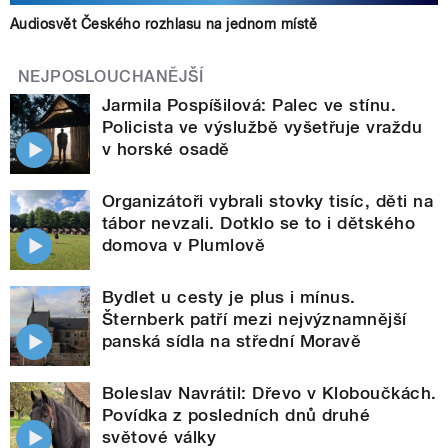
Audiosvět Českého rozhlasu na jednom místě
NEJPOSLOUCHANĚJŠÍ
Jarmila Pospíšilová: Palec ve stínu.
Policista ve výslužbě vyšetřuje vraždu
v horské osadě
Organizátoři vybrali stovky tisíc, děti na
tábor nevzali. Dotklo se to i dětského
domova v Plumlově
Bydlet u cesty je plus i mínus.
Šternberk patří mezi nejvýznamnější
panská sídla na střední Moravě
Boleslav Navrátil: Dřevo v Kloboučkách.
Povídka z posledních dnů druhé
světové války