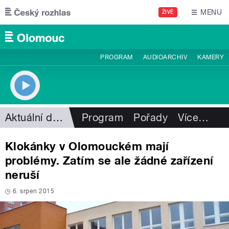
Přejít k hlavnímu obsahu
MENU
ŽIVĚ
PROGRAM
AUDIOARCHIV
KAMERY
Aktuální dění
Program
Pořady
Více
…
Klokánky v Olomouckém mají
problémy. Zatím se ale žádné zařízení
neruší
6. srpen 2015