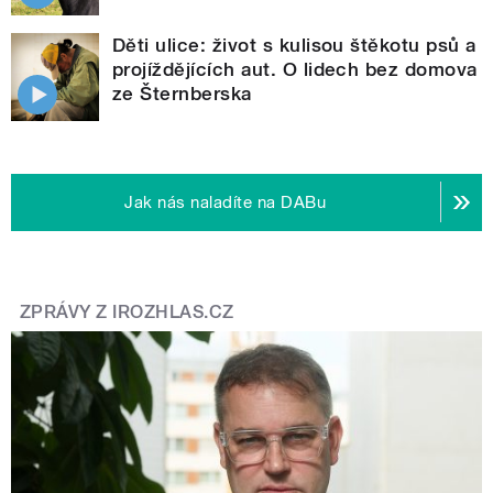
Děti ulice: život s kulisou štěkotu psů a
projíždějících aut. O lidech bez domova
ze Šternberska
Jak nás naladíte na DABu
ZPRÁVY Z IROZHLAS.CZ