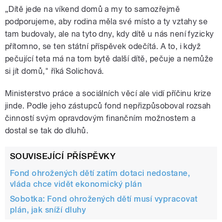
„Dítě jede na víkend domů a my to samozřejmě
podporujeme, aby rodina měla své místo a ty vztahy se
tam budovaly, ale na tyto dny, kdy dítě u nás není fyzicky
přítomno, se ten státní příspěvek odečítá. A to, i když
pečující teta má na tom bytě další dítě, pečuje a nemůže
si jít domů," říká Solichová.
Ministerstvo práce a sociálních věcí ale vidí příčinu krize
jinde. Podle jeho zástupců fond nepřizpůsoboval rozsah
činností svým opravdovým finančním možnostem a
dostal se tak do dluhů.
SOUVISEJÍCÍ PŘÍSPĚVKY
Fond ohrožených dětí zatím dotaci nedostane,
vláda chce vidět ekonomický plán
Sobotka: Fond ohrožených dětí musí vypracovat
plán, jak sníží dluhy