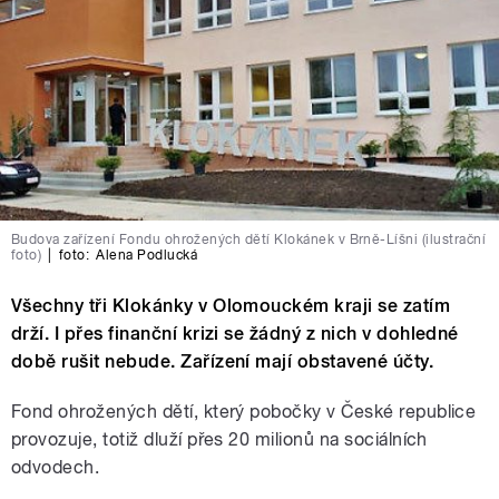
Budova zařízení Fondu ohrožených dětí Klokánek v Brně-Líšni (ilustrační
foto)
|
foto:
Alena Podlucká
Všechny tři Klokánky v Olomouckém kraji se zatím
drží. I přes finanční krizi se žádný z nich v dohledné
době rušit nebude. Zařízení mají obstavené účty.
Fond ohrožených dětí, který pobočky v České republice
provozuje, totiž dluží přes 20 milionů na sociálních
odvodech.