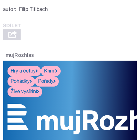
autor:
Filip Titlbach
mujRozhlas
Hry a četby
Krimi
Pohádky
Pořady
Živé vysílání