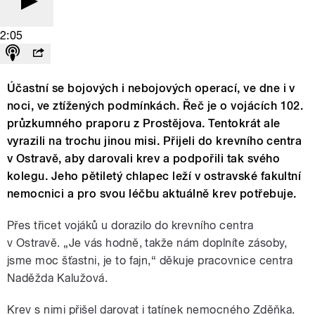
2:05
Účastní se bojových i nebojových operací, ve dne i v
noci, ve ztížených podmínkách. Řeč je o vojácích 102.
průzkumného praporu z Prostějova. Tentokrát ale
vyrazili na trochu jinou misi. Přijeli do krevního centra
v Ostravě, aby darovali krev a podpořili tak svého
kolegu. Jeho pětiletý chlapec leží v ostravské fakultní
nemocnici a pro svou léčbu aktuálně krev potřebuje.
Přes třicet vojáků u dorazilo do krevního centra
v Ostravě. „Je vás hodně, takže nám doplníte zásoby,
jsme moc šťastni, je to fajn,“ děkuje pracovnice centra
Naděžda Kalužová.
Krev s nimi přišel darovat i tatínek nemocného Zděňka.