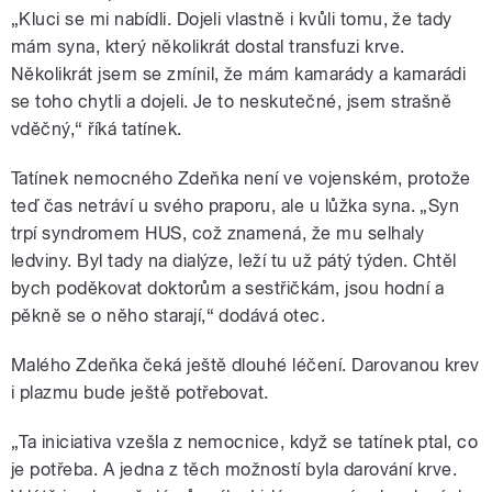
„Kluci se mi nabídli. Dojeli vlastně i kvůli tomu, že tady
mám syna, který několikrát dostal transfuzi krve.
Několikrát jsem se zmínil, že mám kamarády a kamarádi
se toho chytli a dojeli. Je to neskutečné, jsem strašně
vděčný,“ říká tatínek.
Tatínek nemocného Zdeňka není ve vojenském, protože
teď čas netráví u svého praporu, ale u lůžka syna. „Syn
trpí syndromem HUS, což znamená, že mu selhaly
ledviny. Byl tady na dialýze, leží tu už pátý týden. Chtěl
bych poděkovat doktorům a sestřičkám, jsou hodní a
pěkně se o něho starají,“ dodává otec.
Malého Zdeňka čeká ještě dlouhé léčení. Darovanou krev
i plazmu bude ještě potřebovat.
„Ta iniciativa vzešla z nemocnice, když se tatínek ptal, co
je potřeba. A jedna z těch možností byla darování krve.