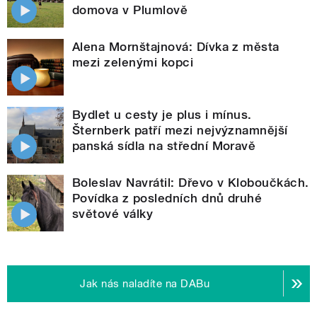
domova v Plumlově
Alena Mornštajnová: Dívka z města
mezi zelenými kopci
Bydlet u cesty je plus i mínus.
Šternberk patří mezi nejvýznamnější
panská sídla na střední Moravě
Boleslav Navrátil: Dřevo v Kloboučkách.
Povídka z posledních dnů druhé
světové války
Jak nás naladíte na DABu