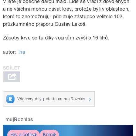
V létě je obecně dárců málo. Lidé se vrací z dovolených
a ne všichni mohou dávat krev, protože byli v oblastech,
které to znemožňují,“ přibližuje zástupce velitele 102.
průzkumného praporu Gustav Lakoš.
Zásoby krve se tu díky vojákům zvýší o 16 litrů.
autor:
iha
Všechny díly pořadu na mujRozhlas
mujRozhlas
Hry a četby
Krimi