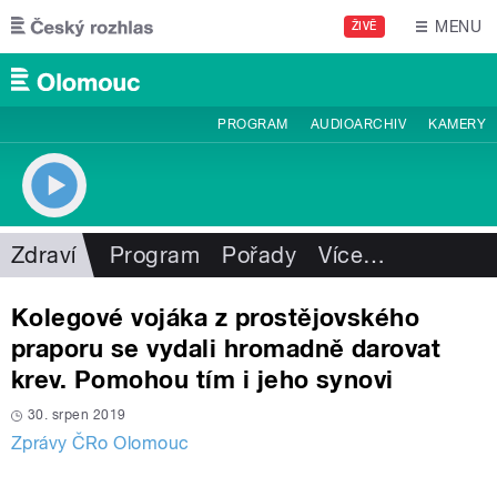
Přejít k hlavnímu obsahu
MENU
ŽIVĚ
PROGRAM
AUDIOARCHIV
KAMERY
Zdraví
Program
Pořady
Více
…
Kolegové vojáka z prostějovského
praporu se vydali hromadně darovat
krev. Pomohou tím i jeho synovi
30. srpen 2019
Zprávy ČRo Olomouc