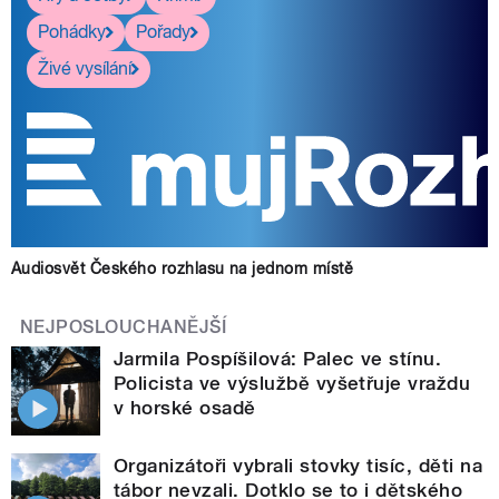
Pohádky
Pořady
Živé vysílání
Audiosvět Českého rozhlasu na jednom místě
NEJPOSLOUCHANĚJŠÍ
Jarmila Pospíšilová: Palec ve stínu.
Policista ve výslužbě vyšetřuje vraždu
v horské osadě
Organizátoři vybrali stovky tisíc, děti na
tábor nevzali. Dotklo se to i dětského