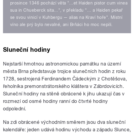
prosince 1346 pochází věta "…et Haiden pistor cum vinea
sua in Chueberck sita…", v překladu "… a Haiden pekař
se svou vinicí v Kuhbergu — alias na Kraví hoře". Místní
víno ale prý bylo nevalné, ani Brňáci ho moc nepili.
Sluneční hodiny
Nejstarší hmotnou astronomickou památku na území
města Brna představuje trojice slunečních hodin z roku
1728, sestrojená Ferdinandem Čádeckým z Chotěšova,
řeholníka premonstrátorského kláštera v Zábrdovicích.
Sluneční hodiny na stěně obrácené k jihu ukazují čas v
rozmezí od osmé hodiny ranní do čtvrté hodiny
odpolední.
Na zdi obrácené východním směrem jsou dva sluneční
kalendáře: jeden udává hodinu východu a západu Slunce,