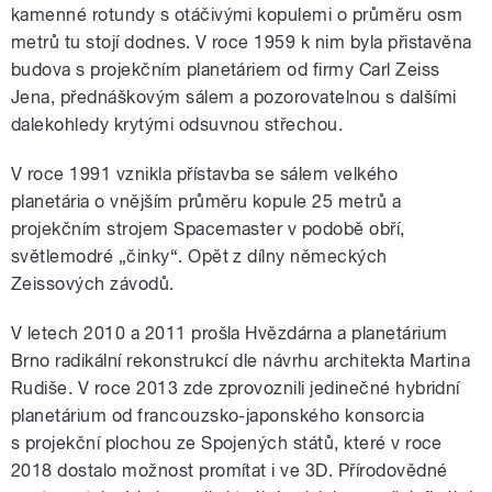
kamenné rotundy s otáčivými kopulemi o průměru osm
metrů tu stojí dodnes. V roce 1959 k nim byla přistavěna
budova s projekčním planetáriem od firmy Carl Zeiss
Jena, přednáškovým sálem a pozorovatelnou s dalšími
dalekohledy krytými odsuvnou střechou.
V roce 1991 vznikla přístavba se sálem velkého
planetária o vnějším průměru kopule 25 metrů a
projekčním strojem Spacemaster v podobě obří,
světlemodré „činky“. Opět z dílny německých
Zeissových závodů.
V letech 2010 a 2011 prošla Hvězdárna a planetárium
Brno radikální rekonstrukcí dle návrhu architekta Martina
Rudiše. V roce 2013 zde zprovoznili jedinečné hybridní
planetárium od francouzsko-japonského konsorcia
s projekční plochou ze Spojených států, které v roce
2018 dostalo možnost promítat i ve 3D. Přírodovědné