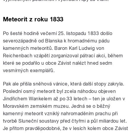
Meteorit z roku 1833
Po šesté hodině večerní 25. listopadu 1833 došlo
severozápadně od Blanska k hromadnému pádu
kamenných meteoritů. Baron Karl Ludwig von
Reichenbach vzápětí zorganizoval pátrací akci, během
které se podařilo u obce Závist nalézt hned sedm
vesmírných exemplářů.
Pak ale přišla sněhová vánice, která další stopy zakryla.
Poslední osmý meteorit byl zcela náhodou objeven
Jindřichem Wankelem až po 33 letech – ten je uložen v
Moravském zemském muzeu. Jedná se o běžný
kamenný meteorit vzniklý nahromaděním prachu při
tvorbě Sluneční soustavy před čtyřmi a půl miliardou let.
Je přitom pravděpodobné, že v lesích kolem obce Závist