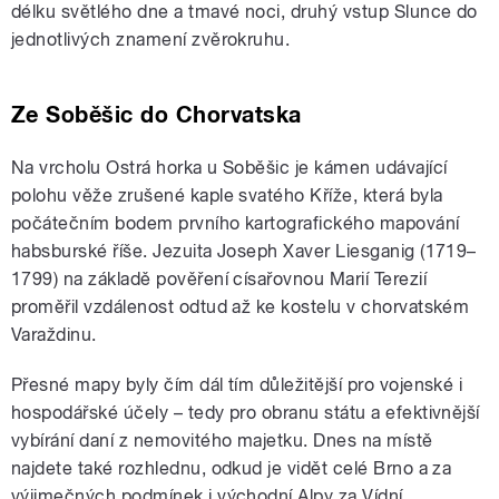
délku světlého dne a tmavé noci, druhý vstup Slunce do
jednotlivých znamení zvěrokruhu.
Ze Soběšic do Chorvatska
Na vrcholu Ostrá horka u Soběšic je kámen udávající
polohu věže zrušené kaple svatého Kříže, která byla
počátečním bodem prvního kartografického mapování
habsburské říše. Jezuita Joseph Xaver Liesganig (1719–
1799) na základě pověření císařovnou Marií Terezií
proměřil vzdálenost odtud až ke kostelu v chorvatském
Varaždinu.
Přesné mapy byly čím dál tím důležitější pro vojenské i
hospodářské účely – tedy pro obranu státu a efektivnější
vybírání daní z nemovitého majetku. Dnes na místě
najdete také rozhlednu, odkud je vidět celé Brno a za
výjimečných podmínek i východní Alpy za Vídní.