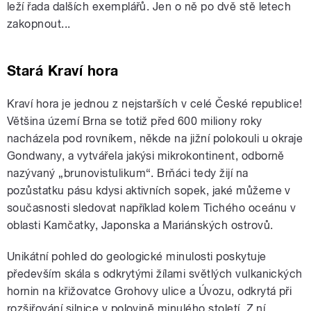
leží řada dalších exemplářů. Jen o ně po dvě stě letech
zakopnout...
Stará Kraví hora
Kraví hora je jednou z nejstarších v celé České republice!
Většina území Brna se totiž před 600 miliony roky
nacházela pod rovníkem, někde na jižní polokouli u okraje
Gondwany, a vytvářela jakýsi mikrokontinent, odborně
nazývaný „brunovistulikum“. Brňáci tedy žijí na
pozůstatku pásu kdysi aktivních sopek, jaké můžeme v
současnosti sledovat například kolem Tichého oceánu v
oblasti Kamčatky, Japonska a Mariánských ostrovů.
Unikátní pohled do geologické minulosti poskytuje
především skála s odkrytými žílami světlých vulkanických
hornin na křižovatce Grohovy ulice a Úvozu, odkrytá při
rozšiřování silnice v polovině minulého století. Z ní