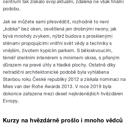
centrum tak získalo svoji aktuální, zdaleka ne však finální
podobu.
Jak se můžete sami přesvědčit, rozhodně to není
„kobka“ bez oken, osvětlená jen drobnými neony, jak
bývá mnohdy zvykem, nýbrž budova s prosklenými
stěnami propojujícími vnitřní svět vědy a techniky s
vnějším, životem kypícím parkem. S běloskvoucím,
téměř sterilním interiérem s minimem okras, s přísným
důrazem na pravé úhly a hladké plochy. Ostatně díky
netradiční architektonické podobě byla vyhlášena
Stavbou roku České republiky 2012 a získala nominaci na
Mies van der Rohe Awards 2013. V roce 2019 byla
dokonce zařazena mezi deset nejkrásnějších hvězdáren
Evropy.
Kurzy na hvězdárně prošlo i mnoho vědců