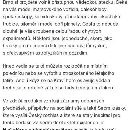
Brno si projděte volně přístupnou vědeckou stezku. Čeká
na vás model marsovského vozidla, dalekohledy,
spektroskopy, kaleidoskopy, planetární váhy, akustická
trubice, siloměr i model obří planety. Cesta to nebude
dlouhá, je však roubena celou řadou chytrých
experimentů. Některé jsou jednoduché, skoro jako
hračky pro nejmenší děti, jiné naopak důmyslné,
s překvapivým astrofyzikálním pozadím.
Hned vedle se také můžete rozkročit na místním
poledníku nebo se vyfotit u ztroskotaného létajícího
talíře. Ano, i když se na Kraví hoře oslavuje věda a
technika, smrtelně vážně se tady bere jen málokdo.
Ve zdejší produkci vznikají záznamy odborných
přednášek, příspěvky na sociální sítě a také Sedmikrásky,
které vysílá Český rozhlas a které se staly inspirací pro
tento bedekr. Za sedm desítek let existence již
Hvězdárnu a planetárium Brno
navštívilo čtyři a půl