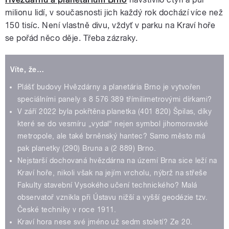
milionu lidí, v současnosti jich každý rok dochází více než
150 tisíc. Není vlastně divu, vždyť v parku na Kraví hoře
se pořád něco děje. Třeba zázraky.
Víte, že…
Plášť budovy Hvězdárny a planetária Brno je vytvořen
speciálními panely s 8 576 389 třímilimetrovými dírkami?
V září 2022 byla pokřtěna planetka (401 820) Špilas, díky
které se do vesmíru „vydal“ nejen symbol jihomoravské
metropole, ale také brněnský hantec? Samo město má
pak planetky (290) Bruna a (2 889) Brno.
Nejstarší dochovaná hvězdárna na území Brna sice leží na
Kraví hoře, nikoli však na jejím vrcholu, nýbrž na střeše
Fakulty stavební Vysokého učení technického? Malá
observatoř vznikla při Ústavu nižší a vyšší geodézie tzv.
České techniky v roce 1911.
Kraví hora nese své jméno už sedm století? Ze 20.