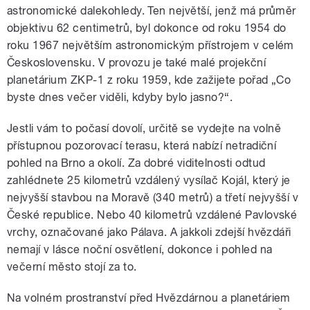
astronomické dalekohledy. Ten největší, jenž má průměr
objektivu 62 centimetrů, byl dokonce od roku 1954 do
roku 1967 největším astronomickým přístrojem v celém
Československu. V provozu je také malé projekční
planetárium ZKP-1 z roku 1959, kde zažijete pořad „Co
byste dnes večer viděli, kdyby bylo jasno?“.
Jestli vám to počasí dovolí, určitě se vydejte na volně
přístupnou pozorovací terasu, která nabízí netradiční
pohled na Brno a okolí. Za dobré viditelnosti odtud
zahlédnete 25 kilometrů vzdálený vysílač Kojál, který je
nejvyšší stavbou na Moravě (340 metrů) a třetí nejvyšší v
České republice. Nebo 40 kilometrů vzdálené Pavlovské
vrchy, označované jako Pálava. A jakkoli zdejší hvězdáři
nemají v lásce noční osvětlení, dokonce i pohled na
večerní město stojí za to.
Na volném prostranství před Hvězdárnou a planetáriem