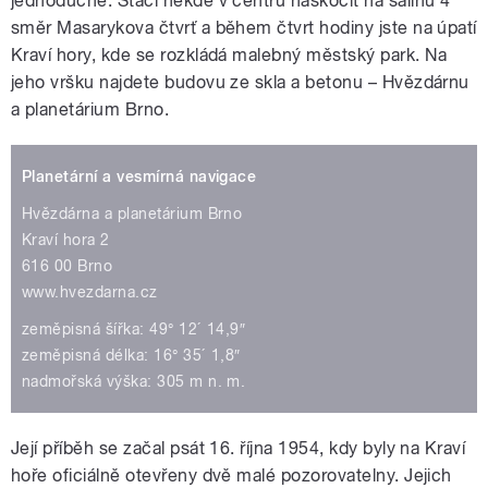
jednoduché. Stačí někde v centru naskočit na šalinu 4
směr Masarykova čtvrť a během čtvrt hodiny jste na úpatí
Kraví hory, kde se rozkládá malebný městský park. Na
jeho vršku najdete budovu ze skla a betonu – Hvězdárnu
a planetárium Brno.
Planetární a vesmírná navigace
Hvězdárna a planetárium Brno
Kraví hora 2
616 00 Brno
www.hvezdarna.cz
zeměpisná šířka: 49° 12´ 14,9″
zeměpisná délka: 16° 35´ 1,8″
nadmořská výška: 305 m n. m.
Její příběh se začal psát 16. října 1954, kdy byly na Kraví
hoře oficiálně otevřeny dvě malé pozorovatelny. Jejich