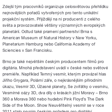
Zdejší tým pracovníků organizuje celosvětovou přehlídku
nejnovějších pořadů vytvořených pro tento unikátní
projekční systém. Přijíždějí na ni producenti z celého
světa a provozovatelé většiny významných evropských
planetárií. Odtud také pramení partnerství Brna s
American Museum of Natural History v New Yorku,
Planetarium Hamburg nebo California Academy of
Sciencies v San Francisku.
Brno je také největším českým producentem filmů pro
digitária. Mnohá představení uvádí v české nebo světové
premiéře. Například Temný vesmír, kterým provázel hlas
Jiřího Grygara, Polární záře, o nejkrásnějším přírodním
úkazu, Vesmír 3D, Úžasné planety, Se zvířátky o vesmíru,
Vesmírné oázy 3D, dva díly o krásách jižní Moravy – Brno
360 a Morava 360 nebo hudební Pink Floyd’s The Dark
Side of the Moon. Show Neuvěřitelný vesmír se v roce
2011 stalo prvním českým pořadem pro digitální