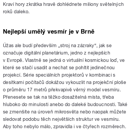
Kraví hory zkrátka hravě dohlédnete miliony světelných
roků daleko.
Nejlepší umělý vesmír je v Brně
Úžas ale budí především „stroj na zázraky“, jak se
označuje digitální planetárium, jedno z nejlepších
v Evropě. Vlastně se jedná o virtuální kosmickou loď, ve
které se stačí usadit a nechat se pohltit jedinečnou
projekcí. Série speciálních projektorů v kombinaci s
desítkami počítačů dokážou vykouzlit na projekční ploše
o průměru 17 metrů překvapivě věrný model vesmíru.
Přenesete se tak na těžko dosažitelná místa, třeba
hluboko do minulosti anebo do daleké budoucnosti. Také
se zmenšíte na úroveň mikrosvěta nebo naopak můžete
sledovat podobu těch největších struktur ve vesmíru.
Aby toho nebylo málo, zpravidla i ve čtyřech rozměrech.