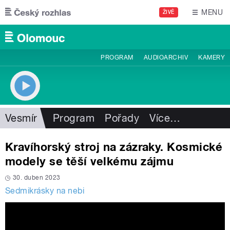
Přejít k hlavnímu obsahu
MENU
ŽIVĚ
PROGRAM
AUDIOARCHIV
KAMERY
Vesmír
Program
Pořady
Více
…
Kravíhorský stroj na zázraky. Kosmické
modely se těší velkému zájmu
30. duben 2023
Sedmikrásky na nebi