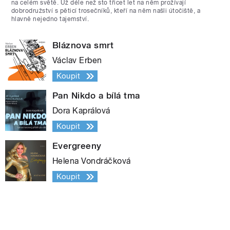
na celém světě. Už déle než sto třicet let na něm prožívají
dobrodružství s pěticí trosečníků, kteří na něm našli útočiště, a
hlavně nejedno tajemství.
Bláznova smrt
Václav Erben
Koupit
Pan Nikdo a bílá tma
Dora Kaprálová
Koupit
Evergreeny
Helena Vondráčková
Koupit