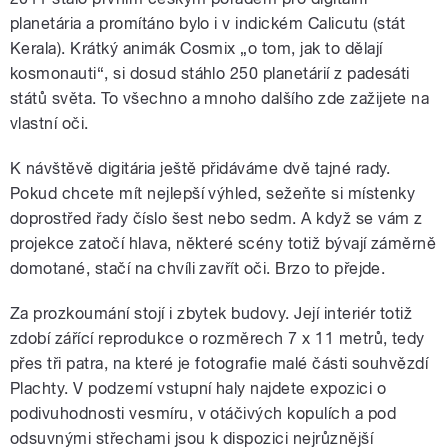
planetária a promítáno bylo i v indickém Calicutu (stát
Kerala). Krátký animák Cosmix „o tom, jak to dělají
kosmonauti“, si dosud stáhlo 250 planetárií z padesáti
států světa. To všechno a mnoho dalšího zde zažijete na
vlastní oči.
K návštěvě digitária ještě přidáváme dvě tajné rady.
Pokud chcete mít nejlepší výhled, sežeňte si místenky
doprostřed řady číslo šest nebo sedm. A když se vám z
projekce zatočí hlava, některé scény totiž bývají záměrně
domotané, stačí na chvíli zavřít oči. Brzo to přejde.
Za prozkoumání stojí i zbytek budovy. Její interiér totiž
zdobí zářící reprodukce o rozměrech 7 x 11 metrů, tedy
přes tři patra, na které je fotografie malé části souhvězdí
Plachty. V podzemí vstupní haly najdete expozici o
podivuhodnosti vesmíru, v otáčivých kopulích a pod
odsuvnými střechami jsou k dispozici nejrůznější