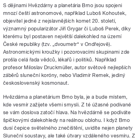
S dějinami Hvězdárny a planetária Brno jsou spojeni
mnozí čeští astronomové, například Luboš Kohoutek,
objevitel jedné z nejslavnějších komet 20. století,
významný popularizátor Jiří Grygar či Luboš Perek, díky
kterému byl postaven největší dalekohled na území
České republiky (tzv. „dvoumetr“ v Ondřejově).
Astronomickými kroužky i pozorovacími skupinami zde
prošla celá řada vědců, lékařů i politiků. Například
profesor Miloslav Druckmüller, autor světově nejlepších
záběrů sluneční koróny, nebo Vladimír Remek, jediný
československý kosmonaut.
Hvězdárna a planetárium Brno byla, je a bude místem,
kde vesmír zažijete všemi smysli. Z té úžasné podívané
se vám doslova zatočí hlava. Na hvězdárně se podíváte
špičkovými dalekohledy na reálnou oblohu. I když Brno
dusí čepice světelného znečištění, uvidíte nejen planety
Sluneční soustavy, ale také útvary vzdáleného vesmíru. Z