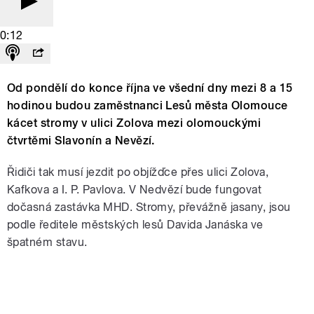
0:12
Od pondělí do konce října ve všední dny mezi 8 a 15
hodinou budou zaměstnanci Lesů města Olomouce
kácet stromy v ulici Zolova mezi olomouckými
čtvrtěmi Slavonín a Nevězí.
Řidiči tak musí jezdit po objížďce přes ulici Zolova,
Kafkova a I. P. Pavlova. V Nedvězí bude fungovat
dočasná zastávka MHD. Stromy, převážně jasany, jsou
podle ředitele městských lesů Davida Janáska ve
špatném stavu.