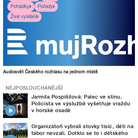
Pohádky
Pořady
Živé vysílání
Audiosvět Českého rozhlasu na jednom místě
NEJPOSLOUCHANĚJŠÍ
Jarmila Pospíšilová: Palec ve stínu.
Policista ve výslužbě vyšetřuje vraždu
v horské osadě
Organizátoři vybrali stovky tisíc, děti na
tábor nevzali. Dotklo se to i dětského