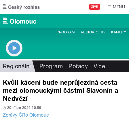
Přejít k hlavnímu obsahu
MENU
ŽIVĚ
PROGRAM
AUDIOARCHIV
KAMERY
Regionální
Program
Pořady
Více
…
Kvůli kácení bude neprůjezdná cesta
mezi olomouckými částmi Slavonín a
Nedvězí
20. říjen 2025 10:59
Zprávy ČRo Olomouc