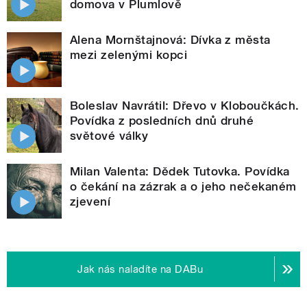
domova v Plumlově
Alena Mornštajnová: Dívka z města
mezi zelenými kopci
Boleslav Navrátil: Dřevo v Kloboučkách.
Povídka z posledních dnů druhé
světové války
Milan Valenta: Dědek Tutovka. Povídka
o čekání na zázrak a o jeho nečekaném
zjevení
Jak nás naladíte na DABu