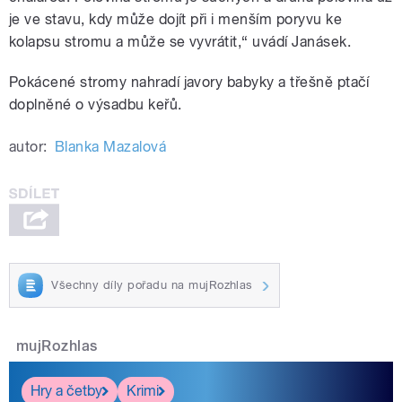
je ve stavu, kdy může dojít při i menším poryvu ke
kolapsu stromu a může se vyvrátit,“ uvádí Janásek.
Pokácené stromy nahradí javory babyky a třešně ptačí
doplněné o výsadbu keřů.
autor:
Blanka Mazalová
Všechny díly pořadu na mujRozhlas
mujRozhlas
Hry a četby
Krimi