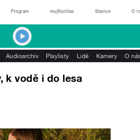
Program
mujRozhlas
Stanice
O r
Audioarchiv
Playlisty
Lidé
Kamery
O ná
, k vodě i do lesa