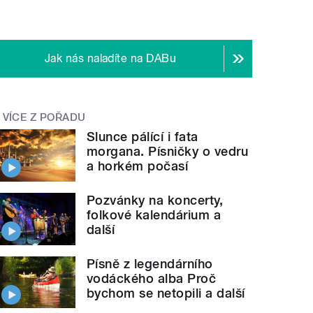
Jak nás naladíte na DABu
VÍCE Z POŘADU
Slunce pálící i fata
morgana. Písničky o vedru
a horkém počasí
Pozvánky na koncerty,
folkové kalendárium a
další
Písně z legendárního
vodáckého alba Proč
bychom se netopili a další