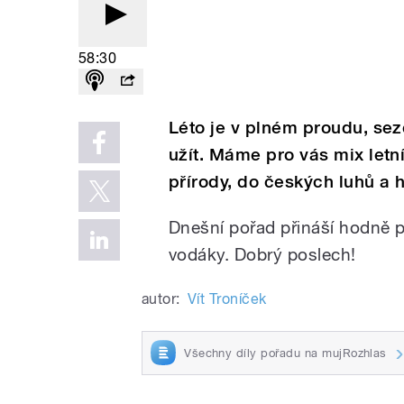
58:30
Léto je v plném proudu, sezó
užít. Máme pro vás mix letn
přírody, do českých luhů a h
Dnešní pořad přináší hodně pí
vodáky. Dobrý poslech!
autor:
Vít Troníček
Všechny díly pořadu na mujRozhlas