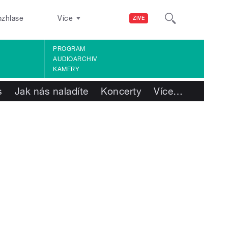
ozhlase
Více
ŽIVĚ
PROGRAM
AUDIOARCHIV
KAMERY
s
Jak nás naladíte
Koncerty
Více
…