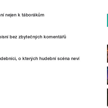
ísní nejen k táborákům
písní bez zbytečných komentářů
udebníci, o kterých hudební scéna neví