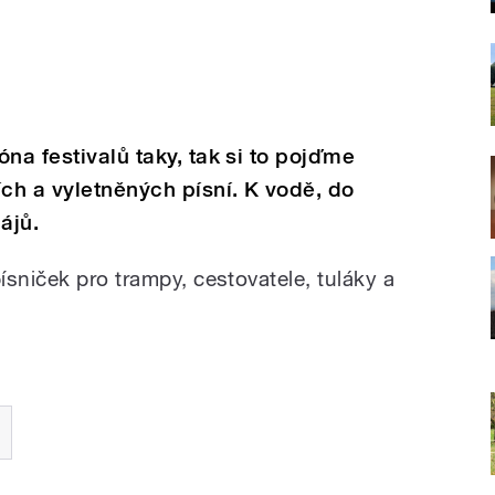
na festivalů taky, tak si to pojďme
ích a vyletněných písní. K vodě, do
ájů.
sniček pro trampy, cestovatele, tuláky a