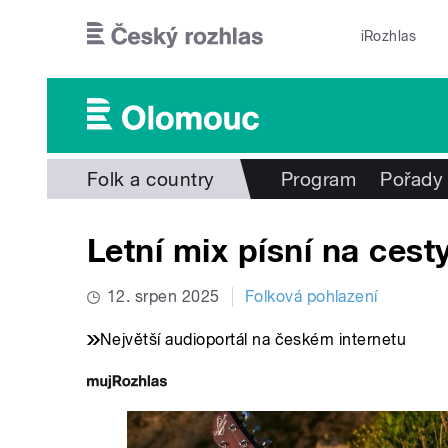
Přejít k hlavnímu obsahu
iRozhlas
Folk a country
Program
Pořady
Letní mix písní na cesty
12. srpen 2025
Folková pohlazení
Největší audioportál na českém internetu