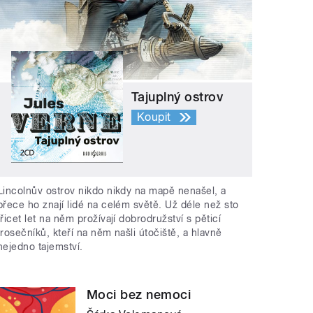
Tajuplný ostrov
Koupit
Lincolnův ostrov nikdo nikdy na mapě nenašel, a
přece ho znají lidé na celém světě. Už déle než sto
třicet let na něm prožívají dobrodružství s pěticí
trosečníků, kteří na něm našli útočiště, a hlavně
nejedno tajemství.
Moci bez nemoci