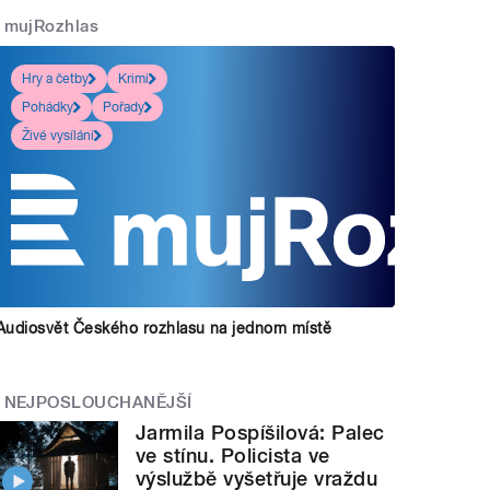
mujRozhlas
Hry a četby
Krimi
Pohádky
Pořady
Živé vysílání
Audiosvět Českého rozhlasu na jednom místě
NEJPOSLOUCHANĚJŠÍ
Jarmila Pospíšilová: Palec
ve stínu. Policista ve
výslužbě vyšetřuje vraždu