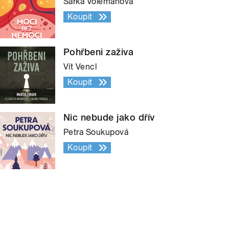
Šárka Volemanová
Koupit
Pohřbeni zaživa
Vít Vencl
Koupit
Nic nebude jako dřív
Petra Soukupová
Koupit