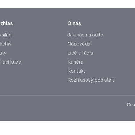
zhlas
O nás
ysílání
Jak nás naladíte
rchiv
Nápověda
sty
Lidé v rádiu
í aplikace
Kariéra
Kontakt
Rozhlasový poplatek
Coo