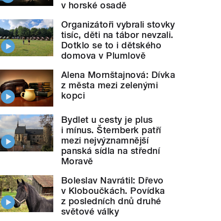
v horské osadě
Organizátoři vybrali stovky
tisíc, děti na tábor nevzali.
Dotklo se to i dětského
domova v Plumlově
Alena Mornštajnová: Dívka
z města mezi zelenými
kopci
Bydlet u cesty je plus
i mínus. Šternberk patří
mezi nejvýznamnější
panská sídla na střední
Moravě
Boleslav Navrátil: Dřevo
v Kloboučkách. Povídka
z posledních dnů druhé
světové války