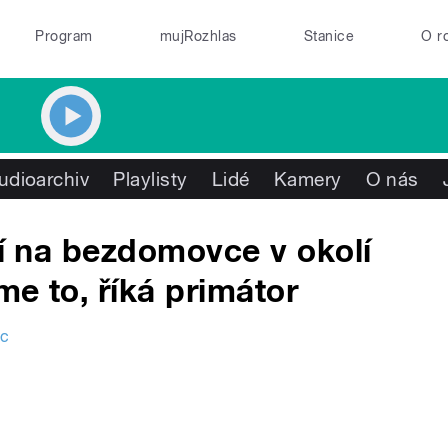
Program
mujRozhlas
Stanice
O r
udioarchiv
Playlisty
Lidé
Kamery
O nás
jí na bezdomovce v okolí
e to, říká primátor
uc