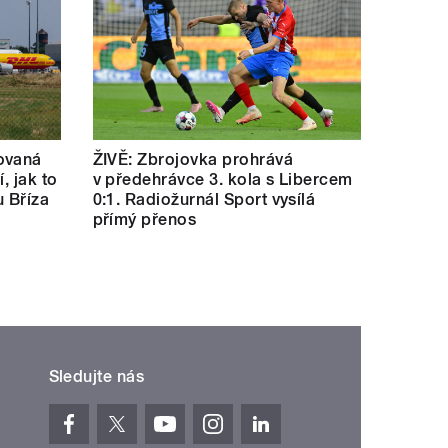
ovaná
ŽIVĚ: Zbrojovka prohrává
í, jak to
v předehrávce 3. kola s Libercem
u Bříza
0:1. Radiožurnál Sport vysílá
přímý přenos
Sledujte nás