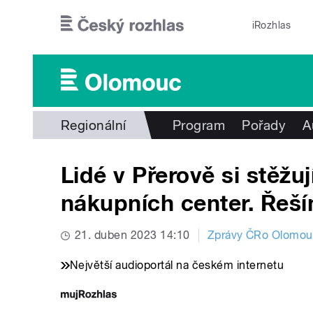
Přejít k hlavnímu obsahu
iRozhlas
Regionální
Program
Pořady
A
Lidé v Přerově si stěžu
nákupních center. Řeším
21. duben 2023 14:10
Zprávy ČRo Olomo
Největší audioportál na českém internetu