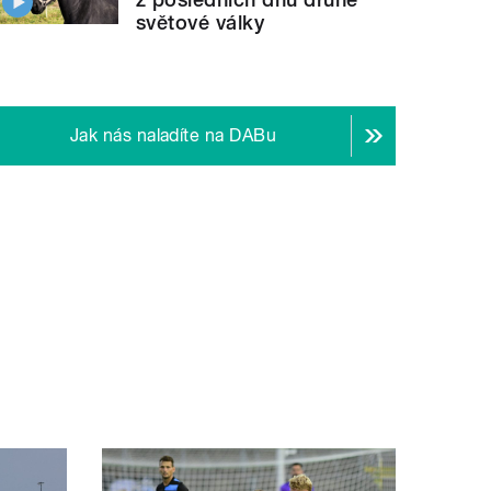
světové války
Jak nás naladíte na DABu