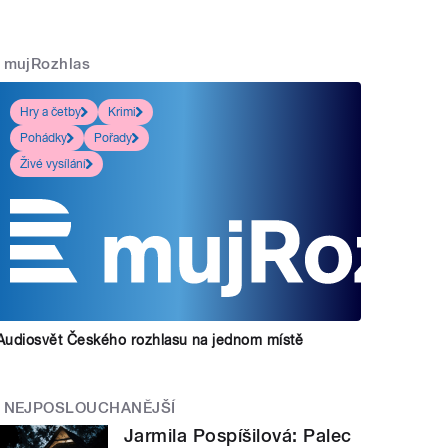
mujRozhlas
Hry a četby
Krimi
Pohádky
Pořady
Živé vysílání
Audiosvět Českého rozhlasu na jednom místě
NEJPOSLOUCHANĚJŠÍ
Jarmila Pospíšilová: Palec