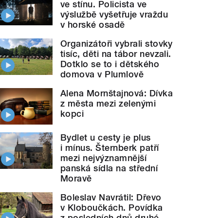
ve stínu. Policista ve
výslužbě vyšetřuje vraždu
v horské osadě
Organizátoři vybrali stovky
tisíc, děti na tábor nevzali.
Dotklo se to i dětského
domova v Plumlově
Alena Mornštajnová: Dívka
z města mezi zelenými
kopci
Bydlet u cesty je plus
i mínus. Šternberk patří
mezi nejvýznamnější
panská sídla na střední
Moravě
Boleslav Navrátil: Dřevo
v Kloboučkách. Povídka
z posledních dnů druhé