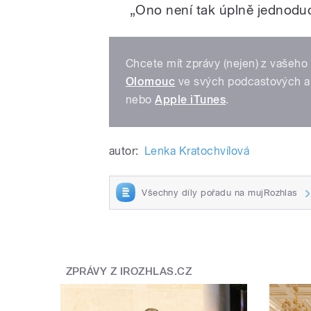
„Ono není tak úplně jednodu
Chcete mít zprávy (nejen) z vašeho 
Olomouc
ve svých podcastových a
nebo
Apple iTunes
.
autor:
Lenka Kratochvílová
Všechny díly pořadu na mujRozhlas
ZPRÁVY Z IROZHLAS.CZ