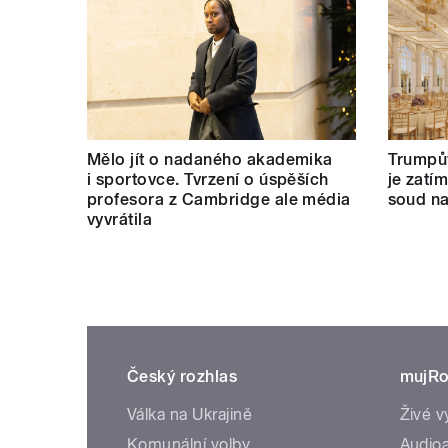
Mělo jít o nadaného akademika
Trumpův
i sportovce. Tvrzení o úspěších
je zatí
profesora z Cambridge ale média
soud na
vyvrátila
Český rozhlas
mujRo
Válka na Ukrajině
Živé v
Komunální volby
Audioa