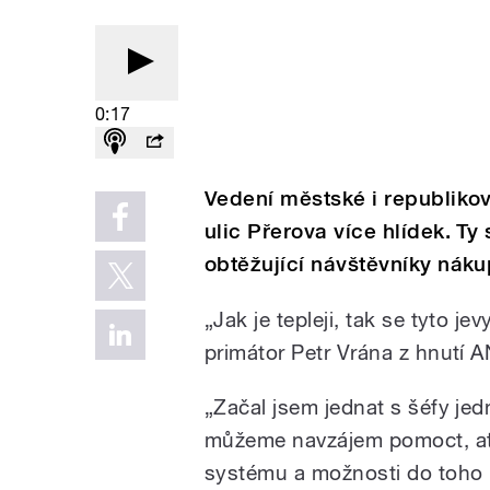
0:17
Vedení městské i republikov
ulic Přerova více hlídek. T
obtěžující návštěvníky náku
„Jak je tepleji, tak se tyto je
primátor Petr Vrána z hnutí 
„Začal jsem jednat s šéfy jed
můžeme navzájem pomoct, ať 
systému a možnosti do toho 