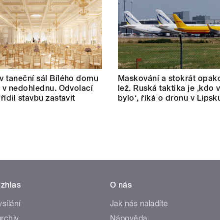
 taneční sál Bílého domu
Maskování a stokrát opak
m v nedohlednu. Odvolací
lež. Ruská taktika je ‚kdo v
řídil stavbu zastavit
bylo‘, říká o dronu v Lipsk
zhlas
O nás
ysílání
Jak nás naladíte
rchiv
Nápověda