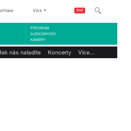
ozhlase
Více
ŽIVĚ
PROGRAM
AUDIOARCHIV
KAMERY
Jak nás naladíte
Koncerty
Více
…