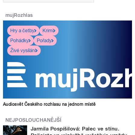
mujRozhlas
Hry a četby
Krimi
Pohádky
Pořady
Živé vysílání
Audiosvět Českého rozhlasu na jednom místě
NEJPOSLOUCHANĚJŠÍ
Jarmila Pospíšilová: Palec ve stínu.