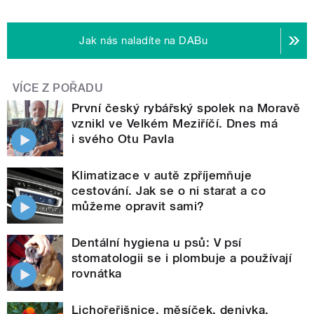
Jak nás naladíte na DABu
VÍCE Z POŘADU
První český rybářský spolek na Moravě
vznikl ve Velkém Meziříčí. Dnes má
i svého Otu Pavla
Klimatizace v autě zpříjemňuje
cestování. Jak se o ni starat a co
můžeme opravit sami?
Dentální hygiena u psů: V psí
stomatologii se i plombuje a používají
rovnátka
Lichořeřišnice, měsíček, denivka,