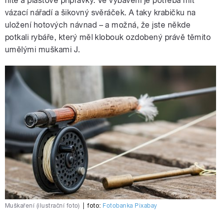
nitě a plastové přípravky. Ve vybavení je potřeba mít
vázací nářadí a šikovný svěráček. A taky krabičku na
uložení hotových návnad – a možná, že jste někde
potkali rybáře, který měl klobouk ozdobený právě těmito
umělými muškami J.
Muškaření (ilustrační foto)
|
foto:
Fotobanka Pixabay