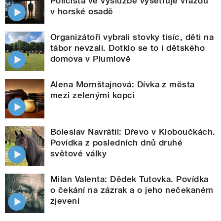
Policista ve výslužbě vyšetřuje vraždu
v horské osadě
Organizátoři vybrali stovky tisíc, děti na
tábor nevzali. Dotklo se to i dětského
domova v Plumlově
Alena Mornštajnová: Dívka z města
mezi zelenými kopci
Boleslav Navrátil: Dřevo v Kloboučkách.
Povídka z posledních dnů druhé
světové války
Milan Valenta: Dědek Tutovka. Povídka
o čekání na zázrak a o jeho nečekaném
zjevení