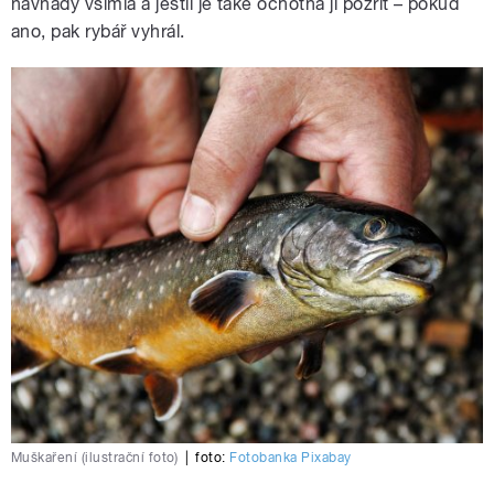
návnady všimla a jestli je také ochotná ji pozřít – pokud
ano, pak rybář vyhrál.
Muškaření (ilustrační foto)
|
foto:
Fotobanka Pixabay