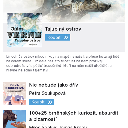
Tajuplný ostrov
Koupit
Lincolnův ostrov nikdo nikdy na mapě nenašel, a přece ho znají lidé
na celém světě. Už déle než sto třicet let na něm prožívají
dobrodružství s pěticí trosečníků, kteří na něm našli útočiště, a
hlavně nejedno tajemství.
Nic nebude jako dřív
Petra Soukupová
Koupit
100+25 brněnských kuriozit, absurdit
a bizarností
Miloš Šenkýř, Tomáš Kremr