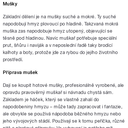
Mušky
Základní dělení je na mušky suché a mokré. Ty suché
napodobují hmyz plovoucí po hladině. Takzvaná mokrá
muška zas napodobuje hmyz utopený, objevující se
těsně pod hladinou. Navíc muškař potřebuje speciální
prut, šňůru i naviják a v neposlední řadě taky brodící
kalhoty a boty, protože jde za rybou do jejího životního
prostředí.
Příprava mušek
Dají se koupit hotové mušky, profesionálně vyrobené, ale
opravdu pravověrný muškař si návnadu chystá sám.
Základem je háček, který se vlastně zahalí do
napodobeniny hmyzu – může tady zapracovat i fantazie,
ale obvykle se používá nápodoba běžného hmyzu nebo
jeho vývojových stádií. Používají se k tomu peříčka, různé