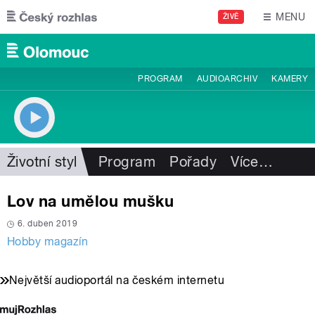
Přejít k hlavnímu obsahu
MENU
ŽIVĚ
PROGRAM
AUDIOARCHIV
KAMERY
Životní styl
Program
Pořady
Více
…
Lov na umělou mušku
6. duben 2019
Hobby magazín
Největší audioportál na českém internetu