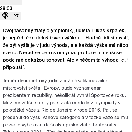
28:03
Dvojnásobný zlatý olympionik, judista Lukáš Krpálek,
je nepřehlédnutelný i svou výškou. „Hodně lidí si myslí,
že být vyšší je v judu výhoda, ale každá výška má něco
svého. Nerad se peru s malýma, protože ti menší se
pode mě dokážou schovat. Ale v něčem ta výhoda je,“
připouští.
Téměř dvoumetrový judista má několik medailí z
mistrovství světa i Evropy, bude vyznamenán
prezidentem republiky, několikrát vyhrál Sportovce roku.
Mezi největší triumfy patří zlatá medaile z olympiády v
polotěžké váze z Rio de Janeira v roce 2016. Pak se
přesunul do vyšší váhové kategorie a v těžké váze se mu
povedlo vybojovat další olympijské zlato, tentokrát v