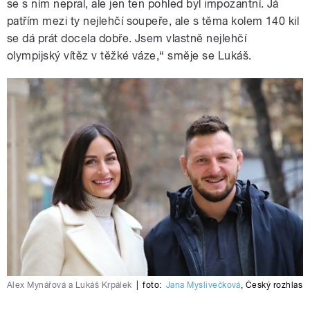
se s ním nepral, ale jen ten pohled byl impozantní. Já
patřím mezi ty nejlehčí soupeře, ale s těma kolem 140 kil
se dá prát docela dobře. Jsem vlastně nejlehčí
olympijský vítěz v těžké váze,“ směje se Lukáš.
Alex Mynářová a Lukáš Krpálek
|
foto:
Jana Myslivečková
,
Český rozhlas