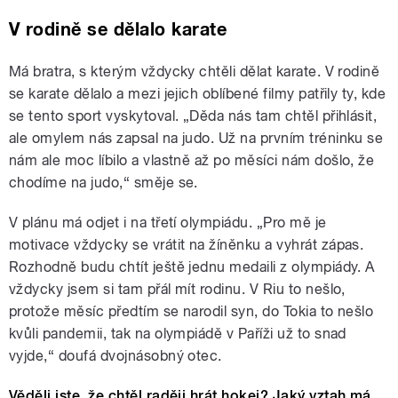
V rodině se dělalo karate
Má bratra, s kterým vždycky chtěli dělat karate. V rodině
se karate dělalo a mezi jejich oblíbené filmy patřily ty, kde
se tento sport vyskytoval. „Děda nás tam chtěl přihlásit,
ale omylem nás zapsal na judo. Už na prvním tréninku se
nám ale moc líbilo a vlastně až po měsíci nám došlo, že
chodíme na judo,“ směje se.
V plánu má odjet i na třetí olympiádu. „Pro mě je
motivace vždycky se vrátit na žíněnku a vyhrát zápas.
Rozhodně budu chtít ještě jednu medaili z olympiády. A
vždycky jsem si tam přál mít rodinu. V Riu to nešlo,
protože měsíc předtím se narodil syn, do Tokia to nešlo
kvůli pandemii, tak na olympiádě v Paříži už to snad
vyjde,“ doufá dvojnásobný otec.
Věděli jste, že chtěl raději hrát hokej? Jaký vztah má