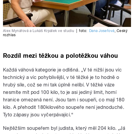
Alex Mynářová a Lukáš Krpálek ve studiu
|
foto:
Dana Josefová
,
Český
rozhlas
Rozdíl mezi těžkou a polotěžkou váhou
Každá váhová kategorie je odlišná. „V té nižší jsou víc
technický a víc pohyblivější, v té těžké je to hodně o
hrubý síle, což se mi tak úplně nelíbí. V těžké váze
nesmíte mít pod 100 kilo, to je asi jediný limit, horní
hranice omezená není. Jsou tam i soupeři, co mají 180
kilo. A přehodit 180kilového soupeře není jednoduché.
Tyto zápasy jsou vyčerpávající.“
Nejtěžším soupeřem byl judista, který měl 204 kilo. „Já