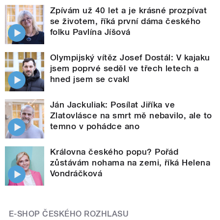
Zpívám už 40 let a je krásné prozpívat
se životem, říká první dáma českého
folku Pavlína Jíšová
Olympijský vítěz Josef Dostál: V kajaku
jsem poprvé seděl ve třech letech a
hned jsem se cvakl
Ján Jackuliak: Posílat Jiříka ve
Zlatovlásce na smrt mě nebavilo, ale to
temno v pohádce ano
Královna českého popu? Pořád
zůstávám nohama na zemi, říká Helena
Vondráčková
E-SHOP ČESKÉHO ROZHLASU