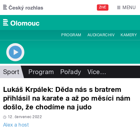
Přejít k hlavnímu obsahu
MENU
ŽIVĚ
PROGRAM
AUDIOARCHIV
KAMERY
Sport
Program
Pořady
Více
…
Lukáš Krpálek: Děda nás s bratrem
přihlásil na karate a až po měsíci nám
došlo, že chodíme na judo
12. červenec 2022
Alex a host