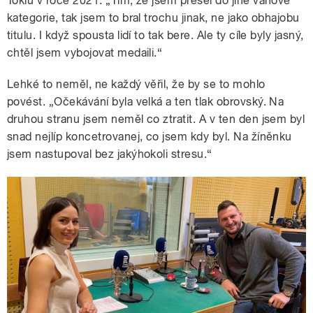
Tokiu v roce 2021. „Tím, že jsem přešel do jiné váhové
kategorie, tak jsem to bral trochu jinak, ne jako obhajobu
titulu. I když spousta lidí to tak bere. Ale ty cíle byly jasný,
chtěl jsem vybojovat medaili.“
Lehké to neměl, ne každý věřil, že by se to mohlo
povést. „Očekávání byla velká a ten tlak obrovský. Na
druhou stranu jsem neměl co ztratit. A v ten den jsem byl
snad nejlíp koncetrovanej, co jsem kdy byl. Na žíněnku
jsem nastupoval bez jakýhokoli stresu.“