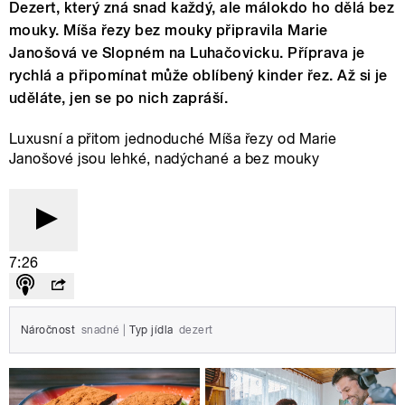
Dezert, který zná snad každý, ale málokdo ho dělá bez
mouky. Míša řezy bez mouky připravila Marie
Janošová ve Slopném na Luhačovicku. Příprava je
rychlá a připomínat může oblíbený kinder řez. Až si je
uděláte, jen se po nich zapráší.
Luxusní a přitom jednoduché Míša řezy od Marie
Janošové jsou lehké, nadýchané a bez mouky
7:26
Náročnost
snadné
|
Typ jídla
dezert