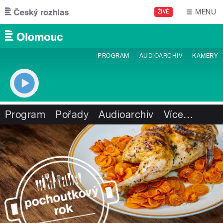
Přejít k hlavnímu obsahu
MENU
ŽIVĚ
PROGRAM
AUDIOARCHIV
KAMERY
Program
Pořady
Audioarchiv
Více
…