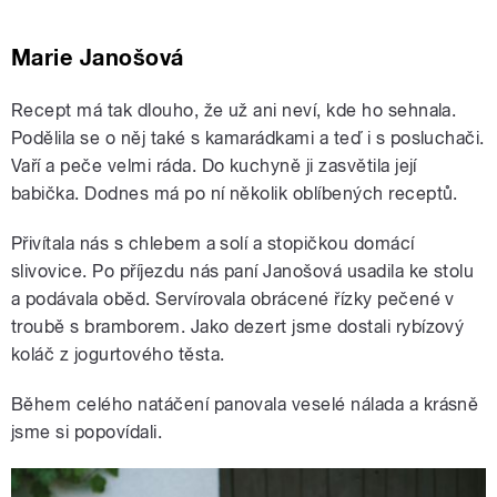
Marie Janošová
Recept má tak dlouho, že už ani neví, kde ho sehnala.
Podělila se o něj také s kamarádkami a teď i s posluchači.
Vaří a peče velmi ráda. Do kuchyně ji zasvětila její
babička. Dodnes má po ní několik oblíbených receptů.
Přivítala nás s chlebem a solí a stopičkou domácí
slivovice. Po příjezdu nás paní Janošová usadila ke stolu
a podávala oběd. Servírovala obrácené řízky pečené v
troubě s bramborem. Jako dezert jsme dostali rybízový
koláč z jogurtového těsta.
Během celého natáčení panovala veselé nálada a krásně
jsme si popovídali.