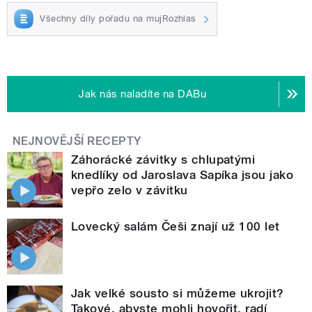
Všechny díly pořadu na mujRozhlas
Jak nás naladíte na DABu
NEJNOVĚJŠÍ RECEPTY
Záhorácké závitky s chlupatými
knedlíky od Jaroslava Sapíka jsou jako
vepřo zelo v závitku
Lovecký salám Češi znají už 100 let
Jak velké sousto si můžeme ukrojit?
Takové, abyste mohli hovořit, radí