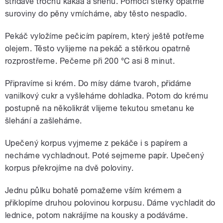
střídavě trochu kakaa a sněhu. Pomocí stěrky opatrně
suroviny do pěny vmícháme, aby těsto nespadlo.
Pekáč vyložíme pečicím papírem, který ještě potřeme
olejem. Těsto vylijeme na pekáč a stěrkou opatrně
rozprostřeme. Pečeme při 200 °C asi 8 minut.
Připravíme si krém. Do mísy dáme tvaroh, přidáme
vanilkový cukr a vyšleháme dohladka. Potom do krému
postupně na několikrát vlijeme tekutou smetanu ke
šlehání a zašleháme.
Upečený korpus vyjmeme z pekáče i s papírem a
necháme vychladnout. Poté sejmeme papír. Upečený
korpus překrojíme na dvě poloviny.
Jednu půlku bohatě pomažeme vším krémem a
přiklopíme druhou polovinou korpusu. Dáme vychladit do
lednice, potom nakrájíme na kousky a podáváme.