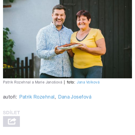
Patrik Rozehnal a Marie Janošová
|
foto:
Jana Volková
autoři:
Patrik Rozehnal
,
Dana Josefová