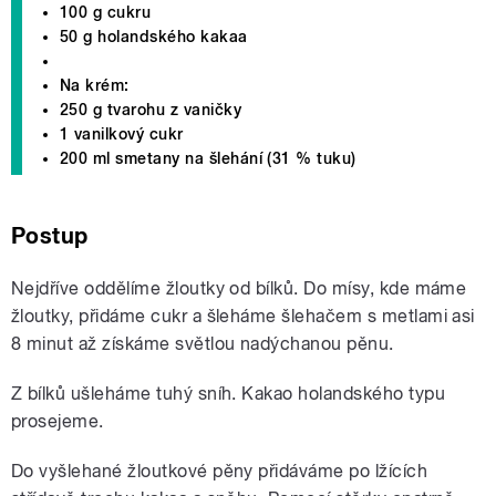
100 g cukru
50 g holandského kakaa
Na krém:
250 g tvarohu z vaničky
1 vanilkový cukr
200 ml smetany na šlehání (31 % tuku)
Postup
Nejdříve oddělíme žloutky od bílků. Do mísy, kde máme
žloutky, přidáme cukr a šleháme šlehačem s metlami asi
8 minut až získáme světlou nadýchanou pěnu.
Z bílků ušleháme tuhý sníh. Kakao holandského typu
prosejeme.
Do vyšlehané žloutkové pěny přidáváme po lžících