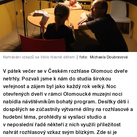
Nahrávání vzkazů se líbilo hlavně dětem
|
foto:
Michaela Doubravová
V pátek večer se v Českém rozhlase Olomouc dveře
netrhly. Pozvali jsme k nám do studia širokou
veřejnost a zájem byl jako každý rok velký. Noc
otevřených dveří v rámci Olomoucké muzejní noci
nabídla návštěvníkům bohatý program. Desítky dětí i
dospělých se zúčastnily výtvarné dílny na rozhlasové a
hudební téma, prohlédly si vysílací studio a
v neposlední řadě někteří z nich využili příležitost
nahrát rozhlasový vzkaz svým blízkým. Zde si je