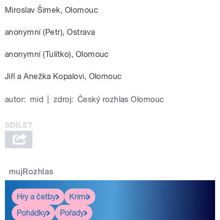
Miroslav Šimek, Olomouc
anonymní (Petr), Ostrava
anonymní (Tulítko), Olomouc
Jiří a Anežka Kopalovi, Olomouc
autor:
mid
|
zdroj:
Český rozhlas Olomouc
mujRozhlas
Hry a četby
Krimi
Pohádky
Pořady