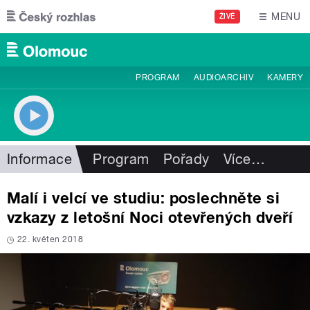
Přejít k hlavnímu obsahu
MENU
ŽIVĚ
PROGRAM
AUDIOARCHIV
KAMERY
Informace
Program
Pořady
Více
…
Malí i velcí ve studiu: poslechněte si
vzkazy z letošní Noci otevřených dveří
22. květen 2018