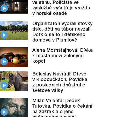
ve stínu. Policista ve
výslužbě vyšetřuje vraždu
v horské osadě
Organizátoři vybrali stovky
tisíc, děti na tábor nevzali.
Dotklo se to i dětského
domova v Plumlově
Alena Mornštajnová: Dívka
z města mezi zelenými
kopci
Boleslav Navrátil: Dřevo
v Kloboučkách. Povídka
z posledních dnů druhé
světové války
Milan Valenta: Dědek
Tutovka. Povídka o čekání
na zázrak a o jeho
nečekaném zjevení