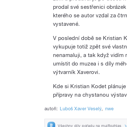
prodal své sestřenici obráze
kterého se autor vzdal za čtr
vystavené.
V poslední době se Kristian 
vykupuje totiž zpět své vlastn
nenamaluji, a tak když vidím 
umístit do muzea i s díly méh
výtvarník Xaverovi.
Kde si Kristian Kodet plánuje 
přípravy na chystanou výstav
autoři:
Luboš Xaver Veselý
,
nwe
Všechny díly pořadu na mujRozhlas