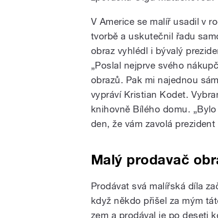
V Americe se malíř usadil v r
tvorbě a uskutečnil řadu sam
obraz vyhlédl i bývalý prezi
„Poslal nejprve svého nákupč
obrazů. Pak mi najednou sám 
vypráví Kristian Kodet. Vybra
knihovně Bílého domu. „Bylo 
den, že vám zavolá prezident
Malý prodavač obr
Prodávat svá malířská díla za
když někdo přišel za mým tát
zem a prodával je po deseti k