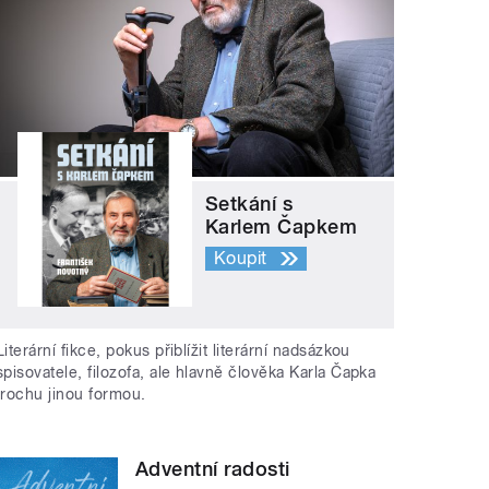
Setkání s
Karlem Čapkem
Koupit
Literární fikce, pokus přiblížit literární nadsázkou
spisovatele, filozofa, ale hlavně člověka Karla Čapka
trochu jinou formou.
Adventní radosti