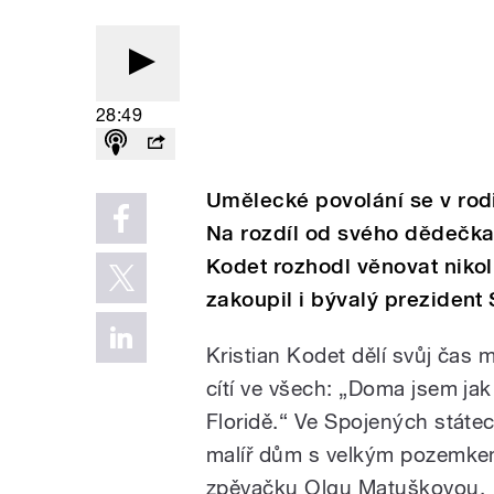
28:49
Umělecké povolání se v rodi
Na rozdíl od svého dědečka
Kodet rozhodl věnovat nikol
zakoupil i bývalý prezident
Kristian Kodet dělí svůj čas me
cítí ve všech: „Doma jsem jak
Floridě.“ Ve Spojených státec
malíř dům s velkým pozemke
zpěvačku Olgu Matuškovou.