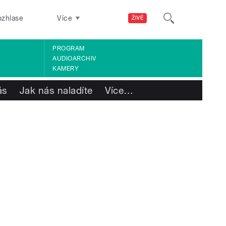
ozhlase
Více
ŽIVĚ
PROGRAM
AUDIOARCHIV
KAMERY
ás
Jak nás naladíte
Více
…