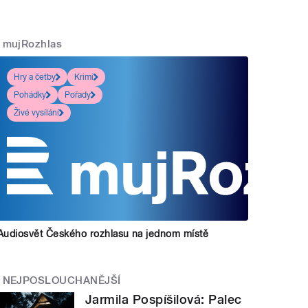
mujRozhlas
Hry a četby
Krimi
Pohádky
Pořady
Živé vysílání
Audiosvět Českého rozhlasu na jednom místě
NEJPOSLOUCHANĚJŠÍ
Jarmila Pospíšilová: Palec