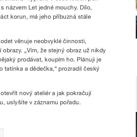
k s názvem Let jedné mouchy. Dílo,
náct korun, má jeho příbuzná stále
Kodet věnuje neobvyklé činnosti,
í obrazy. „Vím, že stejný obraz už nikdy
nějaký prodávat, koupím ho. Plánuji je
o tatínka a dědečka,“ prozradil český
otevřít nový ateliér a jak pokračují
u, uslyšíte v záznamu pořadu.