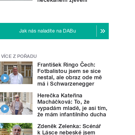
Jak nás naladíte na DABu
VÍCE Z POŘADU
František Ringo Čech:
Fotbalistou jsem se sice
nestal, ale obraz ode mě
má i Schwarzenegger
Herečka Kateřina
Macháčková: To, že
vypadám mladě, je asi tím,
že mám infantilního ducha
Zdeněk Zelenka: Scénář
k Lásce nebeské jsem