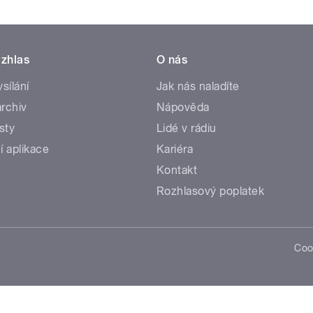
zhlas
O nás
ysílání
Jak nás naladíte
rchiv
Nápověda
sty
Lidé v rádiu
í aplikace
Kariéra
Kontakt
Rozhlasový poplatek
Coo