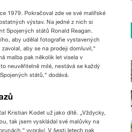
oce 1979. Pokračoval zde ve své malířské
ostatných výstav. Na jedné z nich si
dent Spojených států Ronald Reagan.
ího, aby udělal fotografie vystavených
zavolal, aby se na prodeji domluvil,“
ná malba pak několik let visela v
to neuvěřitelně milé, nestává se každý
 Spojených států,“ dodává.
azů
čal Kristian Kodet už jako dítě. „Vždycky,
ou, tak jsem vyskládal své malůvky na
orunách,“ vypráví. V šesti letech pak