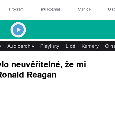
Program
mujRozhlas
Stanice
O r
y
Audioarchiv
Playlisty
Lidé
Kamery
O n
ylo neuvěřitelné, že mi
 Ronald Reagan