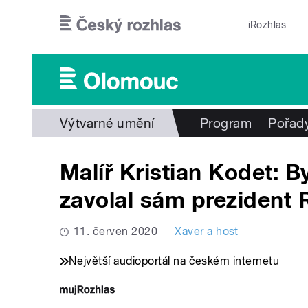
Přejít k hlavnímu obsahu
iRozhlas
Výtvarné umění
Program
Pořad
Malíř Kristian Kodet: B
zavolal sám prezident
11. červen 2020
Xaver a host
Největší audioportál na českém internetu