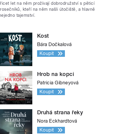
třicet let na něm prožívají dobrodružství s pěticí
trosečníků, kteří na něm našli útočiště, a hlavně
nejedno tajemství.
Kost
Bára Dočkalová
Koupit
Hrob na kopci
Patricia Gibneyová
Koupit
Druhá strana řeky
Nora Eckhardtová
Koupit