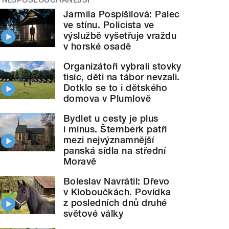
Jarmila Pospíšilová: Palec
ve stínu. Policista ve
výslužbě vyšetřuje vraždu
v horské osadě
Organizátoři vybrali stovky
tisíc, děti na tábor nevzali.
Dotklo se to i dětského
domova v Plumlově
Bydlet u cesty je plus
i mínus. Šternberk patří
mezi nejvýznamnější
panská sídla na střední
Moravě
Boleslav Navrátil: Dřevo
v Kloboučkách. Povídka
z posledních dnů druhé
světové války