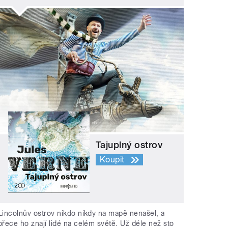
Tajuplný ostrov
Koupit
Lincolnův ostrov nikdo nikdy na mapě nenašel, a
přece ho znají lidé na celém světě. Už déle než sto