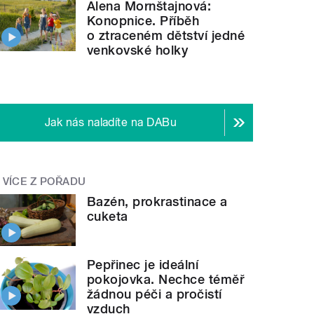
Alena Mornštajnová:
Konopnice. Příběh
o ztraceném dětství jedné
venkovské holky
Jak nás naladíte na DABu
VÍCE Z POŘADU
Bazén, prokrastinace a
cuketa
Pepřinec je ideální
pokojovka. Nechce téměř
žádnou péči a pročistí
vzduch