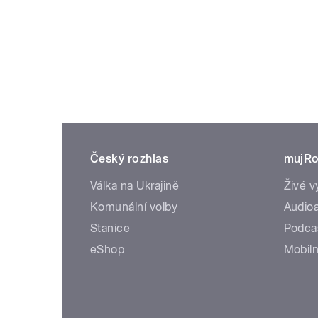
Český rozhlas
mujRo
Válka na Ukrajině
Živé v
Komunální volby
Audioa
Stanice
Podca
eShop
Mobiln