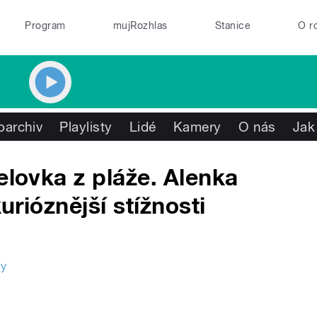
Program
mujRozhlas
Stanice
O r
oarchiv
Playlisty
Lidé
Kamery
O nás
Jak
elovka z pláže. Alenka
kurióznější stížnosti
ky