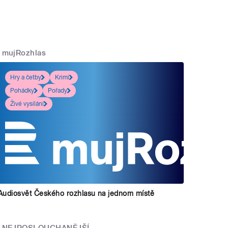
mujRozhlas
Hry a četby
Krimi
Pohádky
Pořady
Živé vysílání
Audiosvět Českého rozhlasu na jednom místě
NEJPOSLOUCHANĚJŠÍ