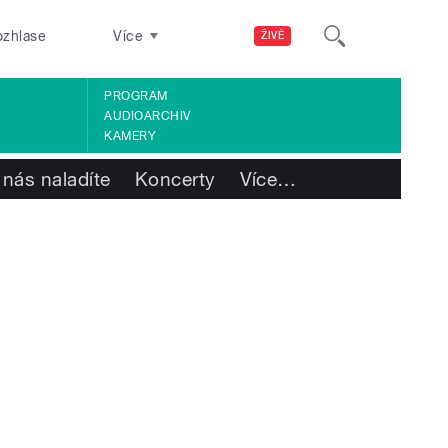
ozhlase
Více
ŽIVĚ
PROGRAM
AUDIOARCHIV
KAMERY
 nás naladíte
Koncerty
Více
…