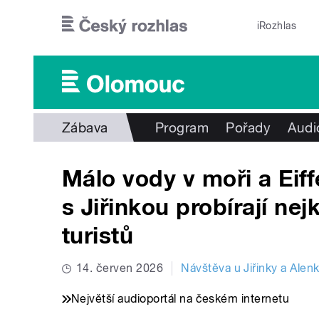
Přejít k hlavnímu obsahu
iRozhlas
Zábava
Program
Pořady
Audi
Málo vody v moři a Eiff
s Jiřinkou probírají nej
turistů
14. červen 2026
Návštěva u Jiřinky a Alen
Největší audioportál na českém internetu