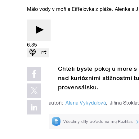
Málo vody v moři a Eiffelovka z pláže. Alenka s Jiř
6:35
Chtěli byste pokoj u moře s
nad kuriózními stížnostmi tu
provensálsku.
autoři:
Alena Vykydalová
,
Jiřina Stokl
Všechny díly pořadu na mujRozhlas