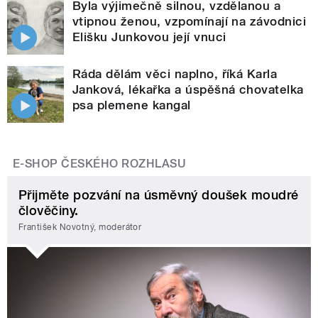
Byla výjimečně silnou, vzdělanou a
vtipnou ženou, vzpomínají na závodnici
Elišku Junkovou její vnuci
Ráda dělám věci naplno, říká Karla
Janková, lékařka a úspěšná chovatelka
psa plemene kangal
E-SHOP ČESKÉHO ROZHLASU
Přijměte pozvání na úsměvný doušek moudré
člověčiny.
František Novotný, moderátor