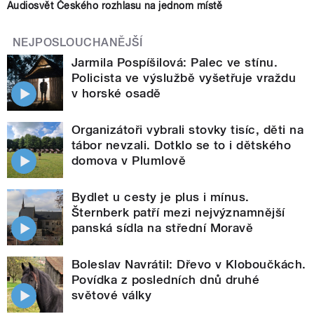
Audiosvět Českého rozhlasu na jednom místě
NEJPOSLOUCHANĚJŠÍ
Jarmila Pospíšilová: Palec ve stínu.
Policista ve výslužbě vyšetřuje vraždu
v horské osadě
Organizátoři vybrali stovky tisíc, děti na
tábor nevzali. Dotklo se to i dětského
domova v Plumlově
Bydlet u cesty je plus i mínus.
Šternberk patří mezi nejvýznamnější
panská sídla na střední Moravě
Boleslav Navrátil: Dřevo v Kloboučkách.
Povídka z posledních dnů druhé
světové války