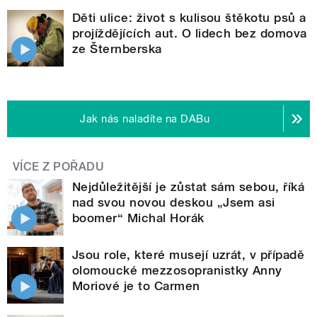
Děti ulice: život s kulisou štěkotu psů a
projíždějících aut. O lidech bez domova
ze Šternberska
Jak nás naladíte na DABu
VÍCE Z POŘADU
Nejdůležitější je zůstat sám sebou, říká
nad svou novou deskou „Jsem asi
boomer“ Michal Horák
Jsou role, které musejí uzrát, v případě
olomoucké mezzosopranistky Anny
Moriové je to Carmen