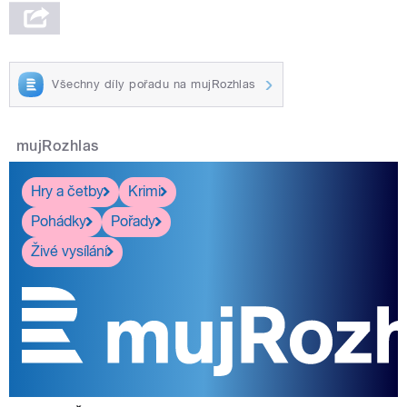
Všechny díly pořadu na mujRozhlas
mujRozhlas
Hry a četby
Krimi
Pohádky
Pořady
Živé vysílání