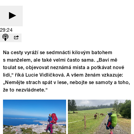
29:24
Na cesty vyráží se sedmnácti kilovým batohem
s manželem, ale také velmi často sama. „Baví mě
toulat se, objevovat neznámá místa a potkávat nové
lidi,“ říká Lucie Vidličková. A všem ženám vzkazuje:
„Nemějte strach spát v lese, nebojte se samoty a toho,
že to nezvládnete.“