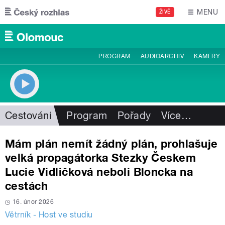
Přejít k hlavnímu obsahu
MENU
ŽIVĚ
PROGRAM
AUDIOARCHIV
KAMERY
Cestování
Program
Pořady
Více
…
Mám plán nemít žádný plán, prohlašuje
velká propagátorka Stezky Českem
Lucie Vidličková neboli Bloncka na
cestách
16. únor 2026
Větrník - Host ve studiu