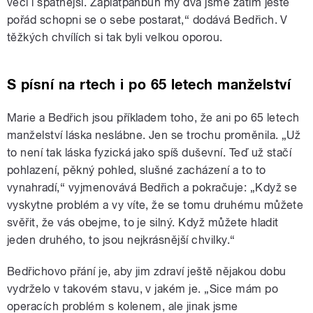
věci i špatnější. Zaplaťpánbůh my dva jsme zatím ještě
pořád schopni se o sebe postarat,“ dodává Bedřich. V
těžkých chvílích si tak byli velkou oporou.
S písní na rtech i po 65 letech manželství
Marie a Bedřich jsou příkladem toho, že ani po 65 letech
manželství láska neslábne. Jen se trochu proměnila. „Už
to není tak láska fyzická jako spíš duševní. Teď už stačí
pohlazení, pěkný pohled, slušné zacházení a to to
vynahradí,“ vyjmenovává Bedřich a pokračuje: „Když se
vyskytne problém a vy víte, že se tomu druhému můžete
svěřit, že vás obejme, to je silný. Když můžete hladit
jeden druhého, to jsou nejkrásnější chvilky.“
Bedřichovo přání je, aby jim zdraví ještě nějakou dobu
vydrželo v takovém stavu, v jakém je. „Sice mám po
operacích problém s kolenem, ale jinak jsme