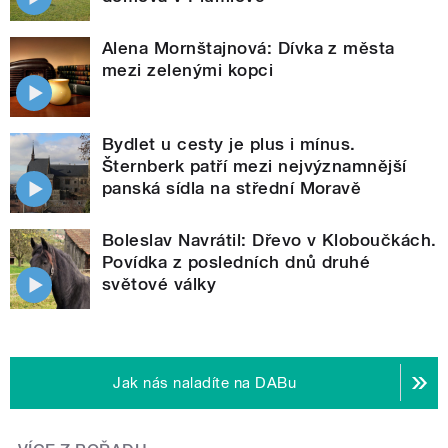
Alena Mornštajnová: Dívka z města
mezi zelenými kopci
Bydlet u cesty je plus i mínus.
Šternberk patří mezi nejvýznamnější
panská sídla na střední Moravě
Boleslav Navrátil: Dřevo v Kloboučkách.
Povídka z posledních dnů druhé
světové války
Jak nás naladíte na DABu