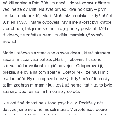
Ač žili naplno a Pán Bůh jim nadělil dobré zdraví, některé
věci nelze ovlivnit. Na svět přivedli dvě holčičky – první
Lenku, o rok později Marii. Moře slz proplakali, když přišel
9. říjen 1997. „Marie ovdověla. My jsme akorát byli krátce
v důchodu, tak jsme se mohli o její holky postarat. Měla
tři dcery, ze začátku jsem jim dělal maminku,“ vypráví
Bedřich.
Marie utěšovala a starala se o svou dceru, která stresem
začala mít zažívací potíže. „Našli jí rakovinu tlustého
střeva, nádor velikosti slepičího vejce. Odoperovali ji,
přežila, ale byla na tom špatně. Doktor řekl, že musí mít
trvalou péči. Bylo to opravdu těžký. Když mě děti prosily,
ať jim zachráním maminku, když už nemají tatínka, to bylo
strašný. Dodnes se mi hrnou slzy do očí.“
„Je obtížné dostat se z toho psychicky. Podržely nás
děti, že jsme se o ně museli starat. V životě jsou dobré