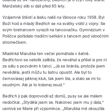
Manželský slib si dali před 65 lety.
Vzájemné štěstí a lásku našli na Vánoce roku 1958. Byl
Boží hod a mladý Bedřich se na svátky vrátil z vojny. Se
svým bratrancem vyrazili na tancovačku. Gymnázium v
Poličce pořádalo tradiční setkání s tancem pod vánočním
stromečkem.
Mladinká Maruška ten večer pomáhala v šatně.
Bedřichovi se natolik zalíbila, že neváhal a přišel si pro ni
ze sálu s pozváním k tanci. „Já se bránila, protože jsem
nevěděla, jestli můžu tu šatnu opustit. Ale byl to
černovlasej pěknej kluk, tak jsem šla, a stalo se mi to
osudným. Ale je to krásnej osud.“
Bedřich ji pak doprovodil až domů, pusy se ale málem
nedočkal. „Styděla jsem se. Nakonec jsem mu ji dala,“
usmívá se Marie při vzpomínce. „Maruška mě okouzlila