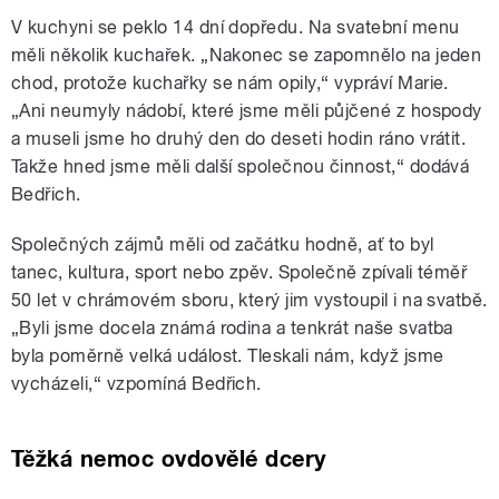
V kuchyni se peklo 14 dní dopředu. Na svatební menu
měli několik kuchařek. „Nakonec se zapomnělo na jeden
chod, protože kuchařky se nám opily,“ vypráví Marie.
„Ani neumyly nádobí, které jsme měli půjčené z hospody
a museli jsme ho druhý den do deseti hodin ráno vrátit.
Takže hned jsme měli další společnou činnost,“ dodává
Bedřich.
Společných zájmů měli od začátku hodně, ať to byl
tanec, kultura, sport nebo zpěv. Společně zpívali téměř
50 let v chrámovém sboru, který jim vystoupil i na svatbě.
„Byli jsme docela známá rodina a tenkrát naše svatba
byla poměrně velká událost. Tleskali nám, když jsme
vycházeli,“ vzpomíná Bedřich.
Těžká nemoc ovdovělé dcery