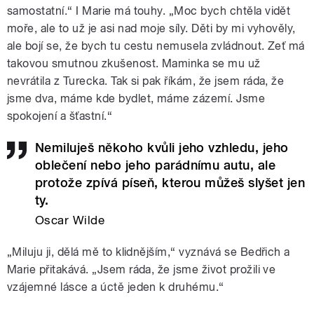
samostatní.“ I Marie má touhy. „Moc bych chtěla vidět
moře, ale to už je asi nad moje síly. Děti by mi vyhověly,
ale bojí se, že bych tu cestu nemusela zvládnout. Zeť má
takovou smutnou zkušenost. Maminka se mu už
nevrátila z Turecka. Tak si pak říkám, že jsem ráda, že
jsme dva, máme kde bydlet, máme zázemí. Jsme
spokojení a šťastní.“
Nemiluješ někoho kvůli jeho vzhledu, jeho
oblečení nebo jeho parádnímu autu, ale
protože zpívá píseň, kterou můžeš slyšet jen
ty.
Oscar Wilde
„Miluju ji, dělá mě to klidnějším,“ vyznává se Bedřich a
Marie přitakává. „Jsem ráda, že jsme život prožili ve
vzájemné lásce a úctě jeden k druhému.“