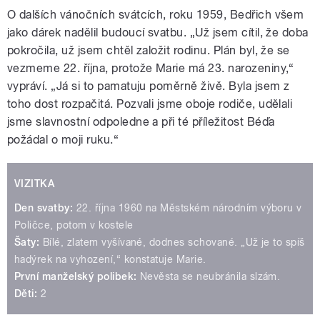
O dalších vánočních svátcích, roku 1959, Bedřich všem
jako dárek nadělil budoucí svatbu. „Už jsem cítil, že doba
pokročila, už jsem chtěl založit rodinu. Plán byl, že se
vezmeme 22. října, protože Marie má 23. narozeniny,“
vypráví. „Já si to pamatuju poměrně živě. Byla jsem z
toho dost rozpačitá. Pozvali jsme oboje rodiče, udělali
jsme slavnostní odpoledne a při té příležitost Béďa
požádal o moji ruku.“
VIZITKA
Den svatby:
22. října 1960 na Městském národním výboru v
Poličce, potom v kostele
Šaty:
Bílé, zlatem vyšívané, dodnes schované. „Už je to spíš
hadýrek na vyhození,“ konstatuje Marie.
První manželský polibek:
Nevěsta se neubránila slzám.
Děti:
2