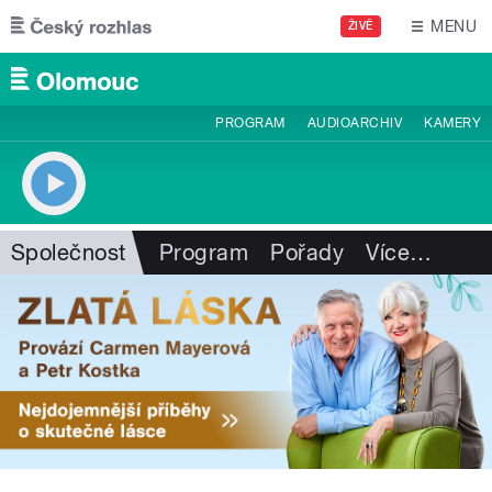
Přejít k hlavnímu obsahu
MENU
ŽIVĚ
PROGRAM
AUDIOARCHIV
KAMERY
Společnost
Program
Pořady
Více
…