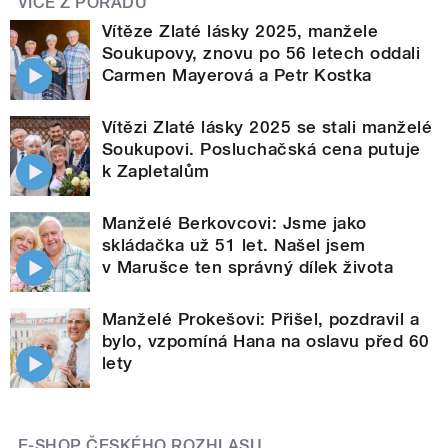
VÍCE Z POŘADU
Vítěze Zlaté lásky 2025, manžele
Soukupovy, znovu po 56 letech oddali
Carmen Mayerová a Petr Kostka
Vítězi Zlaté lásky 2025 se stali manželé
Soukupovi. Posluchačská cena putuje
k Zapletalům
Manželé Berkovcovi: Jsme jako
skládačka už 51 let. Našel jsem
v Marušce ten správný dílek života
Manželé Prokešovi: Přišel, pozdravil a
bylo, vzpomíná Hana na oslavu před 60
lety
E-SHOP ČESKÉHO ROZHLASU