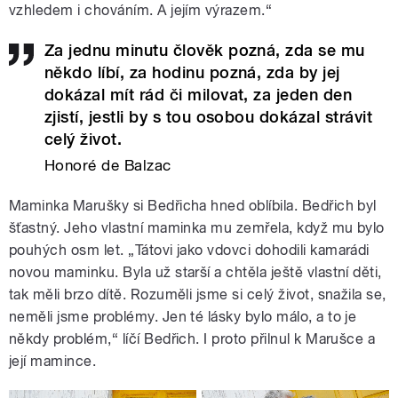
vzhledem i chováním. A jejím výrazem.“
Za jednu minutu člověk pozná, zda se mu
někdo líbí, za hodinu pozná, zda by jej
dokázal mít rád či milovat, za jeden den
zjistí, jestli by s tou osobou dokázal strávit
celý život.
Honoré de Balzac
Maminka Marušky si Bedřicha hned oblíbila. Bedřich byl
šťastný. Jeho vlastní maminka mu zemřela, když mu bylo
pouhých osm let. „Tátovi jako vdovci dohodili kamarádi
novou maminku. Byla už starší a chtěla ještě vlastní děti,
tak měli brzo dítě. Rozuměli jsme si celý život, snažila se,
neměli jsme problémy. Jen té lásky bylo málo, a to je
někdy problém,“ líčí Bedřich. I proto přilnul k Marušce a
její mamince.