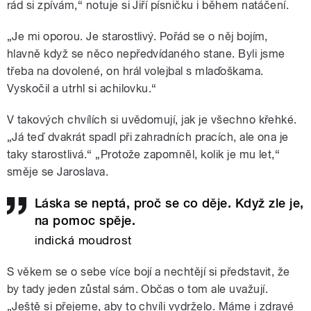
rád si zpívám,“ notuje si Jiří písničku i během natáčení.
„Je mi oporou. Je starostlivý. Pořád se o něj bojím,
hlavně když se něco nepředvídaného stane. Byli jsme
třeba na dovolené, on hrál volejbal s mlaďoškama.
Vyskočil a utrhl si achilovku.“
V takových chvílích si uvědomují, jak je všechno křehké.
„Já teď dvakrát spadl při zahradních pracích, ale ona je
taky starostlivá.“ „Protože zapomněl, kolik je mu let,“
směje se Jaroslava.
Láska se neptá, proč se co děje. Když zle je,
na pomoc spěje.
indická moudrost
S věkem se o sebe více bojí a nechtějí si představit, že
by tady jeden zůstal sám. Občas o tom ale uvažují.
„Ještě si přejeme, aby to chvíli vydrželo. Máme i zdravé