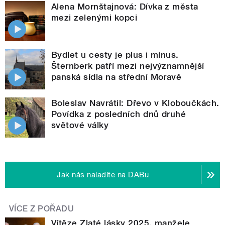
Alena Mornštajnová: Dívka z města
mezi zelenými kopci
Bydlet u cesty je plus i mínus.
Šternberk patří mezi nejvýznamnější
panská sídla na střední Moravě
Boleslav Navrátil: Dřevo v Kloboučkách.
Povídka z posledních dnů druhé
světové války
Jak nás naladíte na DABu
VÍCE Z POŘADU
Vítěze Zlaté lásky 2025, manžele