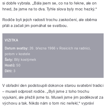
si dobře vybrala. „Bála jsem se, co na to řekne, ale on
hned, že jsme na to dva. Tyhle slova byly moc hezký.“
Rodiče byli jejich radostí trochu zaskočení, ale oběma
přáli a začali jim pomáhat se svatbou.
VIZITKA
Datum svatby:
26. března 1966 v Rosicích na radnici,
potom v kostele
Šaty:
Bílý kostýmek
Hostů:
50
Děti:
3
V obřadní den podstoupili dokonce starou svatební tradici
– museli odprosit rodiče. „Byli jsme z toho trochu
vyjukaní, ale přežili jsme to. Museli jsme jim poděkovat za
výchovu a tak. Nikdo nám o tom nic neřekl,“ vypráví