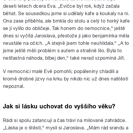
deseti letech dcera Eva. „Evičce byl rok, když začala
běhat. Se sousedkou jsme si udělaly kafe a koukaly na ni.
Ona zase přiběhla, ale brnkla do stolu a celý to horký kafe
se jí vylilo do obličeje. Tak honem do nemocnice,“ ještě
dnes si vyčítá Jaroslava, přestože ji jako benjamínka měla
neustále na očích. „A stejně jsem tohle neuhlídala.“ „A to
jsme ještě měli problém s autem a strašně lilo. Byla to
nešťastná náhoda, blbej den,“ také nerad vzpomíná Jiří.
V nemocnici malé Evě pomohli, popáleniny chladili a
kromě drobné jizvy na krku by nikdo nic už dnes naštěstí
nepoznal.
Jak si lásku uchovat do vyššího věku?
Rádi si spolu zatancují a čas tráví na milované zahrádce.
„Láska je o štěstí,“ myslí si Jaroslava. „Mám rád srandu a