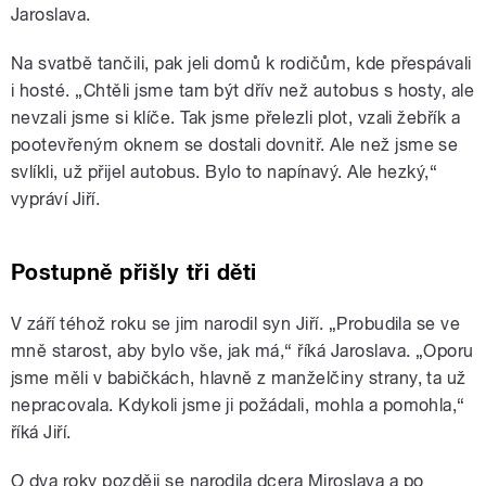
Jaroslava.
Na svatbě tančili, pak jeli domů k rodičům, kde přespávali
i hosté. „Chtěli jsme tam být dřív než autobus s hosty, ale
nevzali jsme si klíče. Tak jsme přelezli plot, vzali žebřík a
pootevřeným oknem se dostali dovnitř. Ale než jsme se
svlíkli, už přijel autobus. Bylo to napínavý. Ale hezký,“
vypráví Jiří.
Postupně přišly tři děti
V září téhož roku se jim narodil syn Jiří. „Probudila se ve
mně starost, aby bylo vše, jak má,“ říká Jaroslava. „Oporu
jsme měli v babičkách, hlavně z manželčiny strany, ta už
nepracovala. Kdykoli jsme ji požádali, mohla a pomohla,“
říká Jiří.
O dva roky později se narodila dcera Miroslava a po