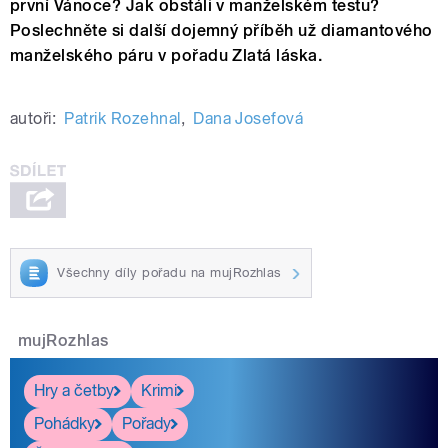
první Vánoce? Jak obstáli v manželském testu?
Poslechněte si další dojemný příběh už diamantového
manželského páru v pořadu Zlatá láska.
autoři:
Patrik Rozehnal
,
Dana Josefová
Všechny díly pořadu na mujRozhlas
mujRozhlas
Hry a četby
Krimi
Pohádky
Pořady