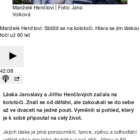
Manželé Henčlovi | Foto:
Jana
Volková
Manželé Henčlovi: Sblížili se na kolotoči. Hlava se jim láskou
točí už 60 let
42:08
Láska Jaroslavy a Jiřího Henčlových začala na
kolotoči. Znali se od dětství, ale zakoukali se do sebe
až ve dvaceti na jedné pouti. Vyměnili si pohled, který
je k sobě připoutal na celý život.
Jejich láska je plná porozumění, tance, zpěvu a odhodlání
udělat něco pro toho druhého a své děti. Jiřímu je 80,