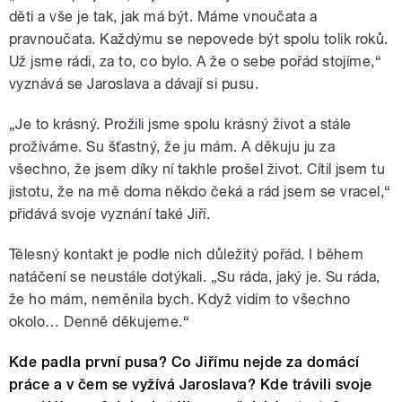
děti a vše je tak, jak má být. Máme vnoučata a
pravnoučata. Každýmu se nepovede být spolu tolik roků.
Už jsme rádi, za to, co bylo. A že o sebe pořád stojíme,“
vyznává se Jaroslava a dávají si pusu.
„Je to krásný. Prožili jsme spolu krásný život a stále
prožíváme. Su šťastný, že ju mám. A děkuju ju za
všechno, že jsem díky ní takhle prošel život. Cítil jsem tu
jistotu, že na mě doma někdo čeká a rád jsem se vracel,“
přidává svoje vyznání také Jiří.
Tělesný kontakt je podle nich důležitý pořád. I během
natáčení se neustále dotýkali. „Su ráda, jaký je. Su ráda,
že ho mám, neměnila bych. Když vidím to všechno
okolo… Denně děkujeme.“
Kde padla první pusa? Co Jiřímu nejde za domácí
práce a v čem se vyžívá Jaroslava? Kde trávili svoje