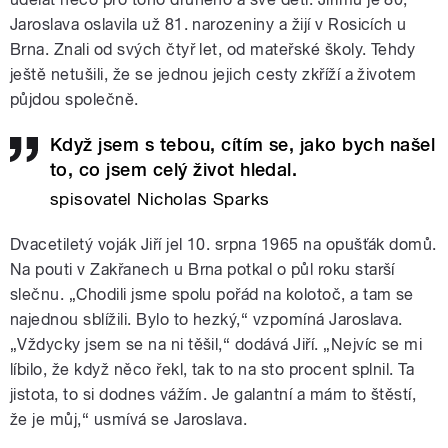
Jaroslava oslavila už 81. narozeniny a žijí v Rosicích u
Brna. Znali od svých čtyř let, od mateřské školy. Tehdy
ještě netušili, že se jednou jejich cesty zkříží a životem
půjdou společně.
Když jsem s tebou, cítím se, jako bych našel
to, co jsem celý život hledal.
spisovatel Nicholas Sparks
Dvacetiletý voják Jiří jel 10. srpna 1965 na opušťák domů.
Na pouti v Zakřanech u Brna potkal o půl roku starší
slečnu. „Chodili jsme spolu pořád na kolotoč, a tam se
najednou sblížili. Bylo to hezký,“ vzpomíná Jaroslava.
„Vždycky jsem se na ni těšil,“ dodává Jiří. „Nejvíc se mi
líbilo, že když něco řekl, tak to na sto procent splnil. Ta
jistota, to si dodnes vážím. Je galantní a mám to štěstí,
že je můj,“ usmívá se Jaroslava.