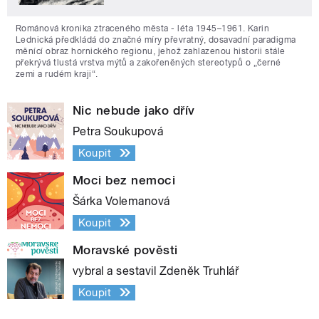
Románová kronika ztraceného města - léta 1945–1961. Karin
Lednická předkládá do značné míry převratný, dosavadní paradigma
měnící obraz hornického regionu, jehož zahlazenou historii stále
překrývá tlustá vrstva mýtů a zakořeněných stereotypů o „černé
zemi a rudém kraji“.
Nic nebude jako dřív
Petra Soukupová
Koupit
Moci bez nemoci
Šárka Volemanová
Koupit
Moravské pověsti
vybral a sestavil Zdeněk Truhlář
Koupit