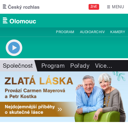
Přejít k hlavnímu obsahu
MENU
ŽIVĚ
PROGRAM
AUDIOARCHIV
KAMERY
Společnost
Program
Pořady
Více
…