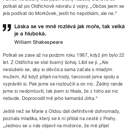
potkali až po Oldřichově návratu z vojny. „Občas jsem se
jela podívat do Morkůvek, jestli ho nepotkám, ale ne.“
Láska se ve mně rozlévá jak moře, tak velká
je a hluboká.
William Shakespeare
Potkali se zase až na podzim roku 1967, když jim bylo 22
let. Z Oldřicha se stal švarný šohaj. Líbil se jí. „Ale
neslušelo se, aby si děvčica sama začala s mladým
mužem. Až když přijeli na hody, tancovali jsme spolu a
vyprávěli si. Pak jsme se rozloučili a on nic. Žádný rande
jsme si nedomluvili, tak jsem si říkala, že z toho asi nic
nebude. Doprovodil mě jeho kamarád Jirka.“
Ještě než se Marie s Oldou dali definitivně dohromady,
poznala mladíka, který se k ní přidal na cestě z Prahy.
„Jednou se u nás objevil na motorce, že mě přijel