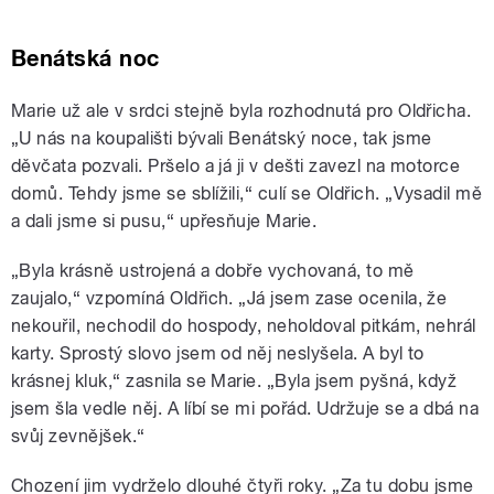
Benátská noc
Marie už ale v srdci stejně byla rozhodnutá pro Oldřicha.
„U nás na koupališti bývali Benátský noce, tak jsme
děvčata pozvali. Pršelo a já ji v dešti zavezl na motorce
domů. Tehdy jsme se sblížili,“ culí se Oldřich. „Vysadil mě
a dali jsme si pusu,“ upřesňuje Marie.
„Byla krásně ustrojená a dobře vychovaná, to mě
zaujalo,“ vzpomíná Oldřich. „Já jsem zase ocenila, že
nekouřil, nechodil do hospody, neholdoval pitkám, nehrál
karty. Sprostý slovo jsem od něj neslyšela. A byl to
krásnej kluk,“ zasnila se Marie. „Byla jsem pyšná, když
jsem šla vedle něj. A líbí se mi pořád. Udržuje se a dbá na
svůj zevnějšek.“
Chození jim vydrželo dlouhé čtyři roky. „Za tu dobu jsme