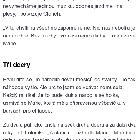
nevynecháme jedinou muziku, dodnes jezdíme i na
plesy,“ potvrzuje Oldřich.
„V tu chvíli na všechno zapomeneme. Nic nás nebolí a je
nám dobře. Bez hudby bych asi nemohla být,“ usmívá se
Marie.
Tři dcery
První dítě se jim narodilo devět měsíců od svatby. „To tak
náhodou vyšlo. Ale určitě jsem se vdávat nemusela.
Každý mi říkal, že to bude kluk a narodila se holka,“
usmívá se Marie, která měla připravenou výbavičku v
barvách pro chlapce.
Za dva a půl roku přišla na svět druhá dcera a za další dva
roky třetí holčička. „A stačilo,“ rozhodla Marie. „Mně bylo