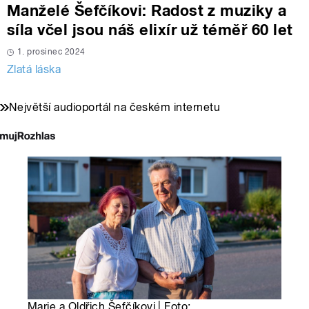
Manželé Šefčíkovi: Radost z muziky a
síla včel jsou náš elixír už téměř 60 let
1. prosinec 2024
Zlatá láska
Největší audioportál na českém internetu
Marie a Oldřich Šefčíkovi | Foto: