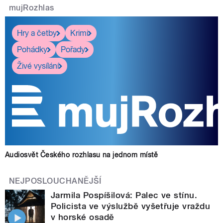
mujRozhlas
Hry a četby
Krimi
Pohádky
Pořady
Živé vysílání
Audiosvět Českého rozhlasu na jednom místě
NEJPOSLOUCHANĚJŠÍ
Jarmila Pospíšilová: Palec ve stínu.
Policista ve výslužbě vyšetřuje vraždu
v horské osadě