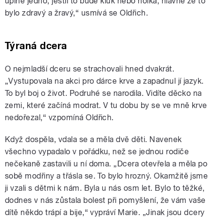
úplně jedno, jestli to bude kluk nebo holka, hlavně že to
bylo zdravý a žravý,“ usmívá se Oldřich.
Týraná dcera
O nejmladší dceru se strachovali hned dvakrát.
„Vystupovala na akci pro dárce krve a zapadnul jí jazyk.
To byl boj o život. Podruhé se narodila. Vidíte děcko na
zemi, které začíná modrat. V tu dobu by se ve mně krve
nedořezal,“ vzpomíná Oldřich.
Když dospěla, vdala se a měla dvě děti. Navenek
všechno vypadalo v pořádku, než se jednou rodiče
nečekaně zastavili u ní doma. „Dcera otevřela a měla po
sobě modřiny a třásla se. To bylo hrozný. Okamžitě jsme
ji vzali s dětmi k nám. Byla u nás osm let. Bylo to těžké,
dodnes v nás zůstala bolest při pomyšlení, že vám vaše
dítě někdo trápí a bije,“ vypráví Marie. „Jinak jsou dcery