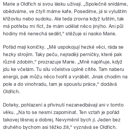
Marie a Oldřich si svou lásku užívají. „Společně snídáme,
obědváme, ve čtyři máme kafe. Posedíme, já si vyluštím
křížovku nebo sudoku. Ale teda zrovna když luštím, tak
má potřebu mi říct, že mám udělat něco jinýho. Ani půl
hodiny mě nenechá sedět,“ stěžuje si naoko Marie.
Pořád mají koníčky. „Mě uspokojují hezké věci, ráda se
hezky strojím. Taky peču, nejraději perníčky, které pak
různě zdobím,“ prozrazuje Marie. „Mně naplňuje, když
jdu ke včelám. Tu sílu včelstva úplně cítíte. Tam naberu
energii, pak můžu něco tvořit a vyrábět. Jinak chodím na
pole a do vinohradu, tam je spoustu práce,“ dodává
Oldřich.
Doteky, pohlazení a přivinutí nezanedbávají ani v tomto
věku. „Na to se nesmí zapomínat. Ten vztah je pořád
takovej těsnej a dobrej. Nevyměnil bych ji. Jeden bez
druhého bychom asi těžko žili,“ vyznává se Oldřich.