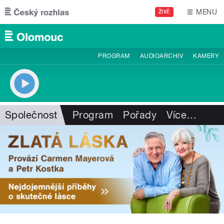
Přejít k hlavnímu obsahu
MENU
ŽIVĚ
PROGRAM
AUDIOARCHIV
KAMERY
Společnost
Program
Pořady
Více
…