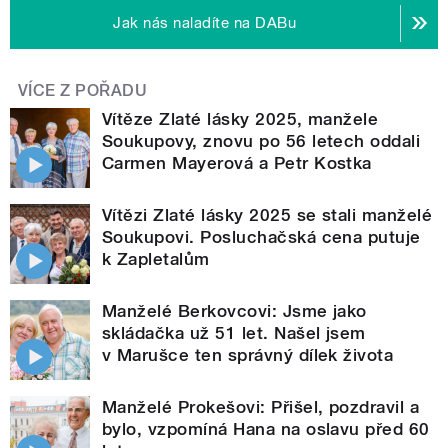
Jak nás naladíte na DABu
VÍCE Z POŘADU
Vítěze Zlaté lásky 2025, manžele
Soukupovy, znovu po 56 letech oddali
Carmen Mayerová a Petr Kostka
Vítězi Zlaté lásky 2025 se stali manželé
Soukupovi. Posluchačská cena putuje
k Zapletalům
Manželé Berkovcovi: Jsme jako
skládačka už 51 let. Našel jsem
v Marušce ten správný dílek života
Manželé Prokešovi: Přišel, pozdravil a
bylo, vzpomíná Hana na oslavu před 60