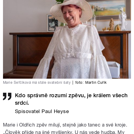
Marie Šefčíková má stále svatební šaty
|
foto:
Martin Čuřík
Kdo správně rozumí zpěvu, je králem všech
srdcí.
Spisovatel Paul Heyse
Marie i Oldřich zpěv milují, stejně jako tanec a své kroje.
„Člověk přijde na jiné myšlenky. U nás vede hudba. My