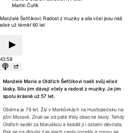
Martin Čuřík
Manželé Šefčíkovi: Radost z muziky a síla včel jsou náš
elixír už téměř 60 let
43:58
Manželé Marie a Oldřich Šefčíkovi našli svůj elixír
lásky. Sílu jim dávají včely a radost z muziky. Je jim
spolu krásně už 57 let.
Oběma je 79 let. Žijí v Morkůvkách na Hustopečsku na
jižní Moravě. Znali se od páté třídy obecné školy. Tehdy
Oldřich seděl za Maruškou a škádlil ji i ostatní děvčata.
Pak se na dlouhý čas jejich cesty rozešly a znovu se