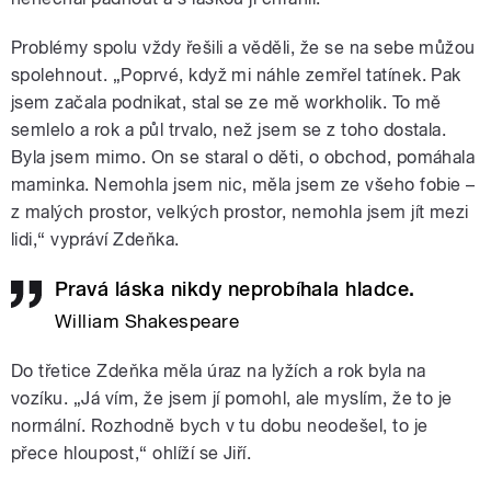
Problémy spolu vždy řešili a věděli, že se na sebe můžou
spolehnout. „Poprvé, když mi náhle zemřel tatínek. Pak
jsem začala podnikat, stal se ze mě workholik. To mě
semlelo a rok a půl trvalo, než jsem se z toho dostala.
Byla jsem mimo. On se staral o děti, o obchod, pomáhala
maminka. Nemohla jsem nic, měla jsem ze všeho fobie –
z malých prostor, velkých prostor, nemohla jsem jít mezi
lidi,“ vypráví Zdeňka.
Pravá láska nikdy neprobíhala hladce.
William Shakespeare
Do třetice Zdeňka měla úraz na lyžích a rok byla na
vozíku. „Já vím, že jsem jí pomohl, ale myslím, že to je
normální. Rozhodně bych v tu dobu neodešel, to je
přece hloupost,“ ohlíží se Jiří.