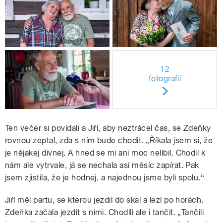
12
fotografií
Ten večer si povídali a Jiří, aby neztrácel čas, se Zdeňky
rovnou zeptal, zda s ním bude chodit. „Říkala jsem si, že
je nějakej divnej. A hned se mi ani moc nelíbil. Chodil k
nám ale vytrvale, já se nechala asi měsíc zapírat. Pak
jsem zjistila, že je hodnej, a najednou jsme byli spolu.“
Jiří měl partu, se kterou jezdil do skal a lezl po horách.
Zdeňka začala jezdit s nimi. Chodili ale i tančit. „Tančili