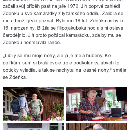
začali svůj příběh psát na jaře 1972. Jiří poprvé zahlédl
Zdeňku u své kamarádky z lyžařského oddílu. Zalíbila se
mu a toužil ji víc poznat. Bylo mu 19 let, Zdeňka oslavila
16. narozeniny. Blížila se filipojakubská noc a s ní oslava
čarodějnic. Jiří proto požádal kamarádku, zda by mu se
Zdeňkou nesmluvila rande.
„Líbily se mu moje nohy, ale já je měla hubený. Ke
golfkám jsem si brala dvoje troje podkolenky, abych to
opticky vyladila, a tak se nachytal na krásné nohy,“ směje
se Zdeňka.