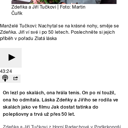
Zdeňka a Jiří Tučkovi | Foto: Martin
Čuřík
Manželé Tučkovi: Nachytal se na krásné nohy, směje se
Zdeňka. Jiří ví své i po 50 letech. Poslechněte si jejich
příběh v pořadu Zlatá láska
43:24
On lezl po skalách, ona hrála tenis. On po ní toužil,
ona ho odmítala. Láska Zdeňky a Jiřího se rodila ve
skalách jako ve filmu Jak dostat tatínka do
polepšovny a trvá už přes 50 let.
Zdeňka a Jiří Tučkovi z Horní Radechové v Podkrkonoší