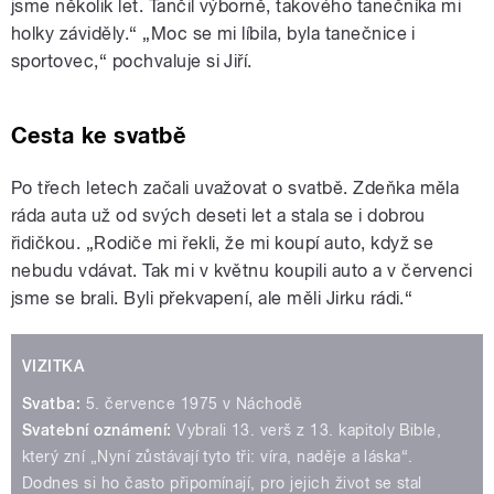
jsme několik let. Tančil výborně, takového tanečníka mi
holky záviděly.“ „Moc se mi líbila, byla tanečnice i
sportovec,“ pochvaluje si Jiří.
Cesta ke svatbě
Po třech letech začali uvažovat o svatbě. Zdeňka měla
ráda auta už od svých deseti let a stala se i dobrou
řidičkou. „Rodiče mi řekli, že mi koupí auto, když se
nebudu vdávat. Tak mi v květnu koupili auto a v červenci
jsme se brali. Byli překvapení, ale měli Jirku rádi.“
VIZITKA
Svatba:
5. července 1975 v Náchodě
Svatební oznámení:
Vybrali 13. verš z 13. kapitoly Bible,
který zní „Nyní zůstávají tyto tři: víra, naděje a láska“.
Dodnes si ho často připomínají, pro jejich život se stal