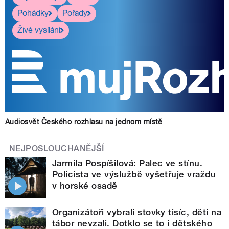
Pohádky
Pořady
Živé vysílání
Audiosvět Českého rozhlasu na jednom místě
NEJPOSLOUCHANĚJŠÍ
Jarmila Pospíšilová: Palec ve stínu.
Policista ve výslužbě vyšetřuje vraždu
v horské osadě
Organizátoři vybrali stovky tisíc, děti na
tábor nevzali. Dotklo se to i dětského