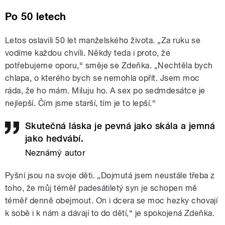
Po 50 letech
Letos oslavili 50 let manželského života. „Za ruku se
vodíme každou chvíli. Někdy teda i proto, že
potřebujeme oporu,“ směje se Zdeňka. „Nechtěla bych
chlapa, o kterého bych se nemohla opřít. Jsem moc
ráda, že ho mám. Miluju ho. A sex po sedmdesátce je
nejlepší. Čím jsme starší, tím je to lepší.“
Skutečná láska je pevná jako skála a jemná
jako hedvábí.
Neznámý autor
Pyšní jsou na svoje děti. „Dojmutá jsem neustále třeba z
toho, že můj téměř padesátiletý syn je schopen mě
téměř denně obejmout. On i dcera se moc hezky chovají
k sobě i k nám a dávají to do dětí,“ je spokojená Zdeňka.