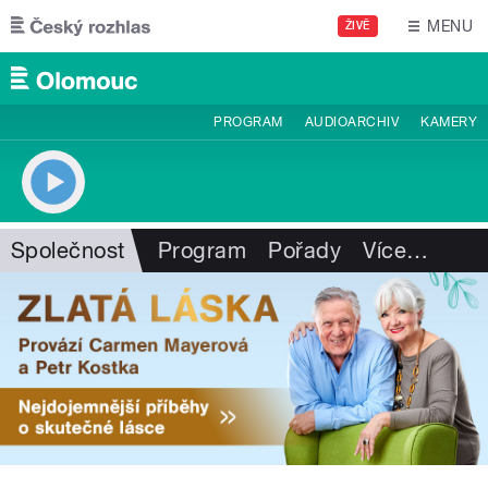
Přejít k hlavnímu obsahu
MENU
ŽIVĚ
PROGRAM
AUDIOARCHIV
KAMERY
Společnost
Program
Pořady
Více
…