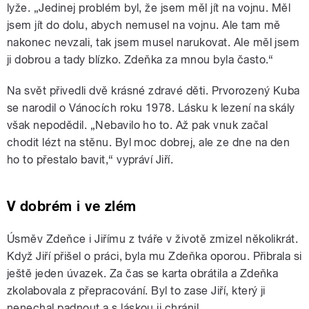
lyže. „Jedinej problém byl, že jsem měl jít na vojnu. Měl
jsem jít do dolu, abych nemusel na vojnu. Ale tam mě
nakonec nevzali, tak jsem musel narukovat. Ale měl jsem
ji dobrou a tady blízko. Zdeňka za mnou byla často.“
Na svět přivedli dvě krásné zdravé děti. Prvorozený Kuba
se narodil o Vánocích roku 1978. Lásku k lezení na skály
však nepodědil. „Nebavilo ho to. Až pak vnuk začal
chodit lézt na stěnu. Byl moc dobrej, ale ze dne na den
ho to přestalo bavit,“ vypráví Jiří.
V dobrém i ve zlém
Úsměv Zdeňce i Jiřímu z tváře v životě zmizel několikrát.
Když Jiří přišel o práci, byla mu Zdeňka oporou. Přibrala si
ještě jeden úvazek. Za čas se karta obrátila a Zdeňka
zkolabovala z přepracování. Byl to zase Jiří, který ji
nenechal padnout a s láskou ji chránil.