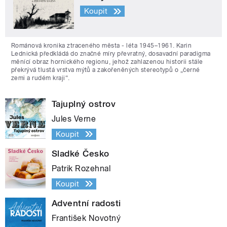
Koupit
Románová kronika ztraceného města - léta 1945–1961. Karin
Lednická předkládá do značné míry převratný, dosavadní paradigma
měnící obraz hornického regionu, jehož zahlazenou historii stále
překrývá tlustá vrstva mýtů a zakořeněných stereotypů o „černé
zemi a rudém kraji“.
Tajuplný ostrov
Jules Verne
Koupit
Sladké Česko
Patrik Rozehnal
Koupit
Adventní radosti
František Novotný