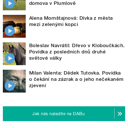
domova v Plumlově
Alena Mornštajnová: Dívka z města
mezi zelenými kopci
Boleslav Navrátil: Dřevo v Kloboučkách.
Povídka z posledních dnů druhé
světové války
Milan Valenta: Dědek Tutovka. Povídka
o čekání na zázrak a o jeho nečekaném
zjevení
Jak nás naladíte na DABu