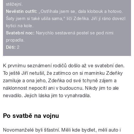
stěžejní.
Nevěstin outfit:
„Ostřihala jsem se, dala klobouk a hotovo.
Šaty jsem si také ušila sama,“ líčí Zdeňka. Jiří jí ráno dovezl
kytici na kole.
Svatební noc:
Narychlo sestavená postel se pod nimi
propadla.
Děti:
2
K prvnímu seznámení rodičů došlo až ve svatební den.
To ještě Jiří netušil, že zatímco on si maminku Zdeňky
zamiluje a ona jeho, Zdeňka od své tchyně zájem a
náklonnost nepocítí ani v budoucnu. Nikdy jim to ale
nevadilo. Jejich láska jim to vynahradila.
Po svatbě na vojnu
Novomanželé byli šťastní. Měli kde bydlet, měli auto i