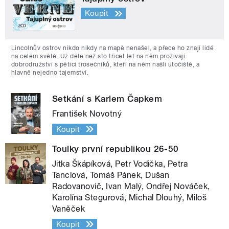
Koupit
Lincolnův ostrov nikdo nikdy na mapě nenašel, a přece ho znají lidé
na celém světě. Už déle než sto třicet let na něm prožívají
dobrodružství s pěticí trosečníků, kteří na něm našli útočiště, a
hlavně nejedno tajemství.
Setkání s Karlem Čapkem
František Novotný
Koupit
Toulky první republikou 26-50
Jitka Škápíková, Petr Vodička, Petra
Tanclová, Tomáš Pánek, Dušan
Radovanovič, Ivan Malý, Ondřej Nováček,
Karolína Stegurová, Michal Dlouhý, Miloš
Vaněček
Koupit