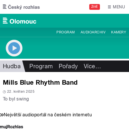
Přejít k hlavnímu obsahu
MENU
ŽIVĚ
PROGRAM
AUDIOARCHIV
KAMERY
Hudba
Program
Pořady
Více
…
Mills Blue Rhythm Band
22. květen 2025
To byl swing
Největší audioportál na českém internetu