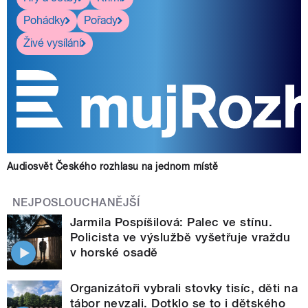
Pohádky
Pořady
Živé vysílání
Audiosvět Českého rozhlasu na jednom místě
NEJPOSLOUCHANĚJŠÍ
Jarmila Pospíšilová: Palec ve stínu.
Policista ve výslužbě vyšetřuje vraždu
v horské osadě
Organizátoři vybrali stovky tisíc, děti na
tábor nevzali. Dotklo se to i dětského