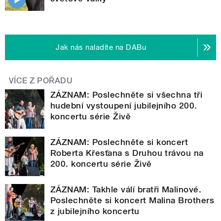
Jak nás naladíte na DABu
VÍCE Z POŘADU
ZÁZNAM: Poslechněte si všechna tři
hudební vystoupení jubilejního 200.
koncertu série Živě
ZÁZNAM: Poslechněte si koncert
Roberta Křesťana s Druhou trávou na
200. koncertu série Živě
ZÁZNAM: Takhle válí bratři Malinové.
Poslechněte si koncert Malina Brothers
z jubilejního koncertu