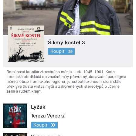
Šikmý kostel 3
Koupit
Románová kronika ztraceného města - léta 1945–1961. Karin
Lednická předkládá do značné míry převratný, dosavadní paradigma
měnící obraz hornického regionu, jehož zahlazenou historii stále
překrývá tlustá vrstva mýtů a zakořeněných stereotypů o „černé
zemi a rudém kraji“.
Lyžák
Tereza Verecká
Koupit