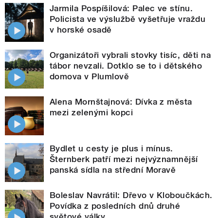
Jarmila Pospíšilová: Palec ve stínu.
Policista ve výslužbě vyšetřuje vraždu
v horské osadě
Organizátoři vybrali stovky tisíc, děti na
tábor nevzali. Dotklo se to i dětského
domova v Plumlově
Alena Mornštajnová: Dívka z města
mezi zelenými kopci
Bydlet u cesty je plus i mínus.
Šternberk patří mezi nejvýznamnější
panská sídla na střední Moravě
Boleslav Navrátil: Dřevo v Kloboučkách.
Povídka z posledních dnů druhé
světové války