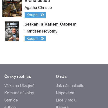
Brána osudu
Agatha Christie
Koupit
Setkání s Karlem Čapkem
František Novotný
Koupit
Český rozhlas
O nás
Válka na Ukrajině
Jak nás naladíte
Komunální volby
Nápověda
Stanice
Lidé v rádiu
eShop
Kariéra