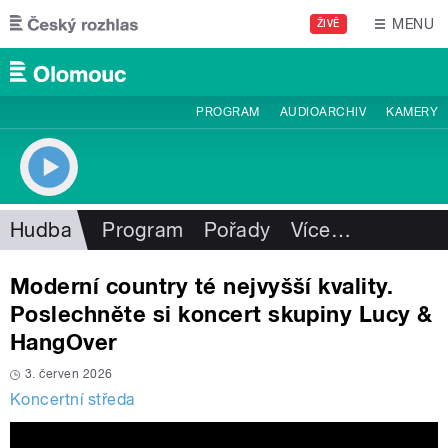
Přejít k hlavnímu obsahu
MENU
ŽIVĚ
PROGRAM
AUDIOARCHIV
KAMERY
Hudba
Program
Pořady
Více
…
Moderní country té nejvyšší kvality.
Poslechněte si koncert skupiny Lucy &
HangOver
3. červen 2026
Koncertní středa