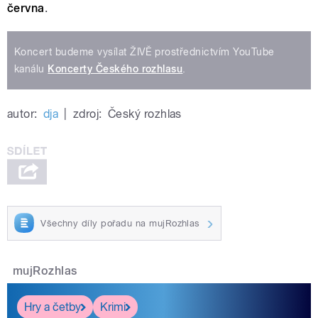
června
.
Koncert budeme vysílat ŽIVĚ prostřednictvím YouTube
kanálu
Koncerty Českého rozhlasu
.
autor:
dja
|
zdroj:
Český rozhlas
Všechny díly pořadu na mujRozhlas
mujRozhlas
Hry a četby
Krimi