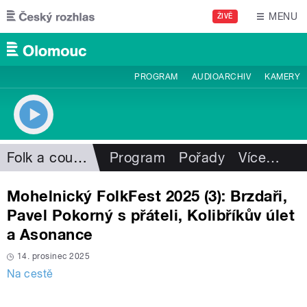
Přejít k hlavnímu obsahu
MENU
ŽIVĚ
PROGRAM
AUDIOARCHIV
KAMERY
Folk a country
Program
Pořady
Více
…
Mohelnický FolkFest 2025 (3): Brzdaři,
Pavel Pokorný s přáteli, Kolibříkův úlet
a Asonance
14. prosinec 2025
Na cestě