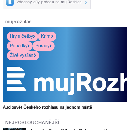
Všechny díly pořadu na mujRozhlas
mujRozhlas
Hry a četby
Krimi
Pohádky
Pořady
Živé vysílání
Audiosvět Českého rozhlasu na jednom místě
NEJPOSLOUCHANĚJŠÍ