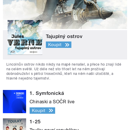
Tajuplný ostrov
Koupit
Lincolnův ostrov nikdo nikdy na mapě nenašel, a přece ho znají lidé
na celém světě. Už déle než sto třicet let na něm prožívají
dobrodružství s pěticí trosečníků, kteří na něm našli útočiště, a
hlavně nejedno tajemství.
1. Symfonická
Chinaski a SOČR live
Koupit
1-25