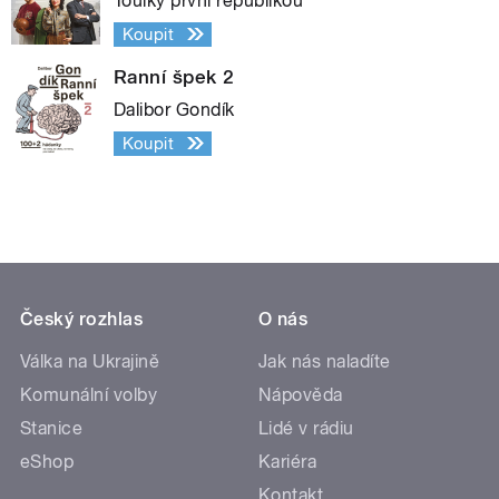
Toulky první republikou
Koupit
Ranní špek 2
Dalibor Gondík
Koupit
Český rozhlas
O nás
Válka na Ukrajině
Jak nás naladíte
Komunální volby
Nápověda
Stanice
Lidé v rádiu
eShop
Kariéra
Kontakt