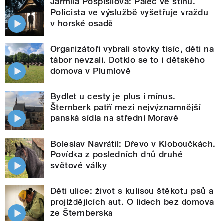
Jarmila Pospíšilová: Palec ve stínu.
Policista ve výslužbě vyšetřuje vraždu
v horské osadě
Organizátoři vybrali stovky tisíc, děti na
tábor nevzali. Dotklo se to i dětského
domova v Plumlově
Bydlet u cesty je plus i mínus.
Šternberk patří mezi nejvýznamnější
panská sídla na střední Moravě
Boleslav Navrátil: Dřevo v Kloboučkách.
Povídka z posledních dnů druhé
světové války
Děti ulice: život s kulisou štěkotu psů a
projíždějících aut. O lidech bez domova
ze Šternberska