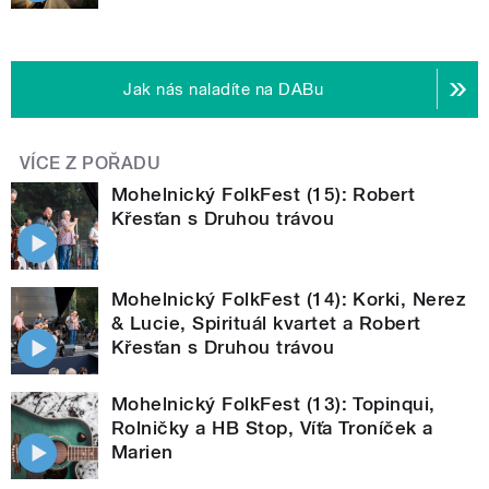
Jak nás naladíte na DABu
VÍCE Z POŘADU
Mohelnický FolkFest (15): Robert
Křesťan s Druhou trávou
Mohelnický FolkFest (14): Korki, Nerez
& Lucie, Spirituál kvartet a Robert
Křesťan s Druhou trávou
Mohelnický FolkFest (13): Topinqui,
Rolničky a HB Stop, Víťa Troníček a
Marien