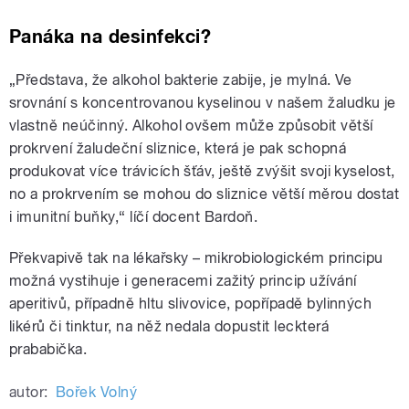
Panáka na desinfekci?
„Představa, že alkohol bakterie zabije, je mylná. Ve
srovnání s koncentrovanou kyselinou v našem žaludku je
vlastně neúčinný. Alkohol ovšem může způsobit větší
prokrvení žaludeční sliznice, která je pak schopná
produkovat více trávicích šťáv, ještě zvýšit svoji kyselost,
no a prokrvením se mohou do sliznice větší měrou dostat
i imunitní buňky,“ líčí docent Bardoň.
Překvapivě tak na lékařsky – mikrobiologickém principu
možná vystihuje i generacemi zažitý princip užívání
aperitivů, případně hltu slivovice, popřípadě bylinných
likérů či tinktur, na něž nedala dopustit leckterá
prababička.
autor:
Bořek Volný