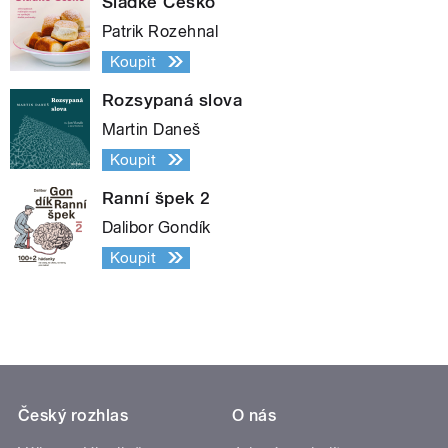
Sladké Česko
Patrik Rozehnal
Koupit
Rozsypaná slova
Martin Daneš
Koupit
Ranní špek 2
Dalibor Gondík
Koupit
Český rozhlas
O nás