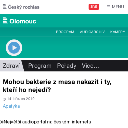
Přejít k hlavnímu obsahu
MENU
ŽIVĚ
PROGRAM
AUDIOARCHIV
KAMERY
Zdraví
Program
Pořady
Více
…
Mohou bakterie z masa nakazit i ty,
kteří ho nejedí?
14. březen 2019
Apatyka
Největší audioportál na českém internetu