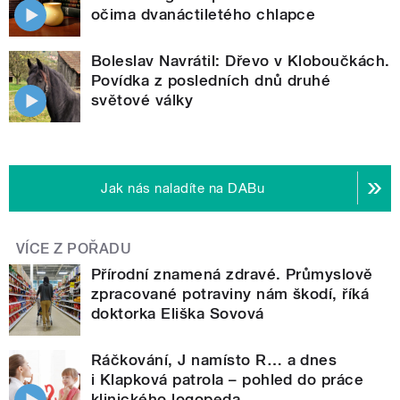
očima dvanáctiletého chlapce
Boleslav Navrátil: Dřevo v Kloboučkách.
Povídka z posledních dnů druhé
světové války
Jak nás naladíte na DABu
VÍCE Z POŘADU
Přírodní znamená zdravé. Průmyslově
zpracované potraviny nám škodí, říká
doktorka Eliška Sovová
Ráčkování, J namísto R… a dnes
i Klapková patrola – pohled do práce
klinického logopeda