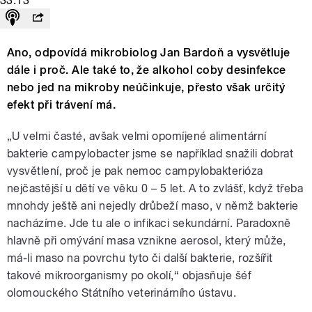
33:13
Ano, odpovídá mikrobiolog Jan Bardoň a vysvětluje
dále i proč. Ale také to, že alkohol coby desinfekce
nebo jed na mikroby neúčinkuje, přesto však určitý
efekt při trávení má.
„U velmi časté, avšak velmi opomíjené alimentární
bakterie campylobacter jsme se například snažili dobrat
vysvětlení, proč je pak nemoc campylobakterióza
nejčastější u dětí ve věku 0 – 5 let. A to zvlášť, když třeba
mnohdy ještě ani nejedly drůbeží maso, v němž bakterie
nacházíme. Jde tu ale o infikaci sekundární. Paradoxně
hlavně při omývání masa vznikne aerosol, který může,
má-li maso na povrchu tyto či další bakterie, rozšířit
takové mikroorganismy po okolí,“ objasňuje šéf
olomouckého Státního veterinárního ústavu.