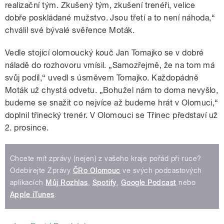
realizační tým. Zkušený tým, zkušení trenéři, velice
dobře poskládané mužstvo. Jsou třetí a to není náhoda,“
chválil své bývalé svěřence Moták.
Vedle stojící olomoucký kouč Jan Tomajko se v dobré
náladě do rozhovoru vmísil. „Samozřejmě, že na tom má
svůj podíl,“ uvedl s úsměvem Tomajko. Každopádně
Moták už chystá odvetu. „Bohužel nám to doma nevyšlo,
budeme se snažit co nejvíce až budeme hrát v Olomuci,“
doplnil třinecký trenér. V Olomouci se Třinec představí už
2. prosince.
Chcete mít zprávy (nejen) z vašeho kraje pořád při ruce?
Odebírejte Zprávy
ČRo Olomouc
ve svých podcastových
aplikacích
Můj Rozhlas
,
Spotify
,
Google Podcast
nebo
Apple iTunes
.