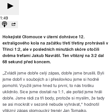
1:49
Hokejisté Olomouce v úterní dohrávce 12.
extraligového kola na začátku třetí třetiny prohrávali v
Třinci 1:2, ale v posledních minutách skóre otočili
dvěma trefami Jakub Navrátil. Ten vítězný na 3:2 dal
68 sekund před koncem.
„Zvládli jsme dobře celý zápas, dobře jsme bruslili. Byli
jsme dobří v soubojích a i přesilovkou jsme si hodně
pomohli. Využili jsme hned tu první, to nás trošku
uklidnilo. Sice jsme dostali na 1:1, ale pořád jsme hráli
dobře. Jsme rádi za tři body, protože si myslím, že tady
se asi mockrát v sezoně nebude vyhrávat,“ hodnotil
vítězný zápas olomoucký trenér Jan Tomajko.