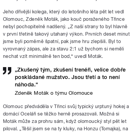
Jeho dřívější kolega, který do letošního léta pět let vedl
Olomouc, Zdeněk Moták, jako kouč poraženého Třince
nebyl pochopitelně nadšený. „Z naší strany to byl hlavně
v první třetině takový utahaný výkon. Prvních deset minut
jsme byli poměrně špatní, pak jsme hru zlepšili. Byl to
vyrovnaný zápas, ale za stavu 2:1 už bychom si neměli
nechat vzít minimálně ten bod,“ uvedl Moták.
„Zkušený tým, zkušení trenéři, velice dobře
poskládané mužstvo. Jsou třetí a to není
náhoda.“
Zdeněk Moták o týmu Olomouce
Olomouc předváděla v Třinci svůj typický urptuný hokej a
domácí Oceláři se těžko herně prosazovali. Možná si
Moták může za prohru sám, když olomoucký styl pět let
piloval. „Těšil jsem se na ty kluky, na Honzu (Tomajka), na