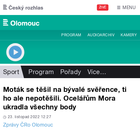
Přejít k hlavnímu obsahu
MENU
ŽIVĚ
PROGRAM
AUDIOARCHIV
KAMERY
Sport
Program
Pořady
Více
…
Moták se těšil na bývalé svěřence, ti
ho ale nepotěšili. Ocelářům Mora
ukradla všechny body
23. listopad 2022 12:27
Zprávy ČRo Olomouc