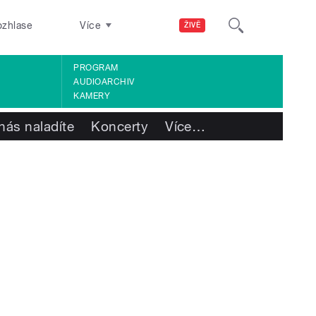
ozhlase
Více
ŽIVĚ
PROGRAM
AUDIOARCHIV
KAMERY
nás naladíte
Koncerty
Více
…