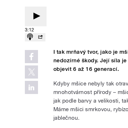
3:12
I tak mrňavý tvor, jako je 
nedozírné škody. Její síla 
objevit 6 až 16 generací.
Kdyby mšice nebyly tak otrav
mnohotvárnost přírody – mšic j
jak podle barvy a velikosti, t
Máme mšici smrkovou, rybíz
jablečnou.