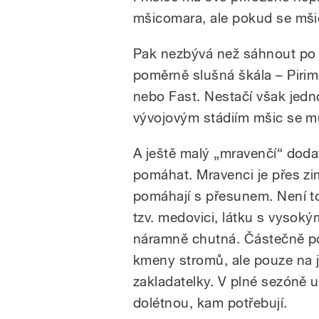
mšicomara, ale pokud se mšice
Pak nezbývá než sáhnout po 
poměrně slušná škála – Piri
nebo Fast. Nestačí však jed
vývojovým stádiím mšic se m
A ještě malý „mravenčí“ doda
pomáhat. Mravenci je přes zim
pomáhají s přesunem. Není to
tzv. medovici, látku s vyso
náramně chutná. Částečně p
kmeny stromů, ale pouze na j
zakladatelky. V plné sezóně u
dolétnou, kam potřebují.