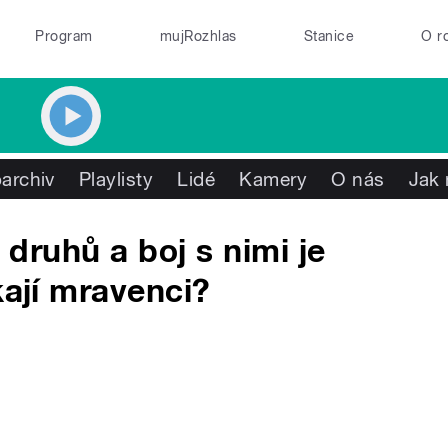
Program
mujRozhlas
Stanice
O r
archiv
Playlisty
Lidé
Kamery
O nás
Jak 
e druhů a boj s nimi je
kají mravenci?