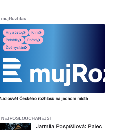
mujRozhlas
Hry a četby
Krimi
Pohádky
Pořady
Živé vysílání
Audiosvět Českého rozhlasu na jednom místě
NEJPOSLOUCHANĚJŠÍ
Jarmila Pospíšilová: Palec