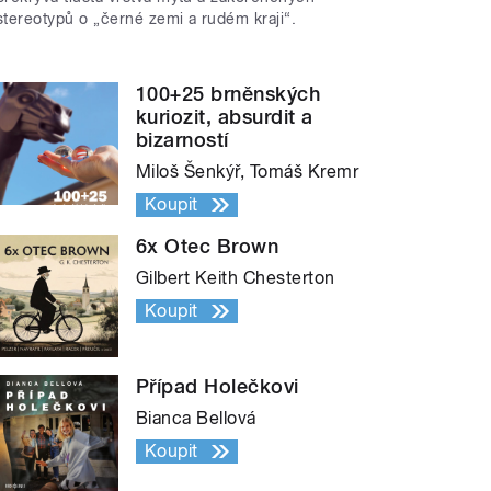
stereotypů o „černé zemi a rudém kraji“.
100+25 brněnských
kuriozit, absurdit a
bizarností
Miloš Šenkýř, Tomáš Kremr
Koupit
6x Otec Brown
Gilbert Keith Chesterton
Koupit
Případ Holečkovi
Bianca Bellová
Koupit