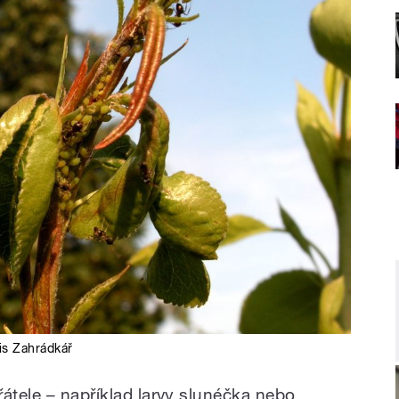
is Zahrádkář
átele – například larvy slunéčka nebo