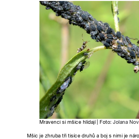
Mravenci si mšice hlídají | Foto:
Jolana No
Mšic je zhruba tři tisíce druhů a boj s nimi je 