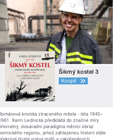
Šikmý kostel 3
Koupit
Románová kronika ztraceného města - léta 1945–
1961. Karin Lednická předkládá do značné míry
převratný, dosavadní paradigma měnící obraz
hornického regionu, jehož zahlazenou historii stále
překrývá tlustá vrstva mýtů a zakořeněných