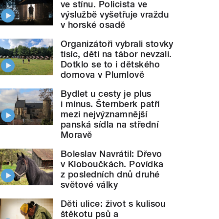
ve stínu. Policista ve
výslužbě vyšetřuje vraždu
v horské osadě
Organizátoři vybrali stovky
tisíc, děti na tábor nevzali.
Dotklo se to i dětského
domova v Plumlově
Bydlet u cesty je plus
i mínus. Šternberk patří
mezi nejvýznamnější
panská sídla na střední
Moravě
Boleslav Navrátil: Dřevo
v Kloboučkách. Povídka
z posledních dnů druhé
světové války
Děti ulice: život s kulisou
štěkotu psů a