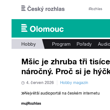
Přejít k hlavnímu obsahu
iRozhlas
Hobby
Program
Pořady
Audio
Mšic je zhruba tři tisíc
náročný. Proč si je hýč
4. červen 2026
Hobby magazín
Největší audioportál na českém internetu