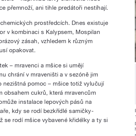
 přemnoží, ani tihle predátoři nestíhají.
chemických prostředcích. Dnes existuje
mor v kombinaci s Kalypsem, Mospilan
norázový zásah, vzhledem k různým
usí opakovat.
tek – mravenci a mšice si umějí
u chrání v mraveništi a v sezóně jim
 nezištná pomoc – mšice totiž vylučují
kým obsahem cukrů, která mravencům
omůže instalace lepových pásů na
aře, kdy se rodí bezkřídlé samičky-
ž se rodí mšice vybavené křidélky a ty si