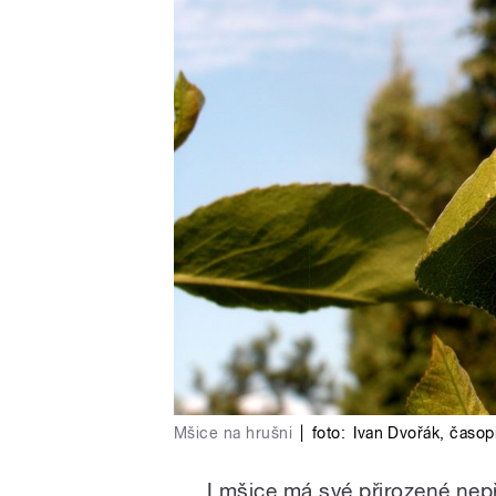
Mšice na hrušni
|
foto:
Ivan Dvořák, časop
I mšice má své přirozené nepř