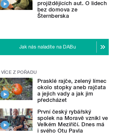
projíždějících aut. O lidech
bez domova ze
Šternberska
Jak nás naladíte na DABu
VÍCE Z POŘADU
Prasklé rajče, zelený límec
okolo stopky aneb rajčata
a jejich vady a jak jim
předcházet
První český rybářský
spolek na Moravě vznikl ve
Velkém Meziříčí. Dnes má
i svého Otu Pavla