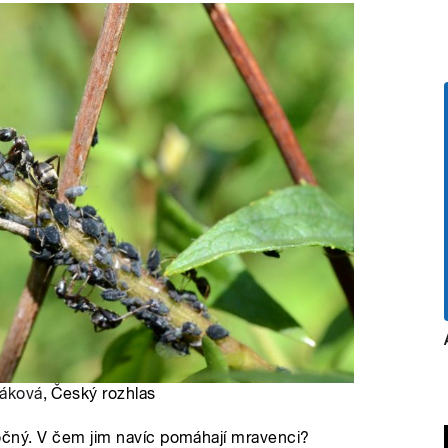
váková
, Český rozhlas
náročný. V čem jim navíc pomáhají mravenci?