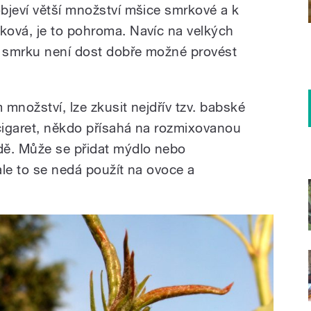
bjeví větší množství mšice smrkové a k
ková, je to pohroma. Navíc na velkých
 smrku není dost dobře možné provést
množství, lze zkusit nejdřív tzv. babské
 cigaret, někdo přísahá na rozmixovanou
dě. Může se přidat mýdlo nebo
ale to se nedá použít na ovoce a