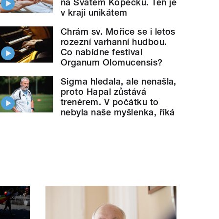
na Svatém Kopečku. Ten je
v kraji unikátem
Chrám sv. Mořice se i letos
rozezní varhanní hudbou.
Co nabídne festival
Organum Olomucensis?
Sigma hledala, ale nenašla,
proto Hapal zůstává
trenérem. V počátku to
nebyla naše myšlenka, říká