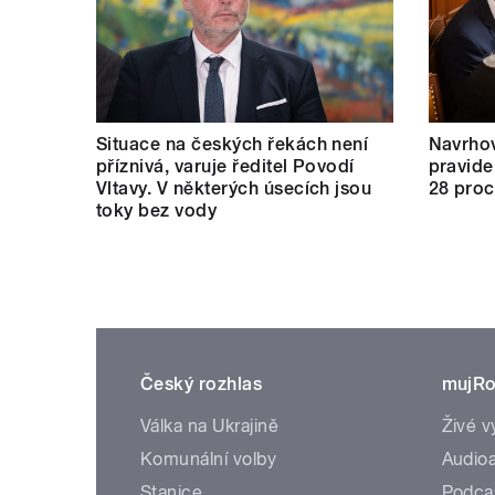
Situace na českých řekách není
Navrho
příznivá, varuje ředitel Povodí
pravide
Vltavy. V některých úsecích jsou
28 proc
toky bez vody
Český rozhlas
mujRo
Válka na Ukrajině
Živé v
Komunální volby
Audioa
Stanice
Podca