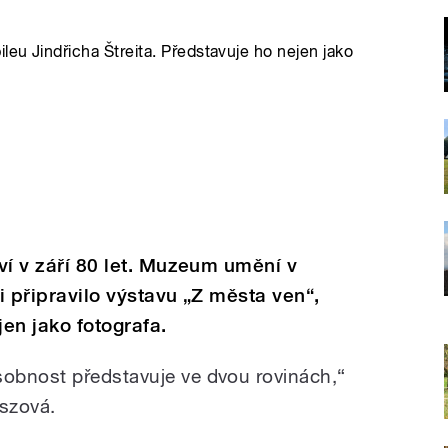
eu Jindřicha Štreita. Představuje ho nejen jako
aví v září 80 let. Muzeum umění v
ti připravilo výstavu „Z města ven“,
jen jako fotografa.
bnost představuje ve dvou rovinách,“
eszová.