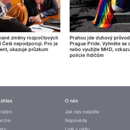
vané změny rozpočtových
Prahou jde duhový průvod
l Češi nepodporují. Pro je
Prague Pride. Vyhněte se 
ent, ukazuje průzkum
nebo využijte MHD, vzkazu
policie řidičům
zhlas
O nás
ysílání
Jak nás naladíte
rchiv
Nápověda
sty
Lidé v rádiu