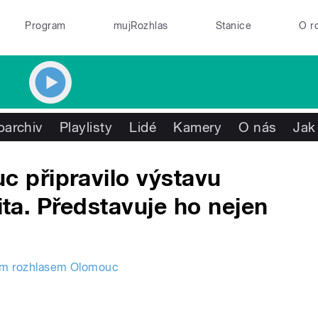
Program
mujRozhlas
Stanice
O r
oarchiv
Playlisty
Lidé
Kamery
O nás
Jak
 připravilo výstavu
eita. Představuje ho nejen
ým rozhlasem Olomouc