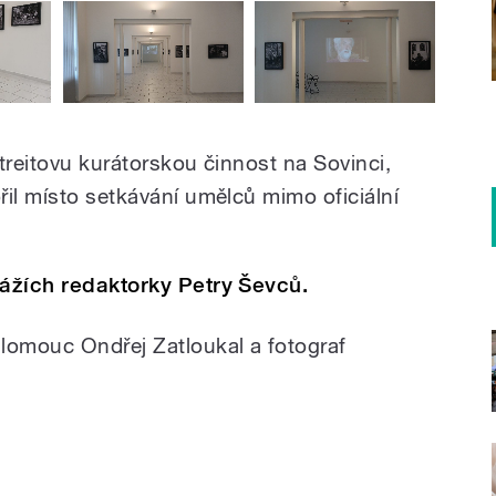
Štreitovu kurátorskou činnost na Sovinci,
řil místo setkávání umělců mimo oficiální
tážích redaktorky Petry Ševců.
lomouc Ondřej Zatloukal a fotograf