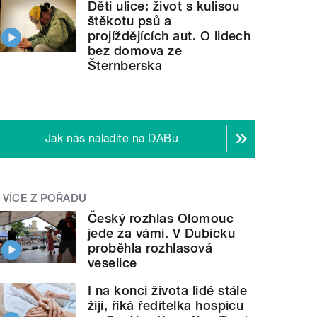
Děti ulice: život s kulisou
štěkotu psů a
projíždějících aut. O lidech
bez domova ze
Šternberska
Jak nás naladíte na DABu
VÍCE Z POŘADU
Český rozhlas Olomouc
jede za vámi. V Dubicku
proběhla rozhlasová
veselice
I na konci života lidé stále
žijí, říká ředitelka hospicu