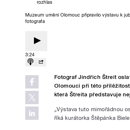
rozhlas
Muzeum umění Olomouc připravilo výstavu k jubil
fotografa
3:24
Fotograf Jindřich Štreit osl
Olomouci při této přílěžitos
která Štreita představuje ne
„Výstava tuto
mimořádnou oso
říká kurátorka Štěpánka Biel