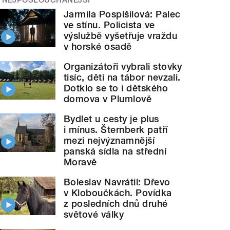
Jarmila Pospíšilová: Palec
ve stínu. Policista ve
výslužbě vyšetřuje vraždu
v horské osadě
Organizátoři vybrali stovky
tisíc, děti na tábor nevzali.
Dotklo se to i dětského
domova v Plumlově
Bydlet u cesty je plus
i mínus. Šternberk patří
mezi nejvýznamnější
panská sídla na střední
Moravě
Boleslav Navrátil: Dřevo
v Kloboučkách. Povídka
z posledních dnů druhé
světové války