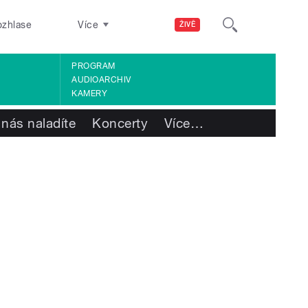
ozhlase
Více
ŽIVĚ
PROGRAM
AUDIOARCHIV
KAMERY
 nás naladíte
Koncerty
Více
…