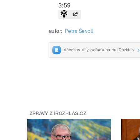
3:59
autor:
Petra Ševců
Všechny díly pořadu na mujRozhlas
ZPRÁVY Z IROZHLAS.CZ