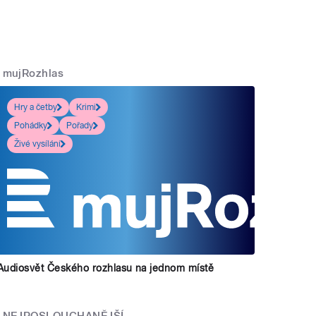
mujRozhlas
Hry a četby
Krimi
Pohádky
Pořady
Živé vysílání
Audiosvět Českého rozhlasu na jednom místě
NEJPOSLOUCHANĚJŠÍ