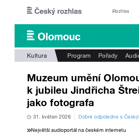
Přejít k hlavnímu obsahu
iRozhlas
Kultura
Program
Pořady
Audi
Muzeum umění Olomouc
k jubileu Jindřicha Štr
jako fotografa
31. květen 2026
Dobré odpoledne s Česk
Největší audioportál na českém internetu