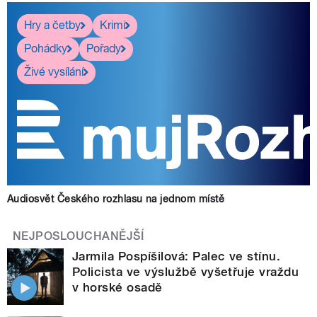
Hry a četby
Krimi
Pohádky
Pořady
Živé vysílání
Audiosvět Českého rozhlasu na jednom místě
NEJPOSLOUCHANĚJŠÍ
Jarmila Pospíšilová: Palec ve stínu.
Policista ve výslužbě vyšetřuje vraždu
v horské osadě