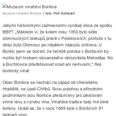
Muzeum vinařství Boršice
|
foto:
Petr Gottwald
Jakými historickými zajímavostmi vynikají obce ze spolku
BBP? „Málokdo ví, že kolem roku 1050 bylo sídlo
olomouckých biskupů právě v Polešovicích, protože v tu
dobu byla Olomouc po nějakém nájezdu zničena. U
Boršic jsem se dočetl, že řečiště potoka v Boršicích by
mohlo být hrobem slovanského věrozvěsta Metoděje. No
a Buchlovice představovat snad ani nemusím,“ říká
boršický vinař.
Obec Boršice se nachází na západ od Uherského
Hradiště, na úpatí Chřibů. Svou polohou a přírodními
podmínkami jsou Boršice předurčeny pro pěstování
vinné révy a výrobu vína. Vinařská tradice tady má silné
kořeny. Uvádí se, že v roce 1669 bylo v Boršicích 91
hektarů vinic.