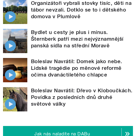
Organizátoři vybrali stovky tisíc, děti na
tábor nevzali. Dotklo se to i dětského
domova v Plumlově
Bydlet u cesty je plus i mínus.
Šternberk patří mezi nejvýznamnější
panská sídla na střední Moravě
Boleslav Navrátil: Domek jako nebe.
Lidské tragédie po měnové reformě
očima dvanáctiletého chlapce
Boleslav Navrátil: Dřevo v Kloboučkách.
Povídka z posledních dnů druhé
světové války
Jak nás naladíte na DABu