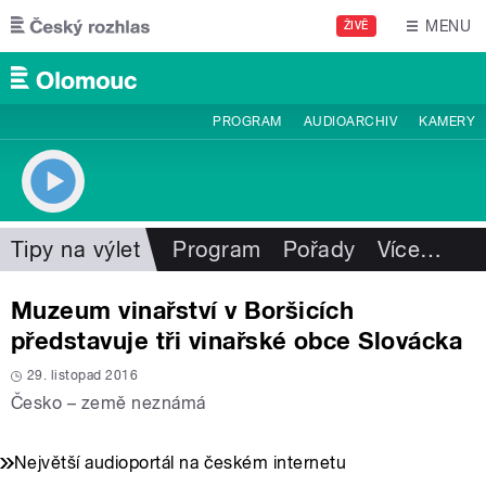
Přejít k hlavnímu obsahu
MENU
ŽIVĚ
PROGRAM
AUDIOARCHIV
KAMERY
Tipy na výlet
Program
Pořady
Více
…
Muzeum vinařství v Boršicích
představuje tři vinařské obce Slovácka
29. listopad 2016
Česko – země neznámá
Největší audioportál na českém internetu