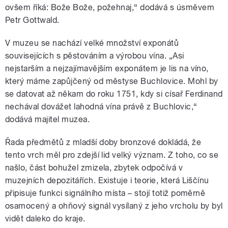
ovšem říká: Bože Bože, požehnaj,“ dodává s úsměvem
Petr Gottwald.
V muzeu se nachází velké množství exponátů
souvisejících s pěstováním a výrobou vína. „Asi
nejstarším a nejzajímavějším exponátem je lis na víno,
který máme zapůjčený od městyse Buchlovice. Mohl by
se datovat až někam do roku 1751, kdy si císař Ferdinand
nechával dovážet lahodná vína právě z Buchlovic,“
dodává majitel muzea.
Řada předmětů z mladší doby bronzové dokládá, že
tento vrch měl pro zdejší lid velký význam. Z toho, co se
našlo, část bohužel zmizela, zbytek odpočívá v
muzejních depozitářích. Existuje i teorie, která Liščínu
připisuje funkci signálního místa – stojí totiž poměrně
osamocený a ohňový signál vysílaný z jeho vrcholu by byl
vidět daleko do kraje.