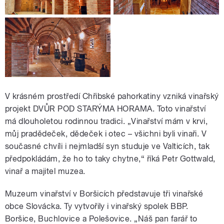
V krásném prostředí Chřibské pahorkatiny vzniká vinařský
projekt DVŮR POD STARÝMA HORAMA. Toto vinařství
má dlouholetou rodinnou tradici. „Vinařství mám v krvi,
můj pradědeček, dědeček i otec – všichni byli vinaři. V
současné chvíli i nejmladší syn studuje ve Valticích, tak
předpokládám, že ho to taky chytne,“ říká Petr Gottwald,
vinař a majitel muzea.
Muzeum vinařství v Boršicích představuje tři vinařské
obce Slovácka. Ty vytvořily i vinařský spolek BBP.
Boršice, Buchlovice a Polešovice. „Náš pan farář to