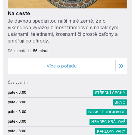
Na cestě
Je dávnou specialitou naší malé země, že o
víkendech vyrážejí z měst trampové s nabalenými
usárnami, teletinami, krosnami či prostě baťohy a
směřují do přírody.
Délka pořadu:
56 minut
Více o pořadu
Čas vysílání
pátek 3:00
STŘEDNÍ ČECHY
pátek 3:00
BRNO
pátek 3:00
ČESKÉ BUDĚJOVICE
pátek 3:00
HRADEC KRÁLOVÉ
pátek 3:00
KARLOVY VARY