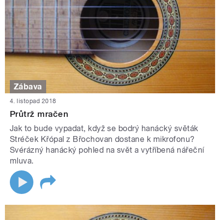
Zábava
4. listopad 2018
Průtrž mračen
Jak to bude vypadat, když se bodrý hanácký světák
Stréček Křópal z Břochovan dostane k mikrofonu?
Svérázný hanácký pohled na svět a vytříbená nářeční
mluva.