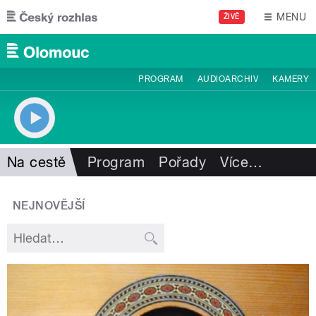
Přejít k hlavnímu obsahu
MENU
ŽIVĚ
PROGRAM
AUDIOARCHIV
KAMERY
Na cestě
Program
Pořady
Více
…
NEJNOVĚJŠÍ