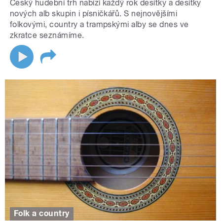
Český hudební trh nabízí každý rok desítky a desítky
nových alb skupin i písničkářů. S nejnovějšími
folkovými, country a trampskými alby se dnes ve
zkratce seznámíme.
Folk a country