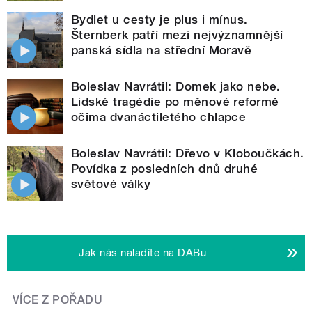
Bydlet u cesty je plus i mínus.
Šternberk patří mezi nejvýznamnější
panská sídla na střední Moravě
Boleslav Navrátil: Domek jako nebe.
Lidské tragédie po měnové reformě
očima dvanáctiletého chlapce
Boleslav Navrátil: Dřevo v Kloboučkách.
Povídka z posledních dnů druhé
světové války
Jak nás naladíte na DABu
VÍCE Z POŘADU