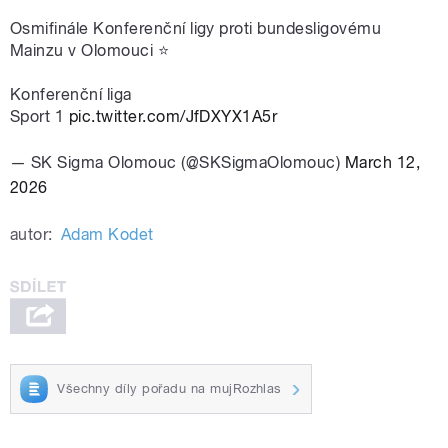
Osmifinále Konferenční ligy proti bundesligovému
Mainzu v Olomouci ⭐️
Konferenční liga
Sport 1
pic.twitter.com/JfDXYX1A5r
— SK Sigma Olomouc (@SKSigmaOlomouc)
March 12,
2026
autor:
Adam Kodet
Všechny díly pořadu na mujRozhlas