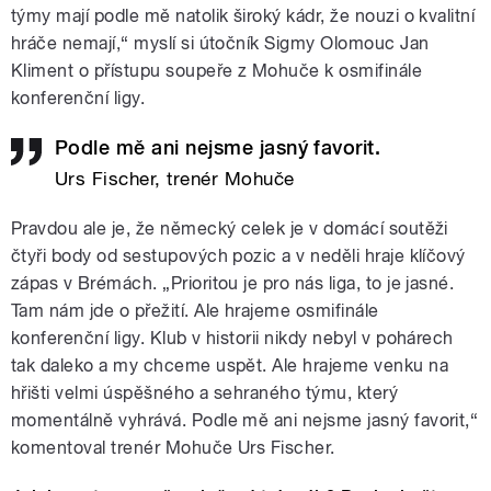
týmy mají podle mě natolik široký kádr, že nouzi o kvalitní
hráče nemají,“ myslí si útočník Sigmy Olomouc Jan
Kliment o přístupu soupeře z Mohuče k osmifinále
konferenční ligy.
Podle mě ani nejsme jasný favorit.
Urs Fischer, trenér Mohuče
Pravdou ale je, že německý celek je v domácí soutěži
čtyři body od sestupových pozic a v neděli hraje klíčový
zápas v Brémách. „Prioritou je pro nás liga, to je jasné.
Tam nám jde o přežití. Ale hrajeme osmifinále
konferenční ligy. Klub v historii nikdy nebyl v pohárech
tak daleko a my chceme uspět. Ale hrajeme venku na
hřišti velmi úspěšného a sehraného týmu, který
momentálně vyhrává. Podle mě ani nejsme jasný favorit,“
komentoval trenér Mohuče Urs Fischer.