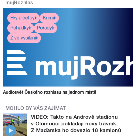
mujRozhlas
Hry a četby
Krimi
Pohádky
Pořady
Živé vysílání
Audiosvět Českého rozhlasu na jednom místě
MOHLO BY VÁS ZAJÍMAT
VIDEO: Takto na Andrově stadionu
v Olomouci pokládají nový trávník.
Z Maďarska ho dovezlo 18 kamionů