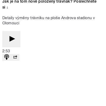
Jak je na tom nově položený trávnák? Poslechněte
si ↓
Detaily výměny trávníku na ploše Androva stadionu v
Olomouci
2:53