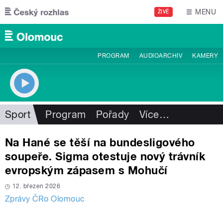
Přejít k hlavnímu obsahu
MENU
ŽIVĚ
PROGRAM
AUDIOARCHIV
KAMERY
Sport
Program
Pořady
Více
…
Na Hané se těší na bundesligového
soupeře. Sigma otestuje nový trávník
evropským zápasem s Mohučí
12. březen 2026
Zprávy ČRo Olomouc