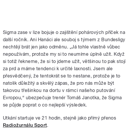
Sigma zase v lize bojuje o zajištění pohárových příček na
další ročník. Ani Hanáci ale souboj s týmem z Bundesligy
nechtějí brát jen jako odměnu. „Já tohle vlastně vůbec
nepoužívám, protože my si to neumíme úplně užít. Když
si totiž řekneme, že si to jdeme užít, většinou to pak stojí
za prd a máme tendenci k určité laxnosti. Jsem ale
přesvědčený, že tentokrát se to nestane, protože je to
natolik důležitý a skvělý zápas, že pro nás může být
takovou třešinkou na dortu v rámci našeho putování
Evropou,“ ubezpečuje trenér Tomáš Janotka, že Sigma
se půjde poprat o co nejlepší výsledek.
Utkání startuje ve 21 hodin, stejně jako přímý přenos
Radiožurnálu Sport
.