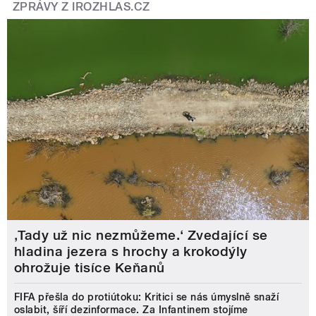
ZPRÁVY Z IROZHLAS.CZ
‚Tady už nic nezmůžeme.‘ Zvedající se
hladina jezera s hrochy a krokodýly
ohrožuje tisíce Keňanů
FIFA přešla do protiútoku: Kritici se nás úmyslně snaží
oslabit, šíří dezinformace. Za Infantinem stojíme