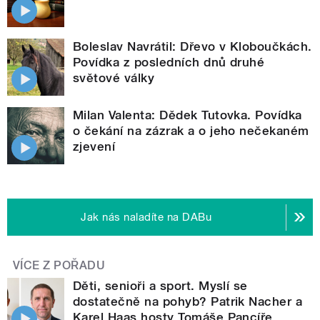
Boleslav Navrátil: Dřevo v Kloboučkách.
Povídka z posledních dnů druhé
světové války
Milan Valenta: Dědek Tutovka. Povídka
o čekání na zázrak a o jeho nečekaném
zjevení
Jak nás naladíte na DABu
VÍCE Z POŘADU
Děti, senioři a sport. Myslí se
dostatečně na pohyb? Patrik Nacher a
Karel Haas hosty Tomáše Pancíře