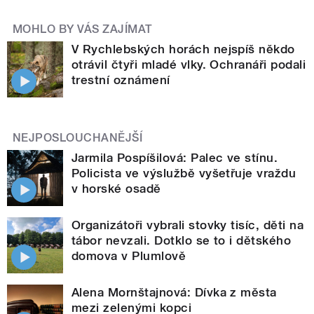
MOHLO BY VÁS ZAJÍMAT
V Rychlebských horách nejspíš někdo
otrávil čtyři mladé vlky. Ochranáři podali
trestní oznámení
NEJPOSLOUCHANĚJŠÍ
Jarmila Pospíšilová: Palec ve stínu.
Policista ve výslužbě vyšetřuje vraždu
v horské osadě
Organizátoři vybrali stovky tisíc, děti na
tábor nevzali. Dotklo se to i dětského
domova v Plumlově
Alena Mornštajnová: Dívka z města
mezi zelenými kopci