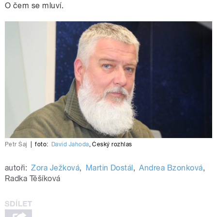
O čem se mluví.
Petr Šaj
|
foto:
David Jahoda
,
Český rozhlas
autoři:
Zora Ježková
,
Martin Dostál
,
Andrea Bzonková
,
Radka Těšíková