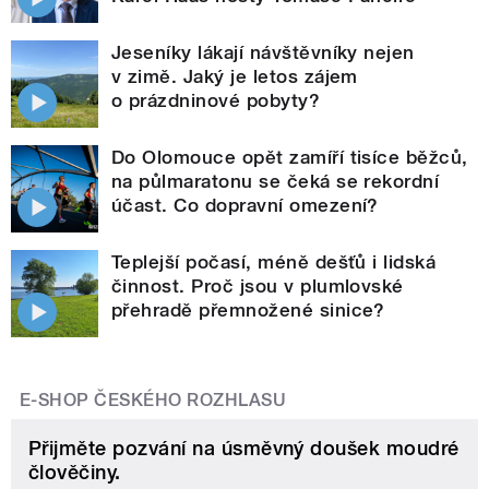
Jeseníky lákají návštěvníky nejen
v zimě. Jaký je letos zájem
o prázdninové pobyty?
Do Olomouce opět zamíří tisíce běžců,
na půlmaratonu se čeká se rekordní
účast. Co dopravní omezení?
Teplejší počasí, méně dešťů i lidská
činnost. Proč jsou v plumlovské
přehradě přemnožené sinice?
E-SHOP ČESKÉHO ROZHLASU
Přijměte pozvání na úsměvný doušek moudré
člověčiny.