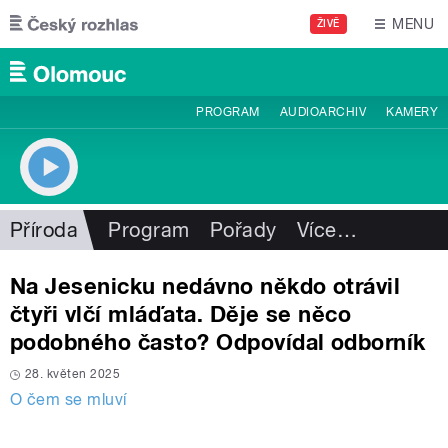
Přejít k hlavnímu obsahu
MENU
ŽIVĚ
PROGRAM
AUDIOARCHIV
KAMERY
Příroda
Program
Pořady
Více
…
Na Jesenicku nedávno někdo otrávil
čtyři vlčí mláďata. Děje se něco
podobného často? Odpovídal odborník
28. květen 2025
O čem se mluví