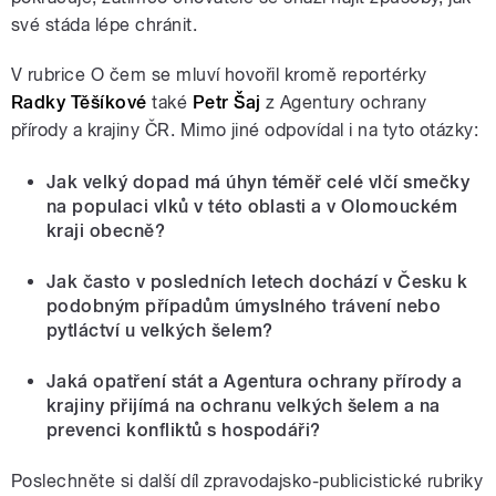
své stáda lépe chránit.
V rubrice O čem se mluví hovořil kromě reportérky
Radky Těšíkové
také
Petr Šaj
z Agentury ochrany
přírody a krajiny ČR. Mimo jiné odpovídal i na tyto otázky:
Jak velký dopad má úhyn téměř celé vlčí smečky
na populaci vlků v této oblasti a v Olomouckém
kraji obecně?
Jak často v posledních letech dochází v Česku k
podobným případům úmyslného trávení nebo
pytláctví u velkých šelem?
Jaká opatření stát a Agentura ochrany přírody a
krajiny přijímá na ochranu velkých šelem a na
prevenci konfliktů s hospodáři?
Poslechněte si další díl zpravodajsko-publicistické rubriky