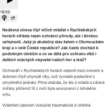
18:50
Nedávná otrava čtyř vlčích mláďat v Rychlebských
horách otřásla nejen ochránci přírody, ale i širokou
veřejností. Jaký je skutečný stav šelem v Olomouckém
kraji a v celé České republice? Jak často dochází k
podobným útokům a co se dělá pro ochranu vlků i
dalších vzácných obyvatel našich hor a lesů?
Ochranáři v Rychlebských horách objevili mezi únorem a
dubnem čtyři uhynulé vlky, což vyvolalo podezření z
úmyslného jednání. Pitva ukázala, že šlo o mladá a zdravá
zvířata, přičemž tři z nich byla sourozenci z loňského
vrhu.
Vyšetření zároveň vyloučilo traumatická či střelná