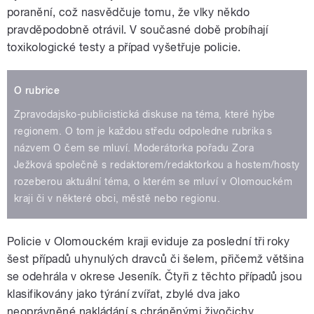
poranění, což nasvědčuje tomu, že vlky někdo
pravděpodobně otrávil. V současné době probíhají
toxikologické testy a případ vyšetřuje policie.
O rubrice
Zpravodajsko-publicistická diskuse na téma, které hýbe
regionem. O tom je každou středu odpoledne rubrika s
názvem O čem se mluví. Moderátorka pořadu Zora
Ježková společně s redaktorem/redaktorkou a hostem/hosty
rozeberou aktuální téma, o kterém se mluví v Olomouckém
kraji či v některé obci, městě nebo regionu.
Policie v Olomouckém kraji eviduje za poslední tři roky
šest případů uhynulých dravců či šelem, přičemž většina
se odehrála v okrese Jeseník. Čtyři z těchto případů jsou
klasifikovány jako týrání zvířat, zbylé dva jako
neoprávněné nakládání s chráněnými živočichy.