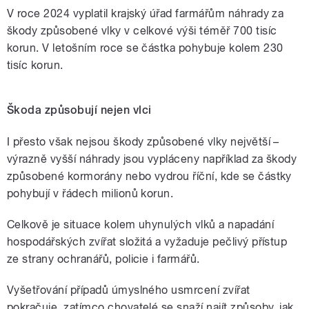
V roce 2024 vyplatil krajský úřad farmářům náhrady za
škody způsobené vlky v celkové výši téměř 700 tisíc
korun. V letošním roce se částka pohybuje kolem 230
tisíc korun.
Škoda způsobují nejen vlci
I přesto však nejsou škody způsobené vlky největší –
výrazně vyšší náhrady jsou vypláceny například za škody
způsobené kormorány nebo vydrou říční, kde se částky
pohybují v řádech milionů korun.
Celkově je situace kolem uhynulých vlků a napadání
hospodářských zvířat složitá a vyžaduje pečlivý přístup
ze strany ochranářů, policie i farmářů.
Vyšetřování případů úmyslného usmrcení zvířat
pokračuje, zatímco chovatelé se snaží najít způsoby, jak