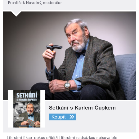
František Novotný, moderátor
Setkání s Karlem Čapkem
Koupit
Literární fikce, pokus přiblížit literární nadsázkou spisovatele,