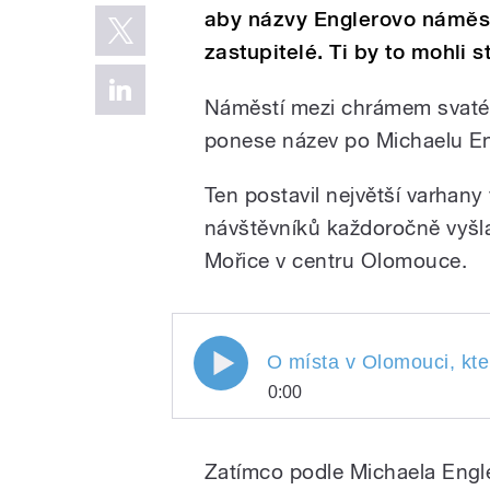
aby názvy Englerovo náměst
zastupitelé. Ti by to mohli
Náměstí mezi chrámem svatéh
ponese název po Michaelu En
Ten postavil největší varhany
návštěvníků každoročně vyšl
Mořice v centru Olomouce.
O místa v Olomouci, která
O místa v Olomouci, kte
0:00
Englerovi a Václavu Render
O místa v Olomouci, k
Mazalová
Play
pro Michaelu Englero
Zatímco podle Michaela Engl
Renderovi, se zajíma