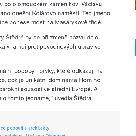
ly, po olomouckém kameníkovi Václavu
váno dnešní Kolárovo náměstí. Teď jméno
ojice ponese most na Masarykově třídě.
y Štědré by se při změně názvu dalo
ká v rámci protipovodňových úprav ve
nální podoby i prvky, které odkazují na
ice, což je unikátní dominanta Horního
barokní sousoší ve střední Evropě. A
em o tomto jednáme,“ uvedla Štědrá.
ce pobouřila architekty