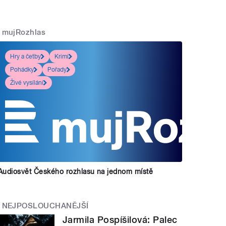
mujRozhlas
Hry a četby
Krimi
Pohádky
Pořady
Živé vysílání
Audiosvět Českého rozhlasu na jednom místě
NEJPOSLOUCHANĚJŠÍ
Jarmila Pospíšilová: Palec