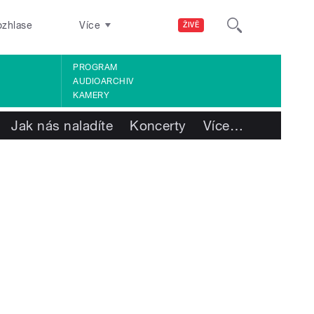
ozhlase
Více
ŽIVĚ
PROGRAM
AUDIOARCHIV
KAMERY
Jak nás naladíte
Koncerty
Více
…