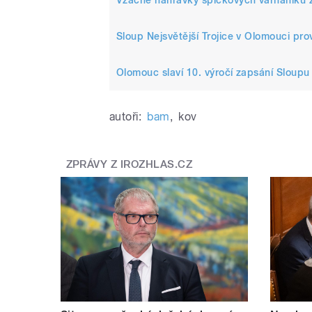
Vzácné nahrávky špičkových varhaníků z
Sloup Nejsvětější Trojice v Olomouci pr
Olomouc slaví 10. výročí zapsání Sloup
autoři:
bam
,
kov
ZPRÁVY Z IROZHLAS.CZ