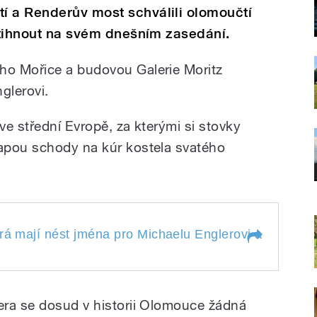
í a Renderův most schválili olomoučtí
 stihnout na svém dnešním zasedání.
o Mořice a budovou Galerie Moritz
glerovi.
 ve střední Evropě, za kterými si stovky
apou schody na kúr kostela svatého
 mají nést jména pro Michaelu
rá mají nést jména pro Michaelu Englerovi a Václavu
ovi, se zajímala redaktorka Blanka
terá mají nést jména
vi a Václavu
Mazalová
era se dosud v historii Olomouce žádná
la redaktorka Blanka