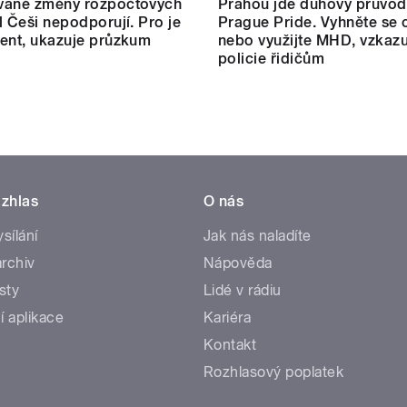
vané změny rozpočtových
Prahou jde duhový průvod
l Češi nepodporují. Pro je
Prague Pride. Vyhněte se 
ent, ukazuje průzkum
nebo využijte MHD, vzkazu
policie řidičům
zhlas
O nás
ysílání
Jak nás naladíte
rchiv
Nápověda
sty
Lidé v rádiu
í aplikace
Kariéra
Kontakt
Rozhlasový poplatek