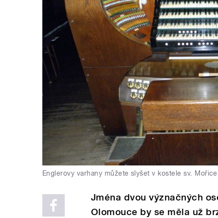
Englerovy varhany můžete slyšet v kostele sv. Mořice
Jména dvou význačných oso
Olomouce by se měla už brz