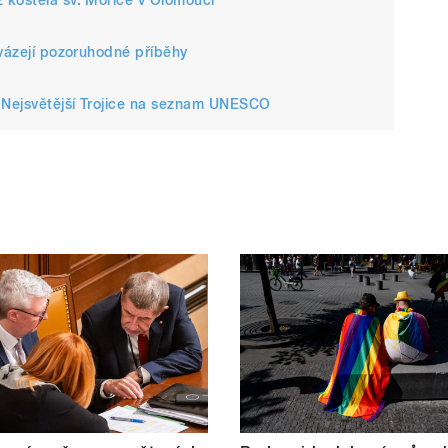
 kostela sv. Mořice v Olomouci
ovázejí pozoruhodné příběhy
u Nejsvětější Trojice na seznam UNESCO