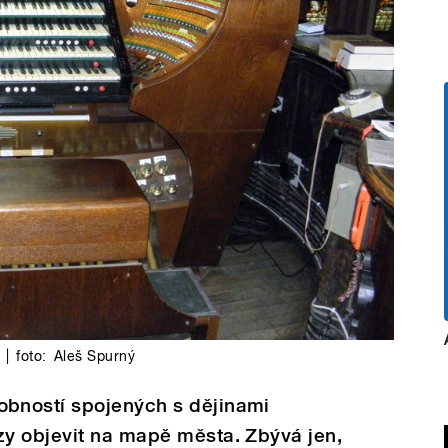
|
foto:
Aleš Spurný
bností spojených s dějinami
y objevit na mapě města. Zbývá jen,