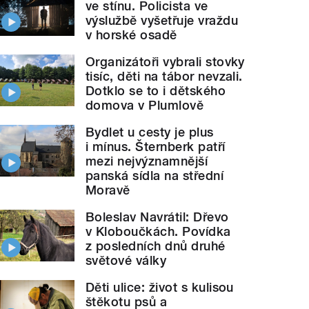
ve stínu. Policista ve
výslužbě vyšetřuje vraždu
v horské osadě
Organizátoři vybrali stovky
tisíc, děti na tábor nevzali.
Dotklo se to i dětského
domova v Plumlově
Bydlet u cesty je plus
i mínus. Šternberk patří
mezi nejvýznamnější
panská sídla na střední
Moravě
Boleslav Navrátil: Dřevo
 Renderovi, se zajímala redaktorka Blanka
Mazalová
v Kloboučkách. Povídka
z posledních dnů druhé
světové války
Děti ulice: život s kulisou
štěkotu psů a