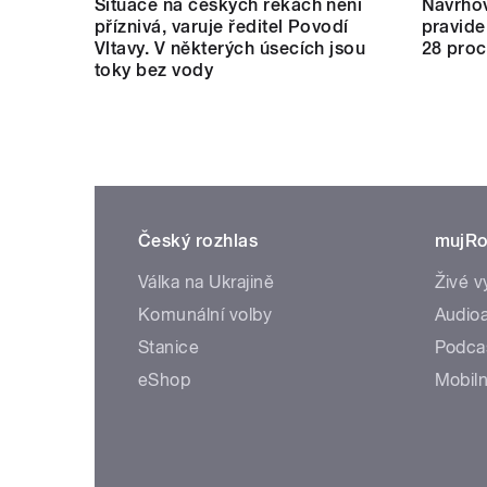
Situace na českých řekách není
Navrho
příznivá, varuje ředitel Povodí
pravide
Vltavy. V některých úsecích jsou
28 proc
toky bez vody
Český rozhlas
mujRo
Válka na Ukrajině
Živé v
Komunální volby
Audioa
Stanice
Podca
eShop
Mobiln