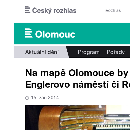
Přejít k hlavnímu obsahu
iRozhlas
Aktuální dění
Program
Pořady
Na mapě Olomouce by m
Englerovo náměstí či 
15. září 2014