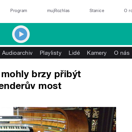
Program
mujRozhlas
Stanice
O r
Audioarchiv
Playlisty
Lidé
Kamery
O nás
ohly brzy přibýt
Renderův most