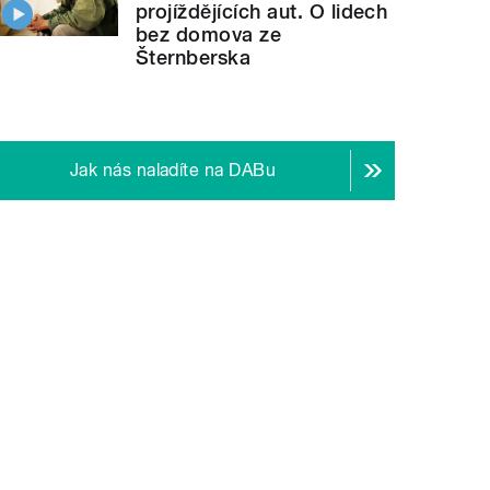
projíždějících aut. O lidech
bez domova ze
Šternberska
Jak nás naladíte na DABu