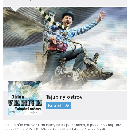
Tajuplný ostrov
Koupit
Lincolnův ostrov nikdo nikdy na mapě nenašel, a přece ho znají lidé
na celém světě. Už déle než sto třicet let na něm prožívají