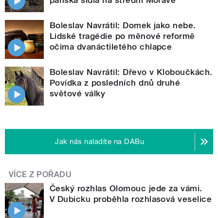
panská sídla na střední Moravě
Boleslav Navrátil: Domek jako nebe.
Lidské tragédie po měnové reformě
očima dvanáctiletého chlapce
Boleslav Navrátil: Dřevo v Kloboučkách.
Povídka z posledních dnů druhé
světové války
Jak nás naladíte na DABu
VÍCE Z POŘADU
Český rozhlas Olomouc jede za vámi.
V Dubicku proběhla rozhlasová veselice