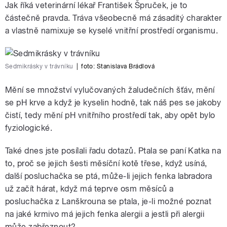
Jak říká veterinární lékař František Špruček, je to
částečně pravda. Tráva všeobecně má zásaditý charakter
a vlastně namixuje se kyselé vnitřní prostředí organismu.
Sedmikrásky v trávníku
|
foto: Stanislava Brádlová
Mění se množství vylučovaných žaludečních šťáv, mění
se pH krve a když je kyselin hodně, tak náš pes se jakoby
čistí, tedy mění pH vnitřního prostředí tak, aby opět bylo
fyziologické.
Také dnes jste posílali řadu dotazů. Ptala se paní Katka na
to, proč se jejich šesti měsíční kotě třese, když usíná,
další posluchačka se ptá, může-li jejich fenka labradora
už začít hárat, když má teprve osm měsíců a
posluchačka z Lanškrouna se ptala, je-li možné poznat
na jaké krmivo má jejich fenka alergii a jestli při alergii
může zabřeznout?