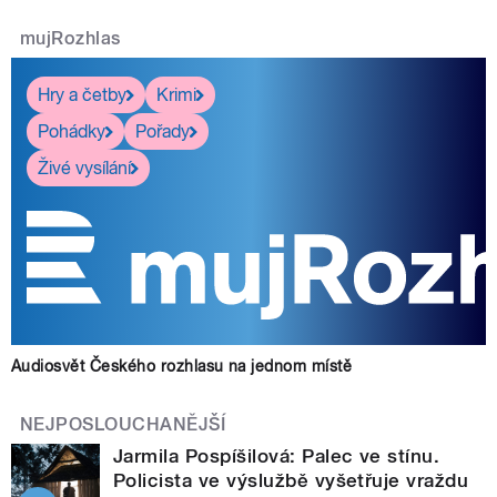
mujRozhlas
Hry a četby
Krimi
Pohádky
Pořady
Živé vysílání
Audiosvět Českého rozhlasu na jednom místě
NEJPOSLOUCHANĚJŠÍ
Jarmila Pospíšilová: Palec ve stínu.
Policista ve výslužbě vyšetřuje vraždu