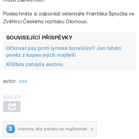
Poslechněte si odpovědi veterináře Františka Špručka ve
Zvěřinci Českého rozhlasu Olomouc.
SOUVISEJÍCÍ PŘÍSPĚVKY
Očkovat psy proti lymské borelióze? Jen tahání
peněz z kapes jejich majitelů
Klíšťata zahájila sezónu
autor:
zos
Všechny díly pořadu na mujRozhlas