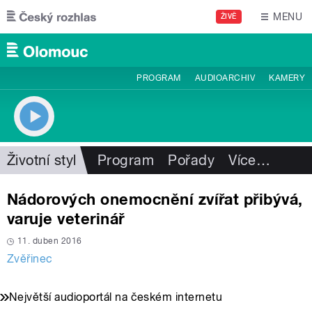
Přejít k hlavnímu obsahu
MENU
ŽIVĚ
PROGRAM
AUDIOARCHIV
KAMERY
Životní styl
Program
Pořady
Více
…
Nádorových onemocnění zvířat přibývá,
varuje veterinář
11. duben 2016
Zvěřinec
Největší audioportál na českém internetu