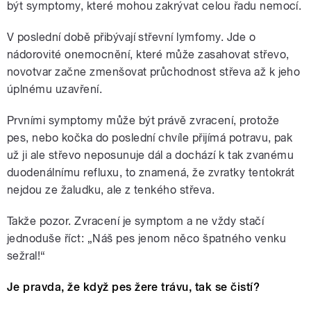
být symptomy, které mohou zakrývat celou řadu nemocí.
V poslední době přibývají střevní lymfomy. Jde o
nádorovité onemocnění, které může zasahovat střevo,
novotvar začne zmenšovat průchodnost střeva až k jeho
úplnému uzavření.
Prvními symptomy může být právě zvracení, protože
pes, nebo kočka do poslední chvíle přijímá potravu, pak
už ji ale střevo neposunuje dál a dochází k tak zvanému
duodenálnímu refluxu, to znamená, že zvratky tentokrát
nejdou ze žaludku, ale z tenkého střeva.
Takže pozor. Zvracení je symptom a ne vždy stačí
jednoduše říct: „Náš pes jenom něco špatného venku
sežral!“
Je pravda, že když pes žere trávu, tak se čistí?