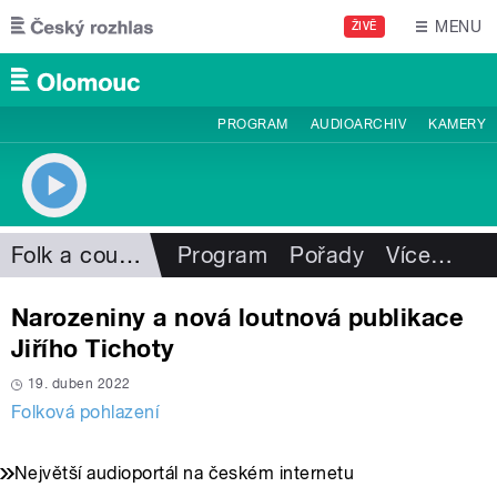
Přejít k hlavnímu obsahu
MENU
ŽIVĚ
PROGRAM
AUDIOARCHIV
KAMERY
Folk a country
Program
Pořady
Více
…
Narozeniny a nová loutnová publikace
Jiřího Tichoty
19. duben 2022
Folková pohlazení
Největší audioportál na českém internetu