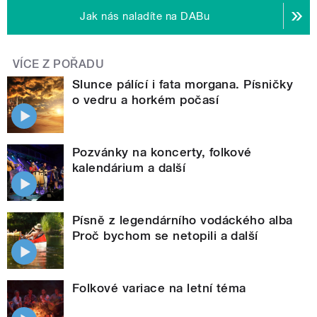
Jak nás naladíte na DABu
VÍCE Z POŘADU
Slunce pálící i fata morgana. Písničky
o vedru a horkém počasí
Pozvánky na koncerty, folkové
kalendárium a další
Písně z legendárního vodáckého alba
Proč bychom se netopili a další
Folkové variace na letní téma