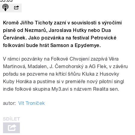
55:03
Kromě Jiřího Tichoty zazní v souvislosti s výročími
písně od Nezmarů, Jaroslava Hutky nebo Dua
Červánek. Jako pozvánka na festival Petrovické
folkování bude hrát Samson a Epydemye.
V rámci pozvánky na Folkové Chvojení zazpívá Věra
Martinová, Madalen, J. Černohorský a AG Flek, v závěru
pořadu se pozveme na křtící šňůru Kluka z Husovky
Kuby Horáka a pustíme si v premiéře nový pilotní singl
indie folkové skupina My3.avi s názvem Realita sen.
autor:
Vít Troníček