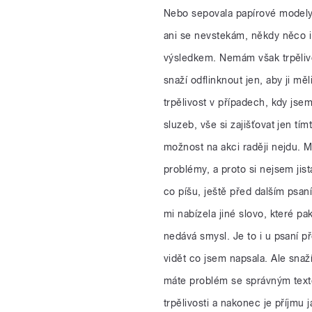
Nebo sepovala papírové modely
ani se nevstekám, někdy něco i
výsledkem. Nemám však trpělivost
snaží odflinknout jen, aby ji m
trpělivost v případech, kdy jse
sluzeb, vše si zajišťovat jen t
možnost na akci raději nejdu. M
problémy, a proto si nejsem jist
co píšu, ještě před dalším psan
mi nabízela jiné slovo, které p
nedává smysl. Je to i u psaní p
vidět co jsem napsala. Ale snaž
máte problém se správným text
trpělivosti a nakonec je příjmu 