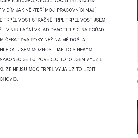
EČER P.JITUŠKO,A POSL.NOČ.LINKY.NEJSEM
 VIDÍM JAK NĚKTEŘÍ MOJI PRACOVNÍCI MAJÍ
E TRPĚLIVOST STRAŠNĚ TRPI. TRPĚLIVOST JSEM
IL VINKULAČNÍ VKLAD DVACET TISÍC NA POŘADI
EM ČEKAT DVA ROKY NEŽ NA MĚ DOŠLA
 HLEDÁL JSEM MOŽNOST JAK TO S NĚKÝM
V,NAKONEC SE TO POVEDLO.TOTO JSEM VYUŽIL
L ŽE NÉJSU MOC TRPĚLIVÝ.JÁ UŽ TO LÉČIT
CHOVIC.