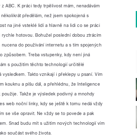
 z ABC. K práci tedy trpělivost mám, nenadávám
 několikrát předělám, než jsem spokojená s
 na jiné vsteklé lidí a hlavně na lidi co se práci
ěli rychle hotovou. Bohužel poslední dobou ztrácím
m nucena do používání internetu a s tím spojených
ímto způsobem. Treba vstupenky, kdy není jiná
ám s použitím těchto technologií určitělé
á vysledkem. Takto vznikají i překlepy u psaní. Vím
ím kouknu a píšu dál, a přehlédnu, že Inteligence
ak použije. Takže je výsledek podivný a mnohdy
řes web noční linky, kdy se ještě k tomu nedá vždy
ím se vše opravit. Ne vždy se to povede a pak
em. Snad budu mít s užitím nových technologií vím
jako součást svého života.