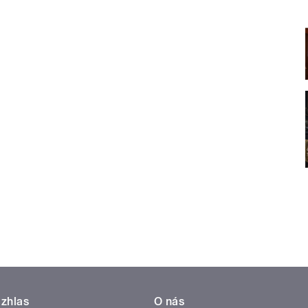
zhlas
O nás