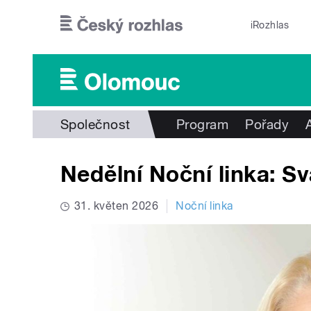
Přejít k hlavnímu obsahu
iRozhlas
Společnost
Program
Pořady
Nedělní Noční linka: Sv
31. květen 2026
Noční linka