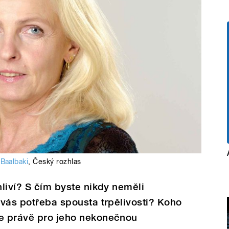
 Baalbaki
,
Český rozhlas
hliví? S čím byste nikdy neměli
e vás potřeba spousta trpělivosti? Koho
te právě pro jeho nekonečnou