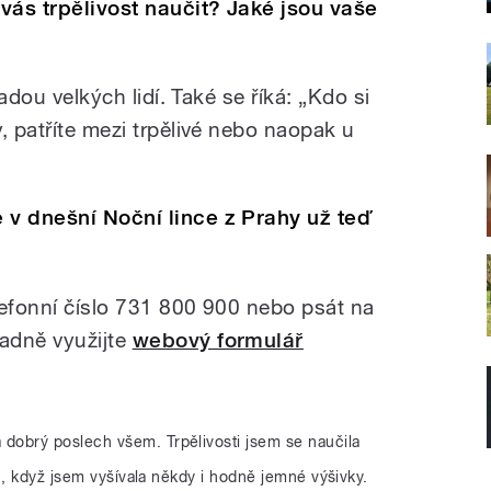
 vás trpělivost naučit? Jaké jsou vaše
sadou velkých lidí. Také se říká: „Kdo si
, patříte mezi trpělivé nebo naopak u
 v dnešní Noční lince z Prahy už teď
lefonní číslo 731 800 900 nebo psát na
padně využijte
webový formulář
 dobrý poslech všem. Trpělivosti jsem se naučila
h, když jsem vyšívala někdy i hodně jemné výšivky.