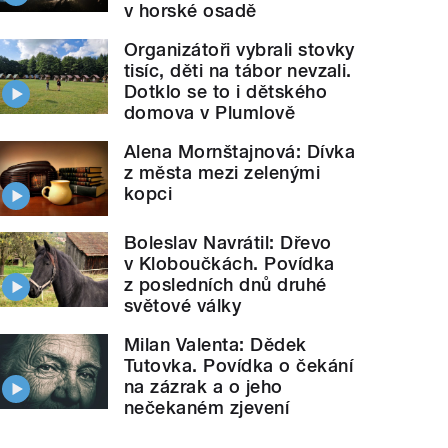
v horské osadě
Organizátoři vybrali stovky
tisíc, děti na tábor nevzali.
Dotklo se to i dětského
domova v Plumlově
Alena Mornštajnová: Dívka
z města mezi zelenými
kopci
Boleslav Navrátil: Dřevo
v Kloboučkách. Povídka
z posledních dnů druhé
světové války
Milan Valenta: Dědek
Tutovka. Povídka o čekání
na zázrak a o jeho
nečekaném zjevení