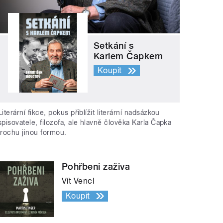
Setkání s
Karlem Čapkem
Koupit
Literární fikce, pokus přiblížit literární nadsázkou
spisovatele, filozofa, ale hlavně člověka Karla Čapka
trochu jinou formou.
Pohřbeni zaživa
Vít Vencl
Koupit