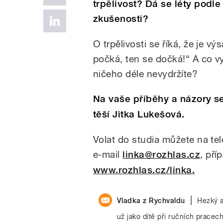
trpělivost? Dá se léty podle
zkušenosti?
O trpělivosti se říká, že je vý
počká, ten se dočká!“ A co vy
ničeho déle nevydržíte?
Na vaše příběhy a názory se
těší Jitka Lukešová.
Volat do studia můžete na te
e-mail
linka@rozhlas.cz
, pří
www.rozhlas.cz/linka.
|
Vladka z Rychvaldu
Hezký a
už jako dítě při ručních pracec