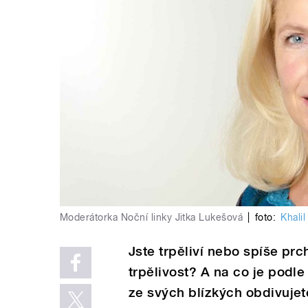
Moderátorka Noční linky Jitka Lukešová
|
foto:
Khalil
Jste trpěliví nebo spíše prc
trpělivost? A na co je podl
ze svých blízkých obdivuje