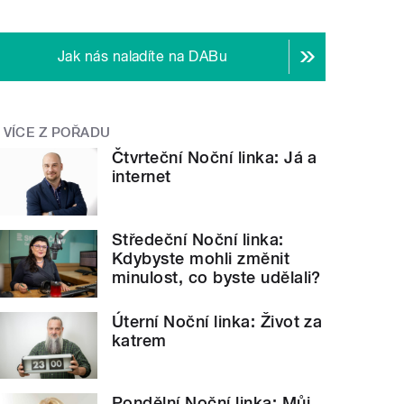
Jak nás naladíte na DABu
VÍCE Z POŘADU
Čtvrteční Noční linka: Já a
internet
Středeční Noční linka:
Kdybyste mohli změnit
minulost, co byste udělali?
Úterní Noční linka: Život za
katrem
Pondělní Noční linka: Můj