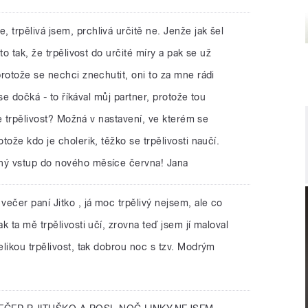
, trpělivá jsem, prchlivá určitě ne. Jenže jak šel
to tak, že trpělivost do určité míry a pak se už
rotože se nechci znechutit, oni to za mne rádi
 se dočká - to říkával můj partner, protože tou
je trpělivost? Možná v nastavení, ve kterém se
ože kdo je cholerik, těžko se trpělivosti naučí.
ný vstup do nového měsíce června! Jana
večer paní Jitko , já moc trpělivý nejsem, ale co
 ta mě trpělivosti učí, zrovna teď jsem jí maloval
likou trpělivost, tak dobrou noc s tzv. Modrým