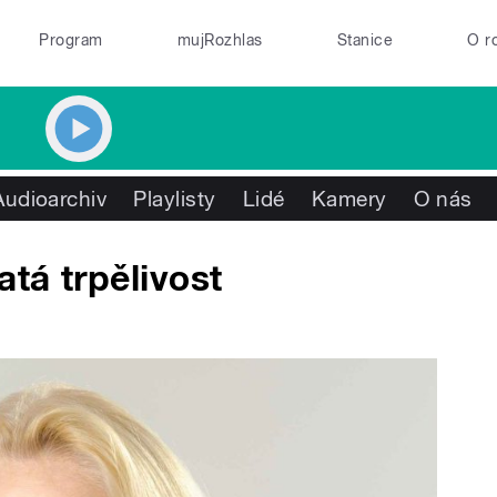
Program
mujRozhlas
Stanice
O r
Audioarchiv
Playlisty
Lidé
Kamery
O nás
atá trpělivost