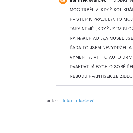
frantisek svaricek
DOBRÝ V
MOC TRPĚLIVÍ,KDYŽ KOLIKRÁT
PŘÍSTUP K PRÁCI,TAK TO MOJ
TAKY NEMĚL,KDYŽ JSEM SLOŽ
NA NÁKUP AUTA,A MUSÉL JS
ŘADA.TO JSEM NEVYDRŽÉL A
VYMĚNIT,A MÍT TO AUTO DŘÍ
DVAKRÁT.JÁ BYCH O SOBĚ ŘEK
NEBUDU.FRANTIŠEK ZE ŽIDLO
autor:
Jitka Lukešová