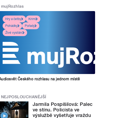
mujRozhlas
Hry a četby
Krimi
Pohádky
Pořady
Živé vysílání
Audiosvět Českého rozhlasu na jednom místě
NEJPOSLOUCHANĚJŠÍ
Jarmila Pospíšilová: Palec
ve stínu. Policista ve
výslužbě vyšetřuje vraždu