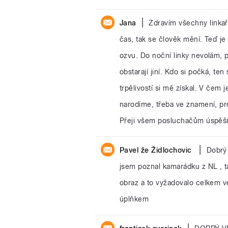
|
Jana
Zdravím všechny linkaře
čas, tak se člověk mění. Teď je 
ozvu. Do noční linky nevolám, p
obstarají jiní. Kdo si počká, ten
trpělivostí si mě získal. V čem 
narodíme, třeba ve znamení, prot
Přeji všem posluchačům úspěš
|
Pavel že Židlochovic
Dobrý 
jsem poznal kamarádku z NL , tak
obraz a to vyžadovalo celkem ve
úplňkem
|