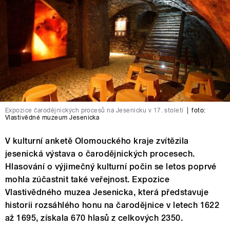
Expozice čarodějnických procesů na Jesenicku v 17. století
|
foto:
Vlastivědné muzeum Jesenicka
V kulturní anketě Olomouckého kraje zvítězila
jesenická výstava o čarodějnických procesech.
Hlasování o výjimečný kulturní počin se letos poprvé
mohla zúčastnit také veřejnost. Expozice
Vlastivědného muzea Jesenicka, která představuje
historii rozsáhlého honu na čarodějnice v letech 1622
až 1695, získala 670 hlasů z celkových 2350.