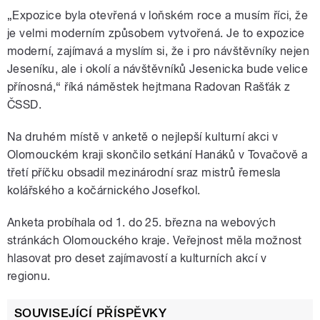
„Expozice byla otevřená v loňském roce a musím říci, že
je velmi moderním způsobem vytvořená. Je to expozice
moderní, zajímavá a myslím si, že i pro návštěvníky nejen
Jeseníku, ale i okolí a návštěvníků Jesenicka bude velice
přínosná,“ říká náměstek hejtmana Radovan Rašťák z
ČSSD.
Na druhém místě v anketě o nejlepší kulturní akci v
Olomouckém kraji skončilo setkání Hanáků v Tovačově a
třetí příčku obsadil mezinárodní sraz mistrů řemesla
kolářského a kočárnického Josefkol.
Anketa probíhala od 1. do 25. března na webových
stránkách Olomouckého kraje. Veřejnost měla možnost
hlasovat pro deset zajímavostí a kulturních akcí v
regionu.
SOUVISEJÍCÍ PŘÍSPĚVKY