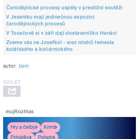
Čarodějnické procesy uspěly v prestižní soutěži
V Jeseníku mají jedinečnou expozici
čarodějnických procesů
V Tovačově si v září dají dostaveníčko Hanáci
Zveme vás na Josefkol - sraz mistrů řemesla
kolářského a kočárnického
autor:
bam
mujRozhlas
Hry a četby
Krimi
Pohádky
Pořady