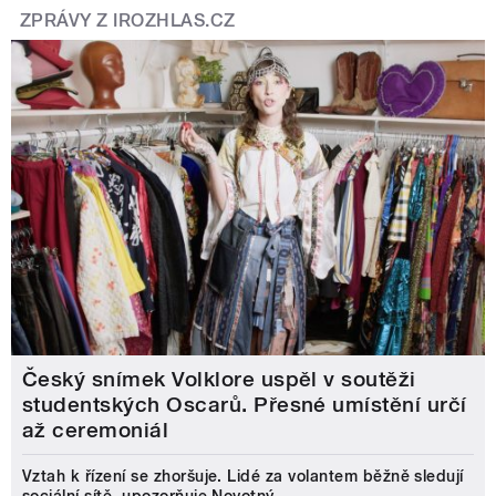
ZPRÁVY Z IROZHLAS.CZ
Český snímek Volklore uspěl v soutěži
studentských Oscarů. Přesné umístění určí
až ceremoniál
Vztah k řízení se zhoršuje. Lidé za volantem běžně sledují