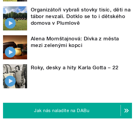
Organizátoři vybrali stovky tisíc, děti na
tábor nevzali. Dotklo se to i dětského
domova v Plumlově
Alena Mornštajnová: Dívka z města
mezi zelenými kopci
Roky, desky a hity Karla Gotta – 22
Jak nás naladíte na DABu