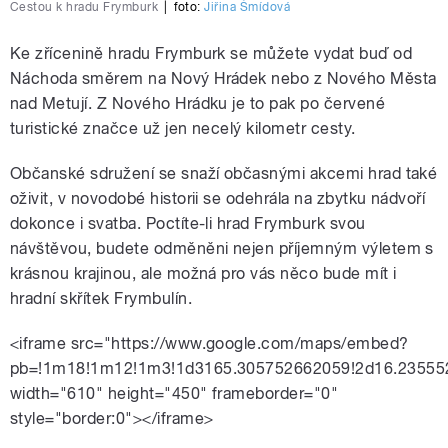
Cestou k hradu Frymburk
|
foto:
Jiřina Šmídová
Ke zřícenině hradu Frymburk se můžete vydat buď od
Náchoda směrem na Nový Hrádek nebo z Nového Města
nad Metují. Z Nového Hrádku je to pak po červené
turistické značce už jen necelý kilometr cesty.
Občanské sdružení se snaží občasnými akcemi hrad také
oživit, v novodobé historii se odehrála na zbytku nádvoří
dokonce i svatba. Poctíte-li hrad Frymburk svou
návštěvou, budete odměněni nejen příjemným výletem s
krásnou krajinou, ale možná pro vás něco bude mít i
hradní skřítek Frymbulín.
<iframe src="https://www.google.com/maps/embed?
pb=!1m18!1m12!1m3!1d3165.305752662059!2d16.23555
width="610" height="450" frameborder="0"
style="border:0"></iframe>