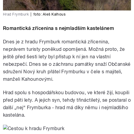
Hrad Frymburk
|
foto:
Aleš Kalhous
Romantická zřícenina s nejmladším kastelánem
Dnes je z hradu Frymburk romantická zřícenina,
neprávem turisty poněkud opomíjená. Možná proto, že
ještě před šesti lety byl přístup k ní jen na vlastní
nebezpečí. Dnes se o záchranu památky snaží Občanské
sdružení Nový kruh přátel Frymburku v čele s majiteli,
manželi Kahounovými.
Hrad spolu s hospodářskou budovou, ve které žijí, koupili
před pěti lety. A jejich syn, tehdy třináctiletý, se postaral o
další „nej“ Frymburka - hrad má díky němu i nejmladšího
kastelána.