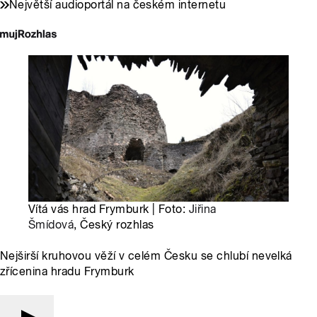
Největší audioportál na českém internetu
Vítá vás hrad Frymburk | Foto:
Jiřina
Šmídová
, Český rozhlas
Nejširší kruhovou věží v celém Česku se chlubí nevelká
zřícenina hradu Frymburk