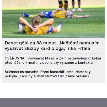
Deset gólů za 68 minut. ,Naštěstí nemusím
využívat služby kardiologa,‘ říká Frťala
OVĚŘOVNA: ‚Srovnávat Měsíc a Zemi je zavádějící.‘ Lékař
přednášel o klimatu, video je prý vytržené z kontextu
Stížností na stavební řízení kanceláři ombudsmanky
přibývá. ‚Lidé by si měli stěžovat víc,‘ míní právníci