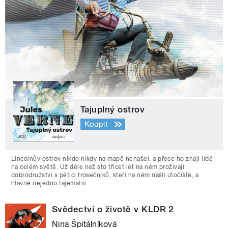
Tajuplný ostrov
Koupit
Lincolnův ostrov nikdo nikdy na mapě nenašel, a přece ho znají lidé
na celém světě. Už déle než sto třicet let na něm prožívají
dobrodružství s pěticí trosečníků, kteří na něm našli útočiště, a
hlavně nejedno tajemství.
Svědectví o životě v KLDR 2
Nina Špitálníková