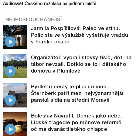
Audiosvět Českého rozhlasu na jednom místě
NEJPOSLOUCHANĚJŠÍ
Jarmila Pospíšilová: Palec ve stínu.
Policista ve výslužbě vyšetřuje vraždu
v horské osadě
Organizátoři vybrali stovky tisíc, děti na
tábor nevzali. Dotklo se to i dětského
domova v Plumlově
Bydlet u cesty je plus i mínus.
Šternberk patří mezi nejvýznamnější
panská sídla na střední Moravě
Boleslav Navrátil: Domek jako nebe.
Lidské tragédie po měnové reformě
očima dvanáctiletého chlapce