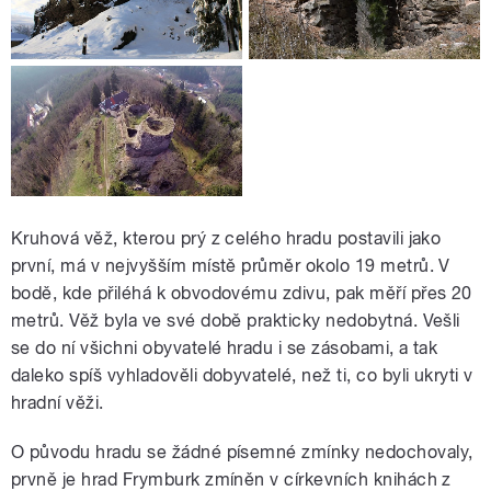
Kruhová věž, kterou prý z celého hradu postavili jako
první, má v nejvyšším místě průměr okolo 19 metrů. V
bodě, kde přiléhá k obvodovému zdivu, pak měří přes 20
metrů. Věž byla ve své době prakticky nedobytná. Vešli
se do ní všichni obyvatelé hradu i se zásobami, a tak
daleko spíš vyhladověli dobyvatelé, než ti, co byli ukryti v
hradní věži.
O původu hradu se žádné písemné zmínky nedochovaly,
prvně je hrad Frymburk zmíněn v církevních knihách z