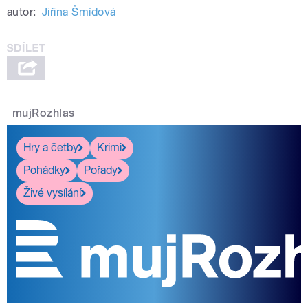
autor:
Jiřina Šmídová
mujRozhlas
Hry a četby
Krimi
Pohádky
Pořady
Živé vysílání