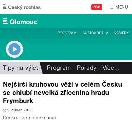
Přejít k hlavnímu obsahu
MENU
ŽIVĚ
PROGRAM
AUDIOARCHIV
KAMERY
Tipy na výlet
Program
Pořady
Více
…
Nejširší kruhovou věží v celém Česku
se chlubí nevelká zřícenina hradu
Frymburk
9. duben 2015
Česko – země neznámá