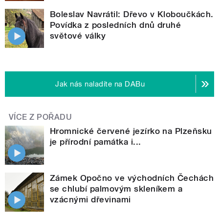
Boleslav Navrátil: Dřevo v Kloboučkách.
Povídka z posledních dnů druhé
světové války
Jak nás naladíte na DABu
VÍCE Z POŘADU
Hromnické červené jezírko na Plzeňsku
je přírodní památka i...
Zámek Opočno ve východních Čechách
se chlubí palmovým skleníkem a
vzácnými dřevinami