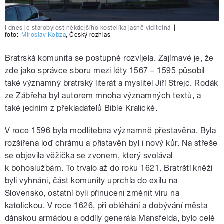
I dnes je starobylost někdejšího kostelíka jasně viditelná
|
foto:
Miroslav Kobza
,
Český rozhlas
Bratrská komunita se postupně rozvíjela. Zajímavé je, že
zde jako správce sboru mezi léty 1567 – 1595 působil
také významný bratrský literát a myslitel Jiří Strejc. Rodák
ze Zábřeha byl autorem mnoha významných textů, a
také jedním z překladatelů Bible Kralické.
V roce 1596 byla modlitebna významně přestavěna. Byla
rozšířena loď chrámu a přistavěn byl i nový kůr. Na střeše
se objevila věžička se zvonem, který svolával
k bohoslužbám. To trvalo až do roku 1621. Bratrští kněží
byli vyhnáni, část komunity uprchla do exilu na
Slovensko, ostatní byli přinuceni změnit víru na
katolickou. V roce 1626, při obléhání a dobývání města
dánskou armádou a oddíly generála Mansfelda, bylo celé