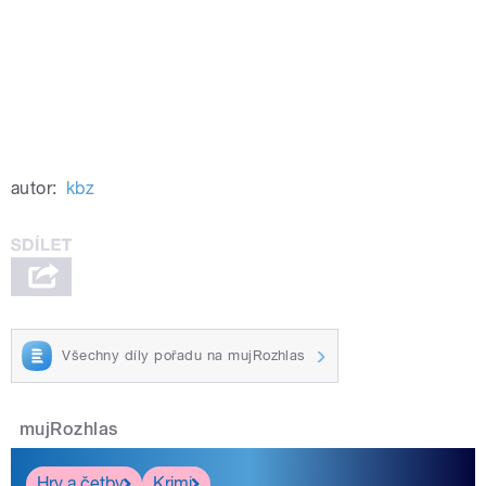
autor:
kbz
Všechny díly pořadu na mujRozhlas
mujRozhlas
Hry a četby
Krimi