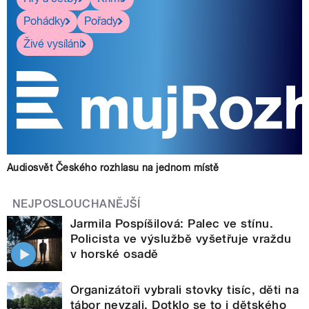
Pohádky
Pořady
Živé vysílání
Audiosvět Českého rozhlasu na jednom místě
NEJPOSLOUCHANĚJŠÍ
Jarmila Pospíšilová: Palec ve stínu.
Policista ve výslužbě vyšetřuje vraždu
v horské osadě
Organizátoři vybrali stovky tisíc, děti na
tábor nevzali. Dotklo se to i dětského