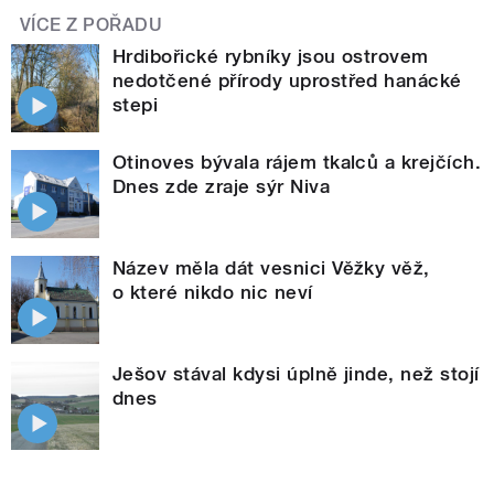
VÍCE Z POŘADU
Hrdibořické rybníky jsou ostrovem
nedotčené přírody uprostřed hanácké
stepi
Otinoves bývala rájem tkalců a krejčích.
Dnes zde zraje sýr Niva
Název měla dát vesnici Věžky věž,
o které nikdo nic neví
Ješov stával kdysi úplně jinde, než stojí
dnes