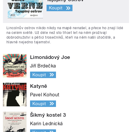
Koupit
Lincolnův ostrov nikdo nikdy na mapě nenašel, a přece ho znají lidé
na celém světě. Už déle než sto třicet let na něm prožívají
dobrodružství s pěticí trosečníků, kteří na něm našli útočiště, a
hlavně nejedno tajemství.
Limonádový Joe
Jiří Brdečka
Koupit
Katyně
Pavel Kohout
Koupit
Šikmý kostel 3
Karin Lednická