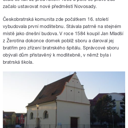
začalo ustavovat nové předměstí Novosady.
Českobratrská komunita zde počátkem 16. století
vybudovala první modlitebnu. Stávala patrně na stejném
místě jako dnešní budova. V roce 1584 koupil Jan Mladší
z Žerotína dokonce domek poblíž sboru a daroval jej
bratřím pro zřízení bratrského špitálu. Správcové sboru
obývali dům přistavěný k modlitebně, v němž byla i
bratrská škola.