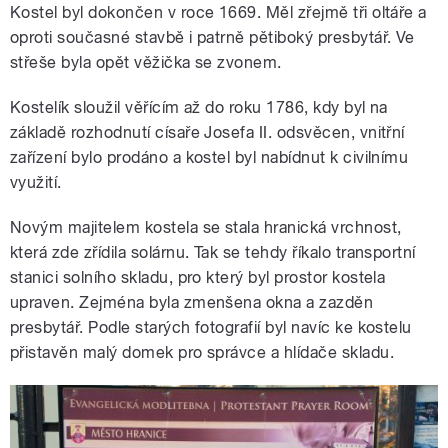
Kostel byl dokončen v roce 1669. Měl zřejmě tři oltáře a
oproti současné stavbě i patrně pětiboký presbytář. Ve
střeše byla opět věžička se zvonem.
Kostelík sloužil věřícím až do roku 1786, kdy byl na
základě rozhodnutí císaře Josefa II. odsvěcen, vnitřní
zařízení bylo prodáno a kostel byl nabídnut k civilnímu
využití.
Novým majitelem kostela se stala hranická vrchnost,
která zde zřídila solárnu. Tak se tehdy říkalo transportní
stanici solního skladu, pro který byl prostor kostela
upraven. Zejména byla zmenšena okna a zazděn
presbytář. Podle starých fotografií byl navíc ke kostelu
přistavěn malý domek pro správce a hlídače skladu.