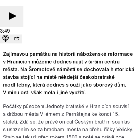
3:49
Zajímavou památku na historii náboženské reformace
v Hranicích můžeme dodnes najít v širším centru
města. Na Šromotově náměstí se dochovala historická
stavba stojící na místě někdejší českobratrské
modlitebny, která dodnes slouží jako sborový dům.
V minulosti však měla i jiné využití.
Počátky působení Jednoty bratrské v Hranicích souvisí
s držbou města Vilémem z Pernštejna ke konci 15.
století. Zdá se, že právě on dal Českým bratřím souhlas
s usazením se za hradbami města na břehu říčky Veličky.
Stalo se tak už před rokem 1500 a poté se právě zde