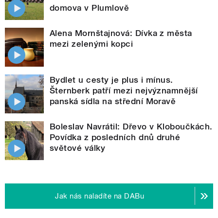
domova v Plumlově
Alena Mornštajnová: Dívka z města
mezi zelenými kopci
Bydlet u cesty je plus i mínus.
Šternberk patří mezi nejvýznamnější
panská sídla na střední Moravě
Boleslav Navrátil: Dřevo v Kloboučkách.
Povídka z posledních dnů druhé
světové války
Jak nás naladíte na DABu