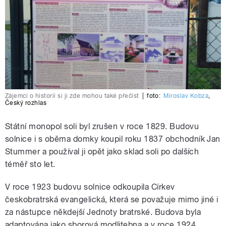
Zájemci o historii si ji zde mohou také přečíst
|
foto:
Miroslav Kobza
,
Český rozhlas
Státní monopol soli byl zrušen v roce 1829. Budovu
solnice i s oběma domky koupil roku 1837 obchodník Jan
Stummer a používal ji opět jako sklad soli po dalších
téměř sto let.
V roce 1923 budovu solnice odkoupila Církev
českobratrská evangelická, která se považuje mimo jiné i
za nástupce někdejší Jednoty bratrské. Budova byla
adaptována jako sborová modlitebna a v roce 1924