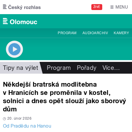
Přejít k hlavnímu obsahu
MENU
ŽIVĚ
PROGRAM
AUDIOARCHIV
KAMERY
Tipy na výlet
Program
Pořady
Více
…
Někdejší bratrská modlitebna
v Hranicích se proměnila v kostel,
solnici a dnes opět slouží jako sborový
dům
20. únor 2026
Od Pradědu na Hanou