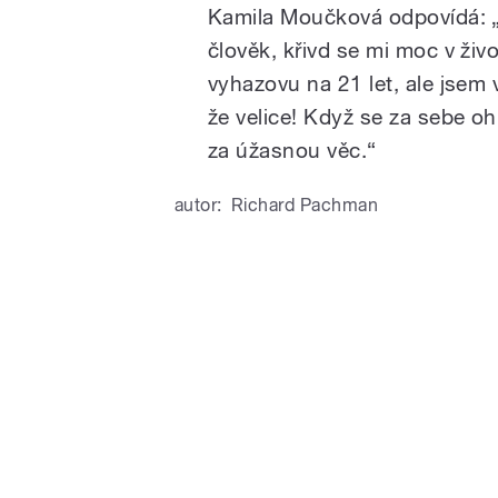
Kamila Moučková odpovídá: „
člověk, křivd se mi moc v ži
vyhazovu na 21 let, ale jsem v
že velice! Když se za sebe o
za úžasnou věc.“
autor:
Richard Pachman