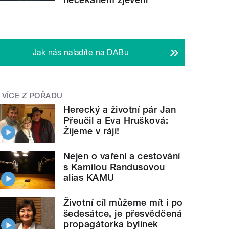
Jak nás naladíte na DABu
VÍCE Z POŘADU
Herecký a životní pár Jan
Přeučil a Eva Hrušková:
Žijeme v ráji!
Nejen o vaření a cestování
s Kamilou Randusovou
alias KAMU
Životní cíl můžeme mít i po
šedesátce, je přesvědčená
propagátorka bylinek