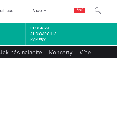
ozhlase
Více
ŽIVĚ
PROGRAM
AUDIOARCHIV
KAMERY
Jak nás naladíte
Koncerty
Více
…