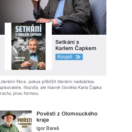
Setkání s
Karlem Čapkem
Koupit
Literární fikce, pokus přiblížit literární nadsázkou
spisovatele, filozofa, ale hlavně člověka Karla Čapka
trochu jinou formou.
Pověsti z Olomouckého
kraje
Igor Bareš