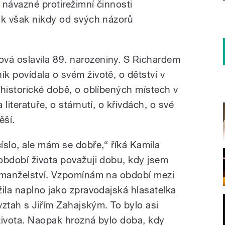
 návazné protirežimní činnosti
ak však nikdy od svých názorů
á oslavila 89. narozeniny. S Richardem
k povídala o svém životě, o dětství v
 historické době, o oblíbených místech v
literatuře, o stárnutí, o křivdách, o své
ěší.
íslo, ale mám se dobře,“ říká Kamila
období života považuji dobu, kdy jsem
é manželství. Vzpomínám na období mezi
ila naplno jako zpravodajská hlasatelka
 vztah s Jiřím Zahajským. To bylo asi
života. Naopak hrozná bylo doba, kdy