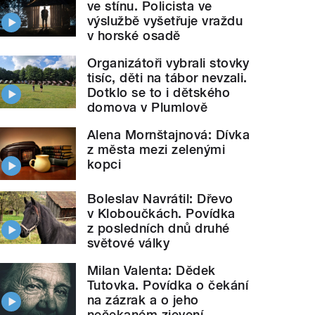
ve stínu. Policista ve
výslužbě vyšetřuje vraždu
v horské osadě
Organizátoři vybrali stovky
tisíc, děti na tábor nevzali.
Dotklo se to i dětského
domova v Plumlově
Alena Mornštajnová: Dívka
z města mezi zelenými
kopci
Boleslav Navrátil: Dřevo
v Kloboučkách. Povídka
z posledních dnů druhé
světové války
Milan Valenta: Dědek
Tutovka. Povídka o čekání
na zázrak a o jeho
nečekaném zjevení