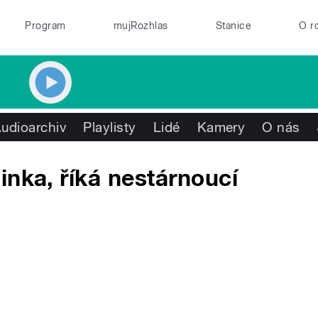
Program
mujRozhlas
Stanice
O r
udioarchiv
Playlisty
Lidé
Kamery
O nás
inka, říká nestárnoucí