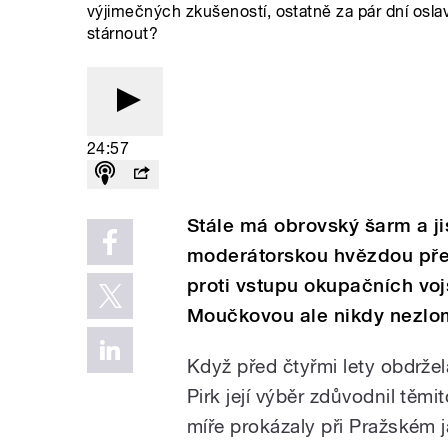
výjimečných zkušeností, ostatně za pár dní oslaví
stárnout?
24:57
Stále má obrovský šarm a jis
moderátorskou hvězdou před
proti vstupu okupačních vojs
Moučkovou ale nikdy nezlom
Když před čtyřmi lety obdrže
Pirk její výběr zdůvodnil těmit
míře prokázaly při Pražském 