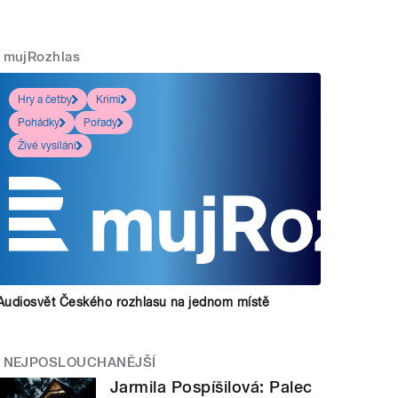
mujRozhlas
Hry a četby
Krimi
Pohádky
Pořady
Živé vysílání
Audiosvět Českého rozhlasu na jednom místě
NEJPOSLOUCHANĚJŠÍ
Jarmila Pospíšilová: Palec