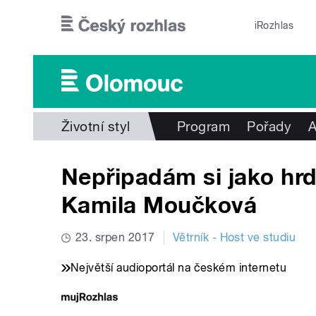
Přejít k hlavnímu obsahu
iRozhlas
Životní styl
Program
Pořady
A
Nepřipadám si jako hrd
Kamila Moučková
23. srpen 2017
Větrník - Host ve studiu
Největší audioportál na českém internetu