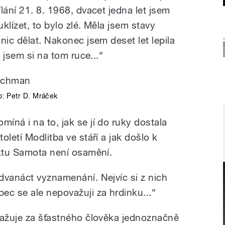
lání 21. 8. 1968, dvacet jedna let jsem
klízet, to bylo zlé. Měla jsem stavy
nic dělat. Nakonec jsem deset let lepila
a jsem si na tom ruce...“
o: Petr D. Mráček
ná i na to, jak se jí do ruky dostala
oletí Modlitba ve stáří a jak došlo k
ektu Samota není osamění.
dvanáct vyznamenání. Nejvíc si z nich
ec se ale nepovažuji za hrdinku...“
važuje za šťastného člověka jednoznačně