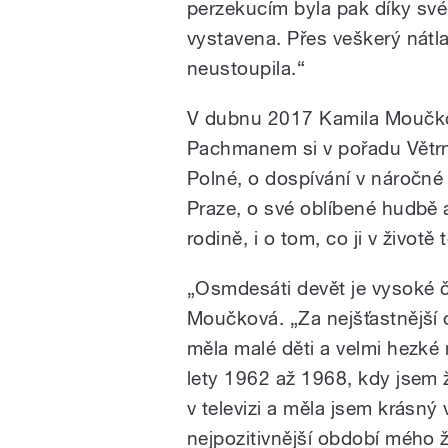
perzekucím byla pak díky své
vystavena. Přes veškerý nátl
neustoupila.“
V dubnu 2017 Kamila Moučkov
Pachmanem si v pořadu Větrní
Polné, o dospívání v náročné
Praze, o své oblíbené hudbě a 
rodině, i o tom, co ji v životě t
„Osmdesáti devět je vysoké č
Moučková. „Za nejšťastnější 
měla malé děti a velmi hezk
lety 1962 až 1968, kdy jsem ž
v televizi a měla jsem krásný
nejpozitivnější období mého 