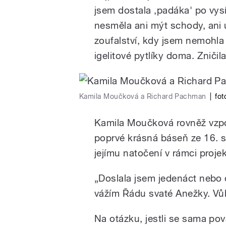
jsem dostala ,padáka' po vysí
nesměla ani mýt schody, ani u
zoufalství, kdy jsem nemohla 
igelitové pytlíky doma. Zničil
Kamila Moučková a Richard Pachman
|
fot
Kamila Moučková rovněž vzpomí
poprvé krásná báseň ze 16. st
jejímu natočení v rámci proj
„Doslala jsem jedenáct nebo 
vážím Řádu svaté Anežky. Vůb
Na otázku, jestli se sama po