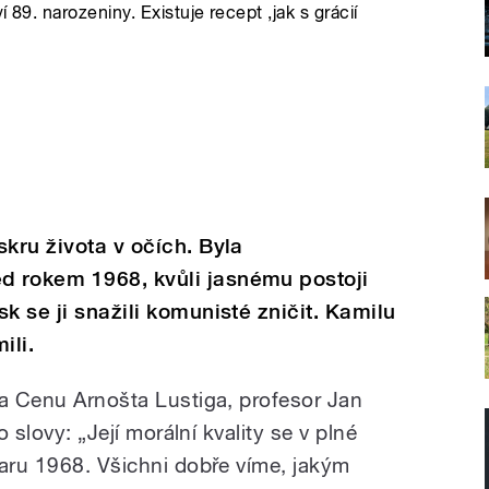
 89. narozeniny. Existuje recept ,jak s grácií
kru života v očích. Byla
 rokem 1968, kvůli jasnému postoji
k se ji snažili komunisté zničit. Kamilu
ili.
la Cenu Arnošta Lustiga, profesor Jan
o slovy: „Její morální kvality se v plné
jaru 1968. Všichni dobře víme, jakým