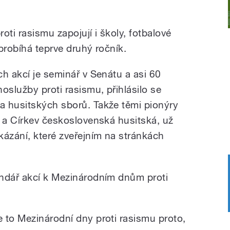
ti rasismu zapojují i školy, fotbalové
 probíhá teprve druhý ročník.
h akcí je seminář v Senátu a asi 60
oslužby proti rasismu, přihlásilo se
a husitských sborů. Takže těmi pionýry
v a Církev československá husitská, už
kázání, které zveřejním na stránkách
endář akcí k Mezinárodním dnům proti
 to Mezinárodní dny proti rasismu proto,