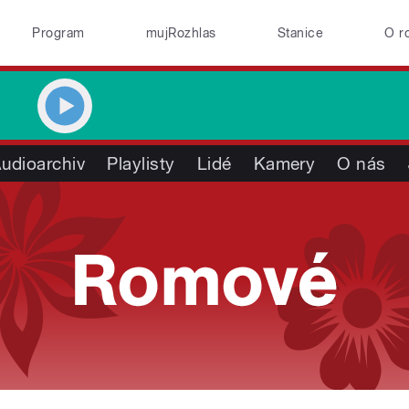
Program
mujRozhlas
Stanice
O r
udioarchiv
Playlisty
Lidé
Kamery
O nás