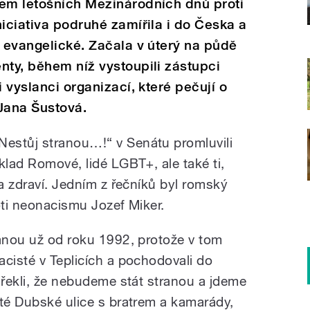
tem letošních Mezinárodních dnů proti
niciativa podruhé zamířila i do Česka a
i evangelické. Začala v úterý na půdě
nty, během níž vystoupili zástupci
i vyslanci organizací, které pečují o
Jana Šustová.
estůj stranou…!“ v Senátu promluvili
klad Romové, lidé LGBT+, ale také ti,
 a zdraví. Jedním z řečníků byl romský
oti neonacismu Jozef Miker.
ranou už od roku 1992, protože v tom
acisté v Teplicích a pochodovali do
 řekli, že nebudeme stát stranou a jdeme
 té Dubské ulice s bratrem a kamarády,