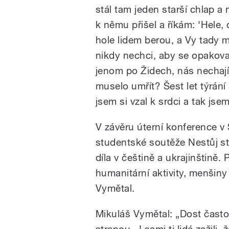
stál tam jeden starší chlap a
k němu přišel a říkám: ‘Hele,
hole lidem berou, a Vy tady m
nikdy nechci, aby se opakovala
jenom po Židech, nás nechají b
muselo umřít? Šest let týrání 
jsem si vzal k srdci a tak js
V závěru úterní konference v
studentské soutěže Nestůj stra
díla v češtině a ukrajinštině. 
humanitární aktivity, menšiny
Vymětal.
Mikuláš Vymětal: „Dost často 
stranou...! sami ti lidé zažili