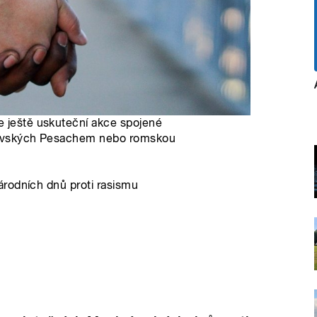
e ještě uskuteční akce spojené
idovských Pesachem nebo romskou
rodních dnů proti rasismu