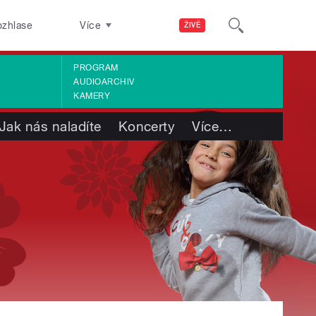
ozhlase
Více
ŽIVĚ
PROGRAM
AUDIOARCHIV
KAMERY
Jak nás naladíte
Koncerty
Více
…