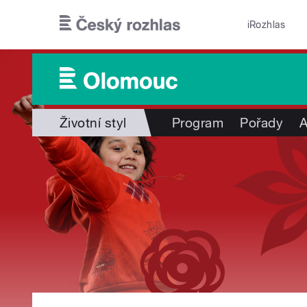
Přejít k hlavnímu obsahu
iRozhlas
Životní styl
Program
Pořady
A