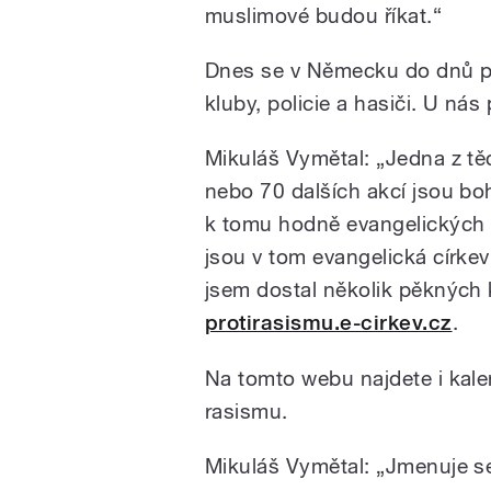
muslimové budou říkat.“
Dnes se v Německu do dnů pro
kluby, policie a hasiči. U nás
Mikuláš Vymětal: „Jedna z těc
nebo 70 dalších akcí jsou boh
k tomu hodně evangelických 
jsou v tom evangelická círke
jsem dostal několik pěkných 
protirasismu.e-cirkev.cz
.
Na tomto webu najdete i kal
rasismu.
Mikuláš Vymětal: „Jmenuje se