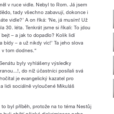
 měl v ruce vidle. Nebyl to Rom. Já jsem
 dědo, tady všechno zabavují, dokonce i
áte vidle?’ A on říká: ‘Ne, já musím! Už
 30. léta. Tenkrát jsme si říkali: To jdou
ejt – a jak to dopadlo? Kolik lidí
a bídy – a už nikdy víc!’ Ta jeho slova
em v tom dodnes.“
 Senátu byly vyhlášeny výsledky
nou...!, do níž účastníci posílali svá
Pročítal je evangelický kazatel pro
 a lidi sociálně vyloučené Mikuláš
to byl příběh, protože na to téma Nestůj
, že byli obětí nějaké diskriminace nebo