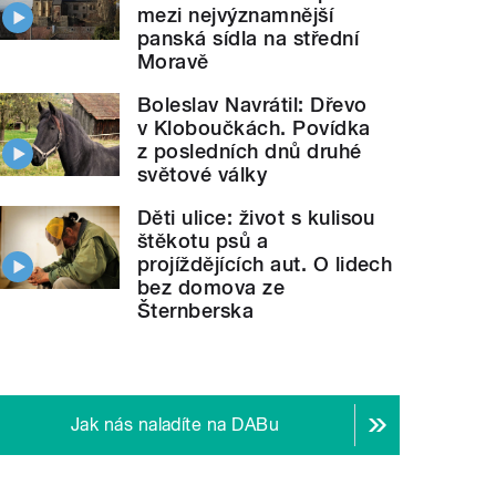
mezi nejvýznamnější
panská sídla na střední
Moravě
Boleslav Navrátil: Dřevo
v Kloboučkách. Povídka
z posledních dnů druhé
světové války
Děti ulice: život s kulisou
štěkotu psů a
projíždějících aut. O lidech
bez domova ze
Šternberska
Jak nás naladíte na DABu