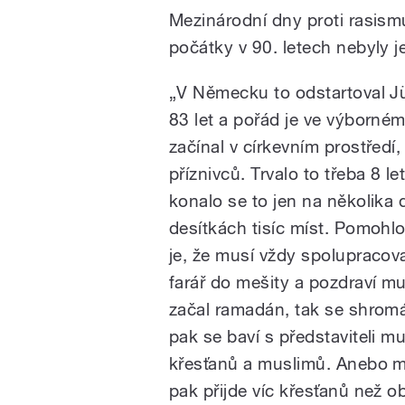
Mezinárodní dny proti rasism
počátky v 90. letech nebyly 
„V Německu to odstartoval Jür
83 let a pořád je ve výborném
začínal v církevním prostřed
příznivců. Trvalo to třeba 8 l
konalo se to jen na několika d
desítkách tisíc míst. Pomohlo
je, že musí vždy spolupracova
farář do mešity a pozdraví mus
začal ramadán, tak se shromáž
pak se baví s představiteli 
křesťanů a muslimů. Anebo m
pak přijde víc křesťanů než ob