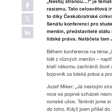
„Nestůj stranou…!“ je téma
rasismu. Tato celosvětová i
to díky Českobratrské církv
Senátu konferencí pro stude
menšin, představitelé státu 
lidská práva. Natáčela tam 
Během konference na téma „N
lidé z různých menšin – napří
kteří někomu zachránili život
bojovník za lidská práva a pr
Jozef Miker: „Já nestojím st
roce se poprvé scházeli neon
romské ulice. Tenkrát jsme si
do toho. Když jsem přišel do