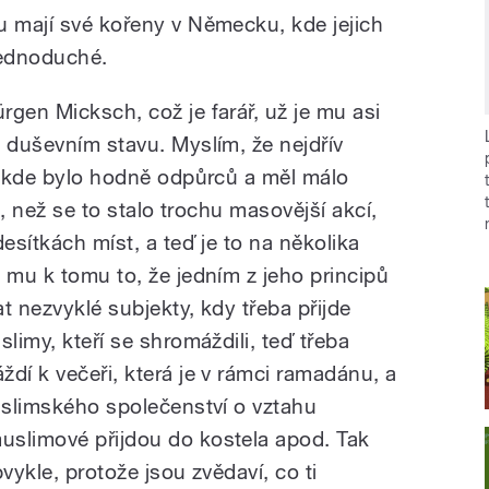
u mají své kořeny v Německu, kde jejich
jednoduché.
gen Micksch, což je farář, už je mu asi
 duševním stavu. Myslím, že nejdřív
í, kde bylo hodně odpůrců a měl málo
et, než se to stalo trochu masovější akcí,
esítkách míst, a teď je to na několika
 mu k tomu to, že jedním z jeho principů
t nezvyklé subjekty, kdy třeba přijde
limy, kteří se shromáždili, teď třeba
dí k večeři, která je v rámci ramadánu, a
muslimského společenství o vztahu
uslimové přijdou do kostela apod. Tak
vykle, protože jsou zvědaví, co ti