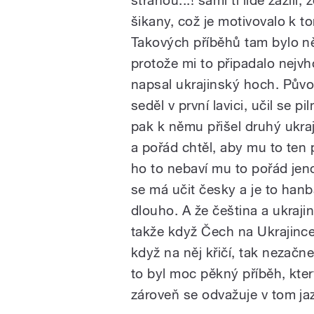
šikany, což je motivovalo k 
Takových příběhů tam bylo něk
protože mi to připadalo nejvh
napsal ukrajinský hoch. Původ
seděl v první lavici, učil se 
pak k němu přišel druhý ukraj
a pořád chtěl, aby mu to ten 
ho to nebaví mu to pořád jeno
se má učit česky a je to hanb
dlouho. A že čeština a ukraji
takže když Čech na Ukrajince
když na něj křičí, tak nezačn
to byl moc pěkný příběh, kter
zároveň se odvažuje v tom jaz