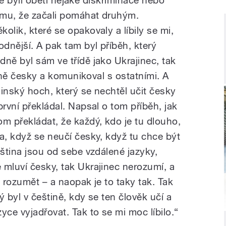
tomu, že začali pomáhat druhým.
olik, které se opakovaly a líbily se mi,
odnější. A pak tam byl příběh, který
ně byl sám ve třídě jako Ukrajinec, tak
pilně česky a komunikoval s ostatními. A
inský hoch, který se nechtěl učit česky
první překládal. Napsal o tom příběh, jak
m překládat, že každý, kdo je tu dlouho,
a, když se neučí česky, když tu chce být
nština jsou od sebe vzdálené jazyky,
 mluví česky, tak Ukrajinec nerozumí, a
e rozumět – a naopak je to taky tak. Tak
ý byl v češtině, kdy se ten člověk učí a
yce vyjadřovat. Tak to se mi moc líbilo.“