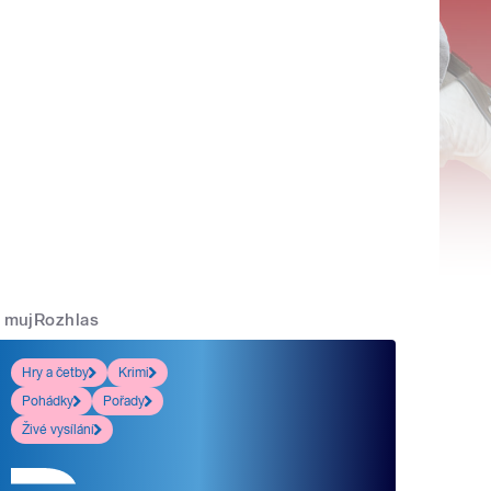
mujRozhlas
Hry a četby
Krimi
Pohádky
Pořady
Živé vysílání