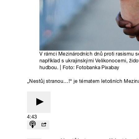
V rámci Mezinárodních dnů proti rasismu s
například s ukrajinskými Velikonocemi, ž
hudbou. | Foto: Fotobanka Pixabay
„Nestůj stranou…!“ je tématem letošních Meziná
4:43