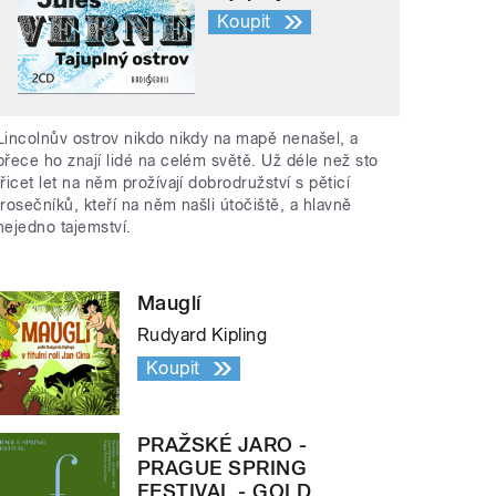
Koupit
Lincolnův ostrov nikdo nikdy na mapě nenašel, a
přece ho znají lidé na celém světě. Už déle než sto
třicet let na něm prožívají dobrodružství s pěticí
trosečníků, kteří na něm našli útočiště, a hlavně
nejedno tajemství.
Mauglí
Rudyard Kipling
Koupit
PRAŽSKÉ JARO -
PRAGUE SPRING
FESTIVAL - GOLD