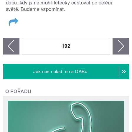
dobu, kdy jsme mohli letecky cestovat po celém
světě. Budeme vzpomínat.
STRÁNKY
192
n
zí
Jak nás naladíte na DABu
O POŘADU