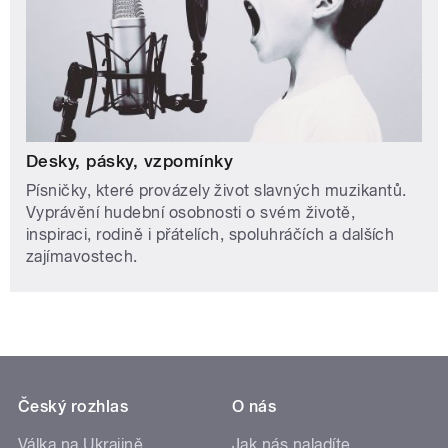
Desky, pásky, vzpomínky
Písničky, které provázely život slavných muzikantů.
Vyprávění hudební osobnosti o svém životě,
inspiraci, rodině i přátelích, spoluhráčích a dalších
zajímavostech.
Český rozhlas
O nás
Válka na Ukrajině
Jak nás naladíte