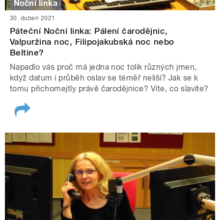
Noční linka
30. duben 2021
Páteční Noční linka: Pálení čarodějnic,
Valpuržina noc, Filipojakubská noc nebo
Beltine?
Napadlo vás proč má jedna noc tolik různých jmen,
když datum i průběh oslav se téměř neliší? Jak se k
tomu přichomejtly právě čarodějnice? Víte, co slavíte?