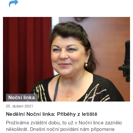
Noční linka
25. duben 2021
Nedělní Noční linka: Příběhy z letiště
Prožíváme zvláštní dobu, to už v Noční lince zaznělo
několikrát. Dnešní noční povídání nám připomene