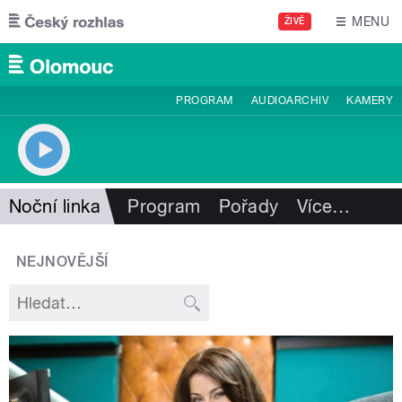
Přejít k hlavnímu obsahu
MENU
ŽIVĚ
PROGRAM
AUDIOARCHIV
KAMERY
Noční linka
Program
Pořady
Více
…
NEJNOVĚJŠÍ