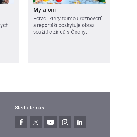
My a oni
Pořad, který formou rozhovorů
tých
a reportáží poskytuje obraz
soužití cizinců s Čechy.
Sledujte nás