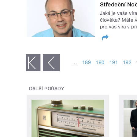
Středeční Noč
Jaká je vaše víra
člověka? Máte v
pro vás víra v p
STRÁNKY
…
189
190
191
192
« první
‹ předchozí
DALŠÍ POŘADY