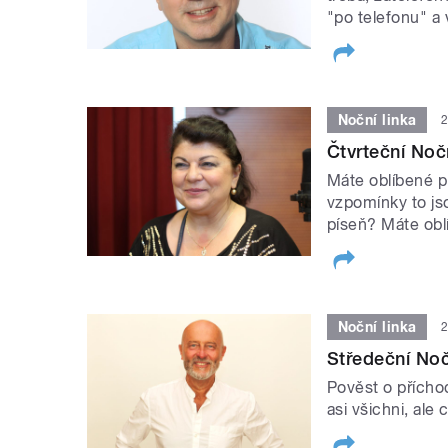
"po telefonu" a
Noční linka
2
Čtvrteční Noč
Máte oblíbené p
vzpomínky to jso
píseň? Máte obl
Noční linka
2
Středeční Noč
Pověst o přícho
asi všichni, ale