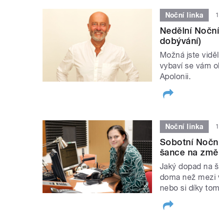
Noční linka
1
Nedělní Noční 
dobývání)
Možná jste viděl
vybaví se vám ok
Apolonii.
Noční linka
1
Sobotní Noční
šance na změ
Jaký dopad na šk
doma než mezi v
nebo si díky tom