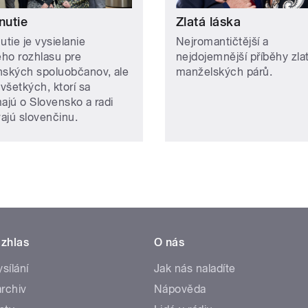
nutie
Zlatá láska
utie je vysielanie
Nejromantičtější a
ho rozhlasu pre
nejdojemnější příběhy zla
nských spoluobčanov, ale
manželských párů.
 všetkých, ktorí sa
majú o Slovensko a radi
ajú slovenčinu.
zhlas
O nás
ysílání
Jak nás naladíte
rchiv
Nápověda