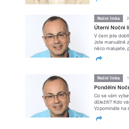
Noční linka
2
Úterní Noční l
V čem jste dobř
Jste manuálně z
něco malujete, p
Noční linka
1
Pondělní Noční
Co se vám vybav
důležití? Kdo v
Vzpomínáte na s