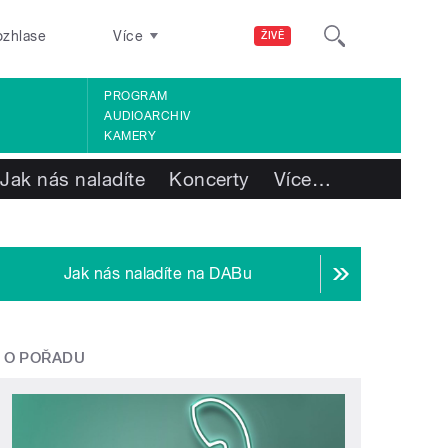
ozhlase
Více
ŽIVĚ
PROGRAM
AUDIOARCHIV
KAMERY
Jak nás naladíte
Koncerty
Více
…
Jak nás naladíte na DABu
O POŘADU