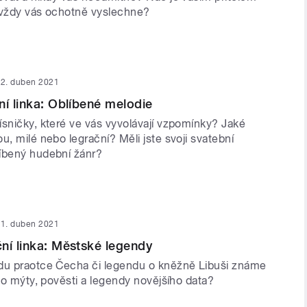
 vždy vás ochotně vyslechne?
2. duben 2021
ní linka: Oblíbené melodie
ísničky, které ve vás vyvolávají vzpomínky? Jaké
u, milé nebo legrační? Měli jste svoji svatební
íbený hudební žánr?
1. duben 2021
ní linka: Městské legendy
du praotce Čecha či legendu o kněžně Libuši známe
 co mýty, pověsti a legendy novějšího data?