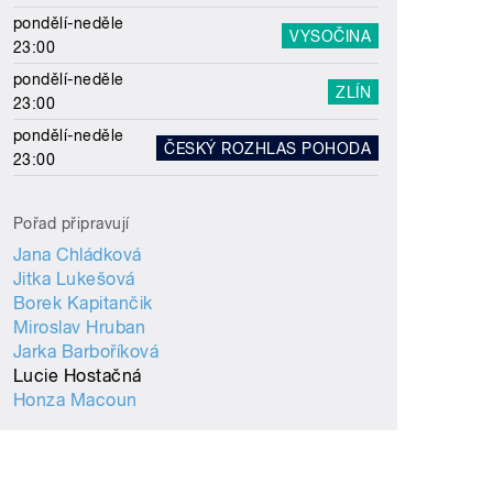
pondělí-neděle
VYSOČINA
23:00
pondělí-neděle
ZLÍN
23:00
pondělí-neděle
ČESKÝ ROZHLAS POHODA
23:00
Pořad připravují
Jana Chládková
Jitka Lukešová
Borek Kapitančik
Miroslav Hruban
Jarka Barboříková
Lucie Hostačná
Honza Macoun