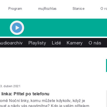
Program
mujRozhlas
Stanice
O r
Audioarchiv
Playlisty
Lidé
Kamery
O nás
3. duben 2021
linka: Přítel po telefonu
omě Noční linky, komu můžete kdykoliv, když je
novat a nikdy vás neodmítne? Kdo je vaším přítelem