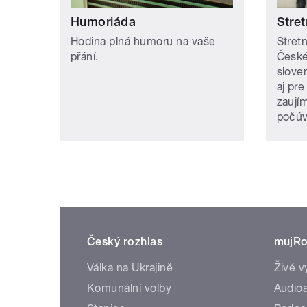
Humoriáda
Stret
Hodina plná humoru na vaše
Stretn
přání.
České
slove
aj pre
zaují
počúv
Český rozhlas
mujRo
Válka na Ukrajině
Živé v
Komunální volby
Audioa