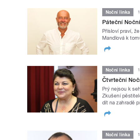
Noční linka
1
Páteční Noční
Přísloví praví,
Mandlová k tomu
Noční linka
1
Čtvrteční Noč
Prý nejsou k seh
Zkušení pěstite
dít na zahradě p
Noční linka
1