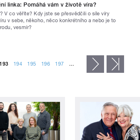
ní linka: Pomáhá vám v životě víra?
? V co věříte? Kdy jste se přesvědčili o síle víry
íru v sebe, někoho, něco konkrétního a nebo je to
řírodu, vesmír?
193
194
195
196
197
…
následující ›
posled