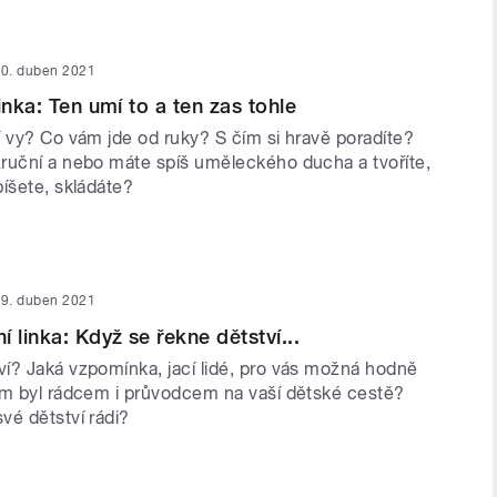
0. duben 2021
inka: Ten umí to a ten zas tohle
í vy? Co vám jde od ruky? S čím si hravě poradíte?
ruční a nebo máte spíš uměleckého ducha a tvoříte,
íšete, skládáte?
9. duben 2021
 linka: Když se řekne dětství...
í? Jaká vzpomínka, jací lidé, pro vás možná hodně
ám byl rádcem i průvodcem na vaší dětské cestě?
vé dětství rádi?