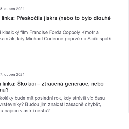
8. duben 2021
linka: Přeskočila jiskra (nebo to bylo dlouhé
i klasický film Francise Forda Coppoly Kmotr a
amžik, kdy Michael Corleone poprvé na Sicílii spatří
7. duben 2021
 linka: Školáci – ztracená generace, nebo
nu?
oláky bude mít poslední rok, kdy strávili víc času
rstevníky? Budou jim znalosti zásadně chybět,
u najdou vlastní cestu?