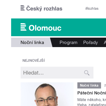
Přejít k hlavnímu obsahu
iRozhlas
Noční linka
Program
Pořady
NEJNOVĚJŠÍ
Noční linka
2
Páteční Noční 
Máte někoho, kr
třeba, zatelefo