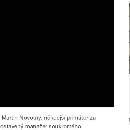
 | #1 Návrh multifunkční arény
i Martin Novotný, někdejší primátor za
postavený manažer soukromého