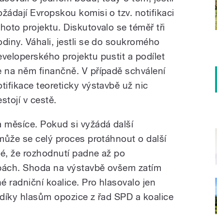
ožádají Evropskou komisi o tzv. notifikaci
ohoto projektu. Diskutovalo se téměř tři
odiny. Váhali, jestli se do soukromého
eveloperského projektu pustit a podílet
e na něm finančně. V případě schválení
otifikace teoreticky výstavbě už nic
stojí v cestě.
 měsíce. Pokud si vyžádá další
může se celý proces protáhnout o další
é, že rozhodnutí padne až po
bách. Shoda na výstavbě ovšem zatím
 radniční koalice. Pro hlasovalo jen
díky hlasům opozice z řad SPD a koalice