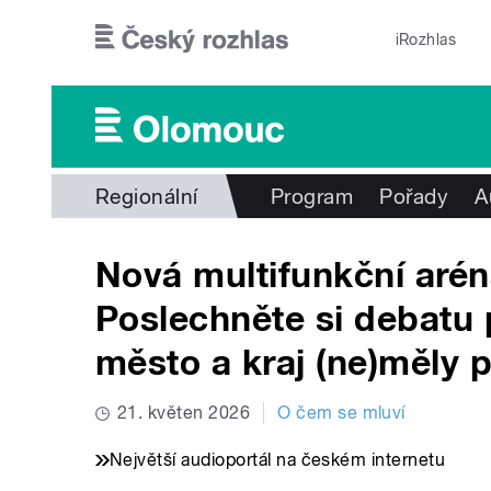
Přejít k hlavnímu obsahu
iRozhlas
Regionální
Program
Pořady
A
Nová multifunkční aré
Poslechněte si debatu p
město a kraj (ne)měly p
21. květen 2026
O čem se mluví
Největší audioportál na českém internetu