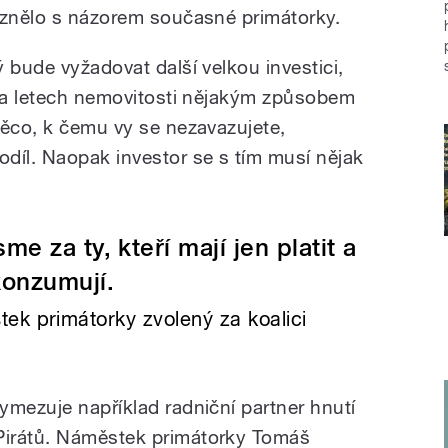
uznělo s názorem současné primátorky.
 bude vyžadovat další velkou investici,
ika letech nemovitosti nějakým způsobem
něco, k čemu vy se nezavazujete,
díl. Naopak investor se s tím musí nějak
e za ty, kteří mají jen platit a
konzumují.
ek primátorky zvolený za koalici
ymezuje například radniční partner hnutí
Pirátů. Náměstek primátorky Tomáš