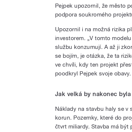
Pejpek upozornil, že město po
podpora soukromého projektu
Upozornil i na možná rizika
investorem. „V tomto modelu js
službu konzumují. A až ji zko
se bojím, je otázka, že ta ri
ve chvíli, kdy ten projekt př
poodkryl Pejpek svoje obavy.
Jak velká by nakonec byla
Náklady na stavbu haly se v 
korun. Pozemky, které do proj
čtvrt miliardy. Stavba má bý