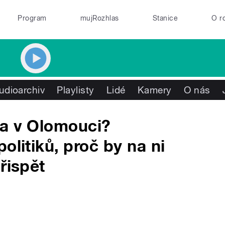
Program
mujRozhlas
Stanice
O r
udioarchiv
Playlisty
Lidé
Kamery
O nás
na v Olomouci?
olitiků, proč by na ni
řispět