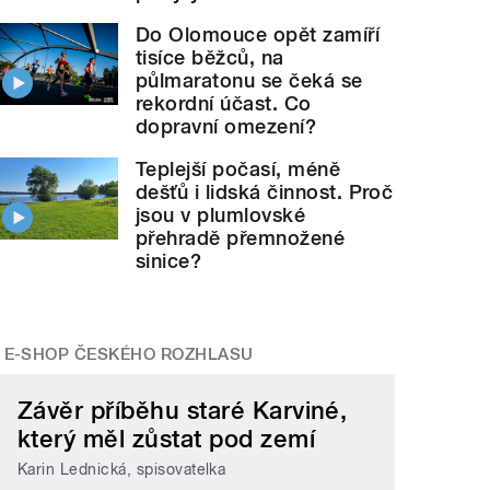
Do Olomouce opět zamíří
tisíce běžců, na
půlmaratonu se čeká se
rekordní účast. Co
dopravní omezení?
Teplejší počasí, méně
dešťů i lidská činnost. Proč
jsou v plumlovské
přehradě přemnožené
sinice?
E-SHOP ČESKÉHO ROZHLASU
Závěr příběhu staré Karviné,
který měl zůstat pod zemí
Karin Lednická, spisovatelka