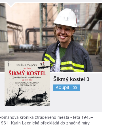
Šikmý kostel 3
Koupit
Románová kronika ztraceného města - léta 1945–
1961. Karin Lednická předkládá do značné míry