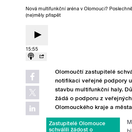
Nová multifunkční aréna v Olomouci? Poslechněte
(ne)měly přispět
15:55
Olomoučtí zastupitelé schv
notifikaci veřejné podpory
stavbu multifunkční haly. 
žádá o podporu z veřejných
Olomouckého kraje a měst
M
Zastupitelé Olomouce
schválili žádost o
h