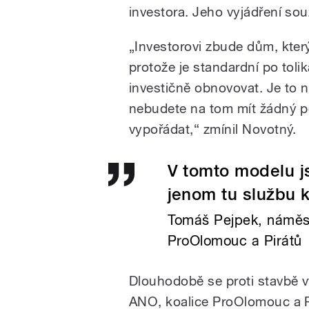
investora. Jeho vyjádření so
„Investorovi zbude dům, který
protože je standardní po tol
investičně obnovovat. Je to 
nebudete na tom mít žádný po
vypořádat,“ zmínil Novotný.
V tomto modelu jsm
jenom tu službu 
Tomáš Pejpek, náměst
ProOlomouc a Pirátů
Dlouhodobě se proti stavbě v
ANO, koalice ProOlomouc a 