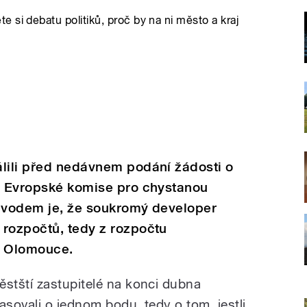
 si debatu politiků, proč by na ni město a kraj
álili před nedávnem podání žádosti o
 u Evropské komise pro chystanou
Důvodem je, že soukromý developer
 rozpočtů, tedy z rozpočtu
a Olomouce.
ěstští zastupitelé na konci dubna
lasovali o jednom bodu, tedy o tom, jestli