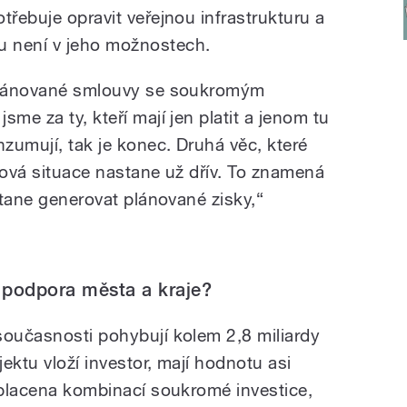
třebuje opravit veřejnou infrastrukturu a
 není v jeho možnostech.
 plánované smlouvy se soukromým
me za ty, kteří mají jen platit a jenom tu
nzumují, tak je konec. Druhá věc, které
ziková situace nastane už dřív. To znamená
estane generovat plánované zisky,“
 podpora města a kraje?
současnosti pohybují kolem 2,8 miliardy
ektu vloží investor, mají hodnotu asi
t placena kombinací soukromé investice,