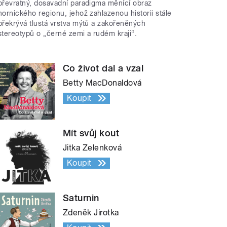
převratný, dosavadní paradigma měnící obraz
hornického regionu, jehož zahlazenou historii stále
překrývá tlustá vrstva mýtů a zakořeněných
stereotypů o „černé zemi a rudém kraji“.
Co život dal a vzal
Betty MacDonaldová
Koupit
Mít svůj kout
Jitka Zelenková
Koupit
Saturnin
Zdeněk Jirotka