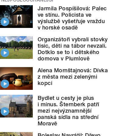
Jarmila Pospíšilová: Palec
ve stínu. Policista ve
výslužbě vyšetřuje vraždu
v horské osadě
Organizátoři vybrali stovky
tisíc, děti na tábor nevzali.
Dotklo se to i dětského
domova v Plumlově
Alena Mornštajnová: Dívka
z města mezi zelenými
kopci
Bydlet u cesty je plus
i mínus. Šternberk patří
mezi nejvýznamnější
panská sídla na střední
Moravě
Boleslav Navrátil: Dřevo