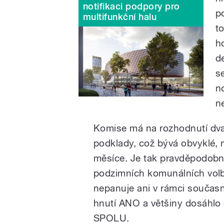
notifikaci podpory pro
p
multifunkční halu
t
h
d
s
n
ne
Komise má na rozhodnutí dva
podklady, což bývá obvyklé, 
měsíce. Je tak pravděpodobn
podzimních komunálních vol
nepanuje ani v rámci současné
hnutí ANO a většiny dosáhlo 
SPOLU.