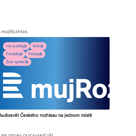
mujRozhlas
Hry a četby
Krimi
Pohádky
Pořady
Živé vysílání
Audiosvět Českého rozhlasu na jednom místě
NEJPOSLOUCHANĚJŠÍ