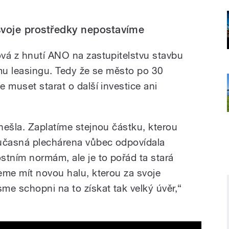
svoje prostředky nepostavíme
vá z hnutí ANO na zastupitelstvu stavbu
ímu leasingu. Tedy že se město po 30
 muset starat o další investice ani
nešla. Zaplatíme stejnou částku, kterou
oučasná plechárena vůbec odpovídala
tním normám, ale je to pořád ta stará
eme mít novou halu, kterou za svoje
me schopni na to získat tak velký úvěr,“