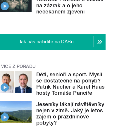
na zázrak a o jeho
nečekaném zjevení
Jak nás naladíte na DABu
VÍCE Z POŘADU
Děti, senioři a sport. Myslí
se dostatečně na pohyb?
Patrik Nacher a Karel Haas
hosty Tomáše Pancíře
Jeseníky lákají návštěvníky
nejen v zimě. Jaký je letos
zájem o prázdninové
pobyty?