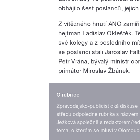
obhájilo šest poslanců, jejich
Z vítězného hnutí ANO zamíři
hejtman Ladislav Okleštěk. T
své kolegy a z posledního mís
se poslanci stali Jaroslav Fal
Petr Vrána, bývalý ministr 
primátor Miroslav Žbánek.
O rubrice
Zpravodajsko-publicistická diskuse
středu odpoledne rubrika s názvem
Ježková společně s redaktorem/red
téma, o kterém se mluví v Olomouck