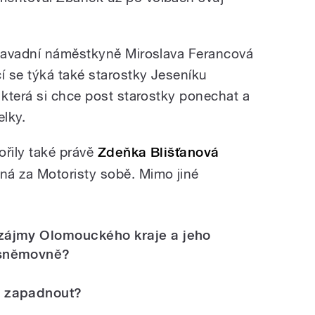
savadní náměstkyně Miroslava Ferancová
 se týká také starostky Jeseníku
která si chce post starostky ponechat a
elky.
ořily také právě
Zdeňka Blišťanová
ná za Motoristy sobě.
Mimo jiné
zájmy Olomouckého kraje a jeho
 sněmovně?
a zapadnout?