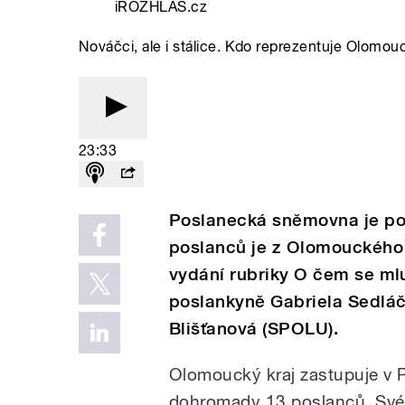
iROZHLAS.cz
Nováčci, ale i stálice. Kdo reprezentuje Olomo
23:33
Poslanecká sněmovna je po 
poslanců je z Olomouckého k
vydání rubriky O čem se mlu
poslankyně Gabriela Sedláč
Blišťanová (SPOLU).
Olomoucký kraj zastupuje v
dohromady 13 poslanců. Své