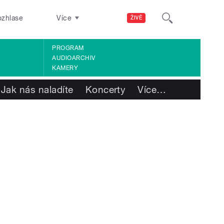
ozhlase
Více
ŽIVĚ
PROGRAM
AUDIOARCHIV
KAMERY
Jak nás naladíte
Koncerty
Více
…