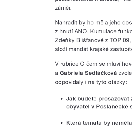
záměr.
Nahradit by ho měla jeho do
z hnutí ANO. Kumulace funkcí
Zdeňky Blišťanové z TOP 09, 
složí mandát krajské zastupit
V rubrice O čem se mluví hov
a
Gabriela Sedláčková
zvole
odpovídaly i na tyto otázky:
Jak budete prosazovat 
obyvatel v Poslanecké
Která témata by neměl