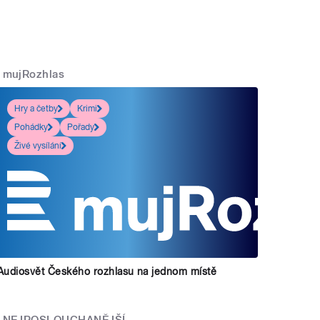
mujRozhlas
Hry a četby
Krimi
Pohádky
Pořady
Živé vysílání
Audiosvět Českého rozhlasu na jednom místě
NEJPOSLOUCHANĚJŠÍ