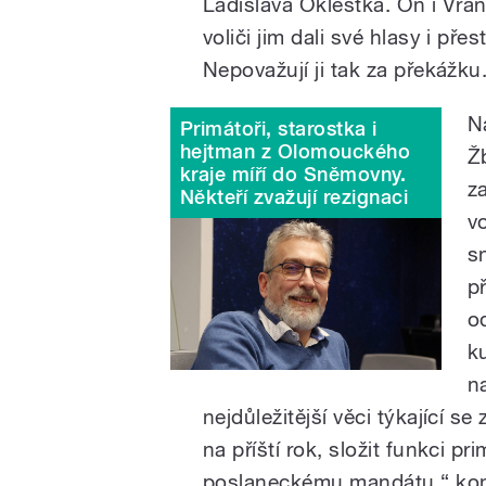
Ladislava Oklešťka. On i Vrán
voliči jim dali své hlasy i pře
Nepovažují ji tak za překážku
N
Primátoři, starostka i
hejtman z Olomouckého
Ž
kraje míří do Sněmovny.
z
Někteří zvažují rezignaci
v
s
p
o
k
n
nejdůležitější věci týkající s
na příští rok, složit funkci p
poslaneckému mandátu,“ kom