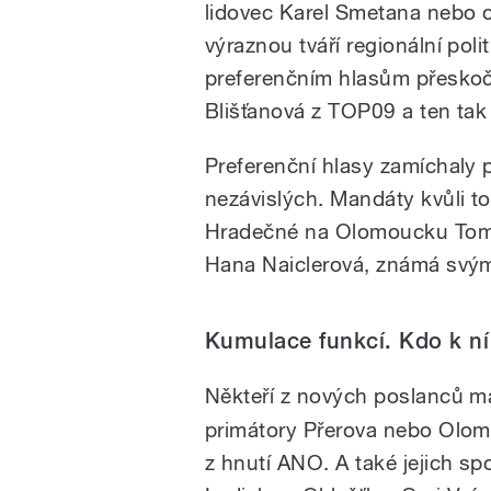
lidovec Karel Smetana nebo o
výraznou tváří regionální pol
preferenčním hlasům přeskoč
Blišťanová z TOP09 a ten tak
Preferenční hlasy zamíchaly 
nezávislých. Mandáty kvůli to
Hradečné na Olomoucku Tomáš
Hana Naiclerová, známá svým
Kumulace funkcí. Kdo k ní
Někteří z nových poslanců maj
primátory Přerova nebo Olom
z hnutí ANO. A také jejich s