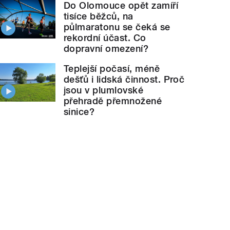
Do Olomouce opět zamíří
tisíce běžců, na
půlmaratonu se čeká se
rekordní účast. Co
dopravní omezení?
Teplejší počasí, méně
dešťů i lidská činnost. Proč
jsou v plumlovské
přehradě přemnožené
sinice?