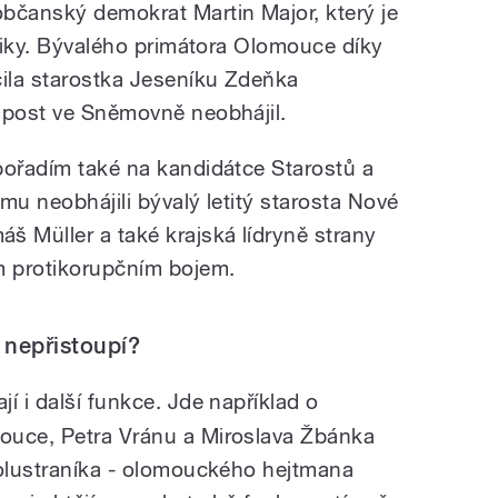
bčanský demokrat Martin Major, který je
itiky. Bývalého primátora Olomouce díky
ila starostka Jeseníku Zdeňka
 post ve Sněmovně neobhájil.
pořadím také na kandidátce Starostů a
mu neobhájili bývalý letitý starosta Nové
 Müller a také krajská lídryně strany
 protikorupčním bojem.
 nepřistoupí?
í i další funkce.
Jde například o
ouce, Petra Vránu a Miroslava Žbánka
polustraníka - olomouckého hejtmana