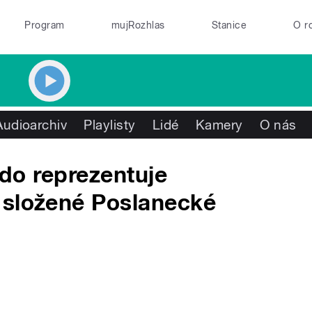
Program
mujRozhlas
Stanice
O r
Audioarchiv
Playlisty
Lidé
Kamery
O nás
Kdo reprezentuje
 složené Poslanecké