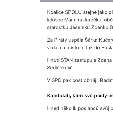
Koalice SPOLU stejně jako pře
lidovce Mariana Jurečku, ob
starostku Jeseníku Zdeňku B
Za Piráty uspěla Šárka Kučer
vzdala a místo ní tak do Pos
Hnutí STAN zastupuje Zdena 
Sedláčková.
V SPD pak post obhájil Radim
Kandidáti, kteří své posty n
Hned několik poslanců svůj po