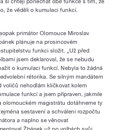
a si chtějí ponechat obě funkce s tím, že
sto, že věděli o kumulaci funkcí.
.
aopak primátor Olomouce Miroslav
bánek plánuje na prosincovém
astupitelstvu funkci složit. „Už před
olbami jsem deklaroval, že se nebudu
nažit o kumulaci funkcí. Nebyla to žádná
ředvolební rétorika. Se silným mandátem
d voličů nehodlám kličkovat kolem
umulace funkcí a jsem připraven, jakmile
a olomouckém magistrátu dotáhneme ty
e zejména sestavení a schválení rozpočtu
rimátora a naplno se věnovat
entoval Žbánek už po volbách svůj