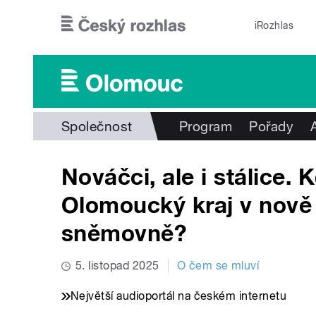
Přejít k hlavnímu obsahu
iRozhlas
Společnost
Program
Pořady
Nováčci, ale i stálice. 
Olomoucký kraj v nově
sněmovně?
5. listopad 2025
O čem se mluví
Největší audioportál na českém internetu