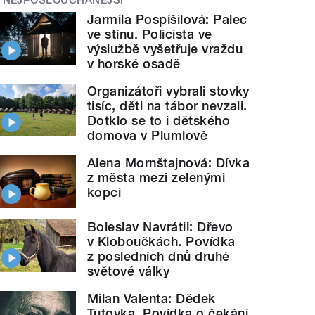
Jarmila Pospíšilová: Palec
ve stínu. Policista ve
výslužbě vyšetřuje vraždu
v horské osadě
Organizátoři vybrali stovky
tisíc, děti na tábor nevzali.
Dotklo se to i dětského
domova v Plumlově
Alena Mornštajnová: Dívka
z města mezi zelenými
kopci
Boleslav Navrátil: Dřevo
v Kloboučkách. Povídka
z posledních dnů druhé
světové války
Milan Valenta: Dědek
Tutovka. Povídka o čekání