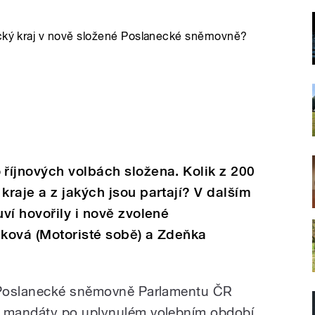
ucký kraj v nově složené Poslanecké sněmovně?
říjnových volbách složena. Kolik z 200
raje a z jakých jsou partají? V dalším
ví hovořily i nově zvolené
ková (Motoristé sobě) a Zdeňka
 Poslanecké sněmovně Parlamentu ČR
 mandáty po uplynulém volebním období