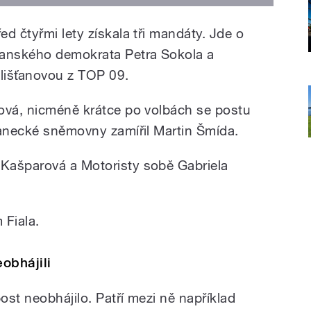
d čtyřmi lety získala tři mandáty. Jde o
čanského demokrata Petra Sokola a
lišťanovou z TOP 09.
ová, nicméně krátce po volbách se postu
lanecké sněmovny zamířil Martin Šmída.
Kašparová a Motoristy sobě Gabriela
 Fiala.
eobhájili
st neobhájilo. Patří mezi ně například