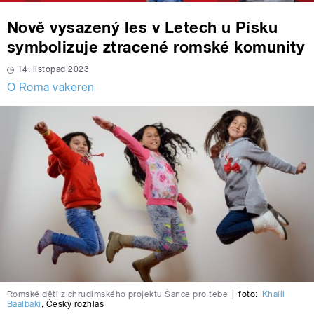
Nově vysazený les v Letech u Písku
symbolizuje ztracené romské komunity
14. listopad 2023
O Roma vakeren
Romské děti z chrudimského projektu Šance pro tebe
|
foto:
Khalil
Baalbaki
,
Český rozhlas