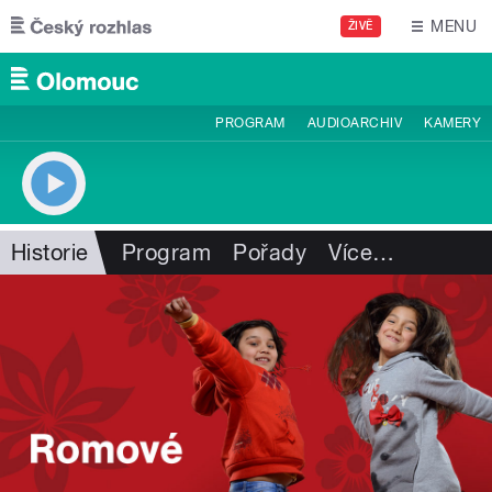
Přejít k hlavnímu obsahu
MENU
ŽIVĚ
PROGRAM
AUDIOARCHIV
KAMERY
Historie
Program
Pořady
Více
…