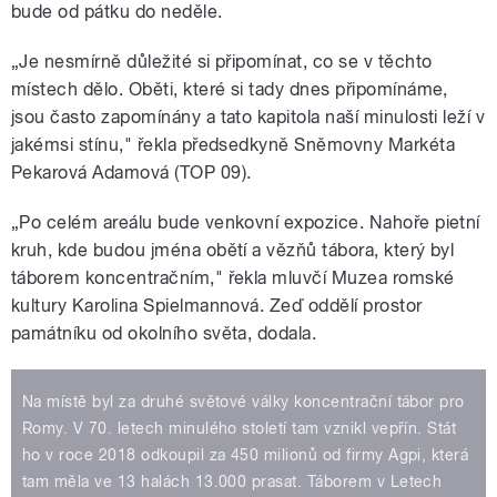
bude od pátku do neděle.
„Je nesmírně důležité si připomínat, co se v těchto
místech dělo. Oběti, které si tady dnes připomínáme,
jsou často zapomínány a tato kapitola naší minulosti leží v
jakémsi stínu," řekla předsedkyně Sněmovny Markéta
Pekarová Adamová (TOP 09).
„Po celém areálu bude venkovní expozice. Nahoře pietní
kruh, kde budou jména obětí a vězňů tábora, který byl
táborem koncentračním," řekla mluvčí Muzea romské
kultury Karolina Spielmannová. Zeď oddělí prostor
památníku od okolního světa, dodala.
Na místě byl za druhé světové války koncentrační tábor pro
Romy. V 70. letech minulého století tam vznikl vepřín. Stát
ho v roce 2018 odkoupil za 450 milionů od firmy Agpi, která
tam měla ve 13 halách 13.000 prasat. Táborem v Letech