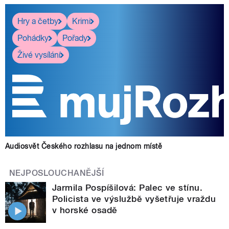
Hry a četby
Krimi
Pohádky
Pořady
Živé vysílání
Audiosvět Českého rozhlasu na jednom místě
NEJPOSLOUCHANĚJŠÍ
Jarmila Pospíšilová: Palec ve stínu.
Policista ve výslužbě vyšetřuje vraždu
v horské osadě