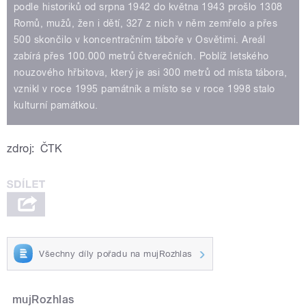
podle historiků od srpna 1942 do května 1943 prošlo 1308
Romů, mužů, žen i dětí, 327 z nich v něm zemřelo a přes
500 skončilo v koncentračním táboře v Osvětimi. Areál
zabírá přes 100.000 metrů čtverečních. Poblíž letského
nouzového hřbitova, který je asi 300 metrů od místa tábora,
vznikl v roce 1995 památník a místo se v roce 1998 stalo
kulturní památkou.
zdroj:
ČTK
Všechny díly pořadu na mujRozhlas
mujRozhlas