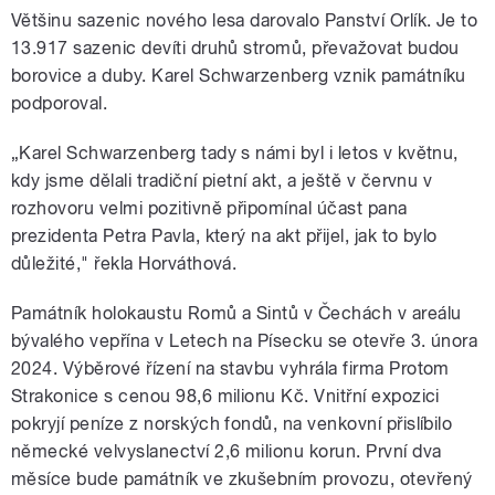
Většinu sazenic nového lesa darovalo Panství Orlík. Je to
13.917 sazenic devíti druhů stromů, převažovat budou
borovice a duby. Karel Schwarzenberg vznik památníku
podporoval.
„Karel Schwarzenberg tady s námi byl i letos v květnu,
kdy jsme dělali tradiční pietní akt, a ještě v červnu v
rozhovoru velmi pozitivně připomínal účast pana
prezidenta Petra Pavla, který na akt přijel, jak to bylo
důležité," řekla Horváthová.
Památník holokaustu Romů a Sintů v Čechách v areálu
bývalého vepřína v Letech na Písecku se otevře 3. února
2024. Výběrové řízení na stavbu vyhrála firma Protom
Strakonice s cenou 98,6 milionu Kč. Vnitřní expozici
pokryjí peníze z norských fondů, na venkovní přislíbilo
německé velvyslanectví 2,6 milionu korun. První dva
měsíce bude památník ve zkušebním provozu, otevřený