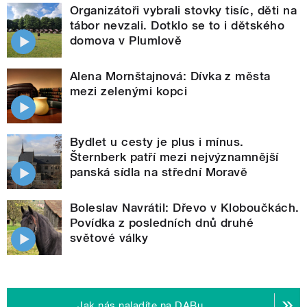
Organizátoři vybrali stovky tisíc, děti na
tábor nevzali. Dotklo se to i dětského
domova v Plumlově
Alena Mornštajnová: Dívka z města
mezi zelenými kopci
Bydlet u cesty je plus i mínus.
Šternberk patří mezi nejvýznamnější
panská sídla na střední Moravě
Boleslav Navrátil: Dřevo v Kloboučkách.
Povídka z posledních dnů druhé
světové války
Jak nás naladíte na DABu