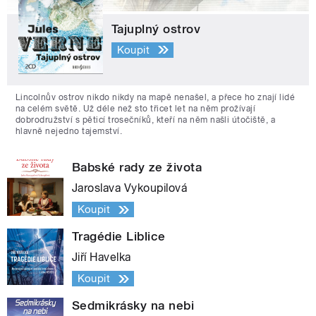
Tajuplný ostrov
Koupit
Lincolnův ostrov nikdo nikdy na mapě nenašel, a přece ho znají lidé
na celém světě. Už déle než sto třicet let na něm prožívají
dobrodružství s pěticí trosečníků, kteří na něm našli útočiště, a
hlavně nejedno tajemství.
Babské rady ze života
Jaroslava Vykoupilová
Koupit
Tragédie Liblice
Jiří Havelka
Koupit
Sedmikrásky na nebi