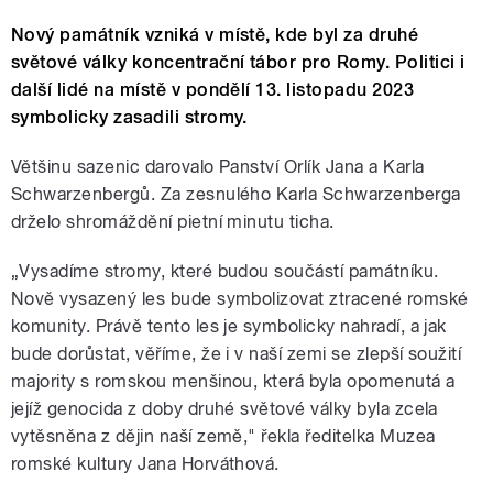
Nový památník vzniká v místě, kde byl za druhé
světové války koncentrační tábor pro Romy. Politici i
další lidé na místě v pondělí 13. listopadu 2023
symbolicky zasadili stromy.
Většinu sazenic darovalo Panství Orlík Jana a Karla
Schwarzenbergů. Za zesnulého Karla Schwarzenberga
drželo shromáždění pietní minutu ticha.
„Vysadíme stromy, které budou součástí památníku.
Nově vysazený les bude symbolizovat ztracené romské
komunity. Právě tento les je symbolicky nahradí, a jak
bude dorůstat, věříme, že i v naší zemi se zlepší soužití
majority s romskou menšinou, která byla opomenutá a
jejíž genocida z doby druhé světové války byla zcela
vytěsněna z dějin naší země," řekla ředitelka Muzea
romské kultury Jana Horváthová.