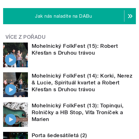
Jak nás naladíte na DABu
VÍCE Z POŘADU
Mohelnický FolkFest (15): Robert
Křesťan s Druhou trávou
Mohelnický FolkFest (14): Korki, Nerez
& Lucie, Spirituál kvartet a Robert
Křesťan s Druhou trávou
Mohelnický FolkFest (13): Topinqui,
Rolničky a HB Stop, Víťa Troníček a
Marien
Porta šedesátiletá (2)