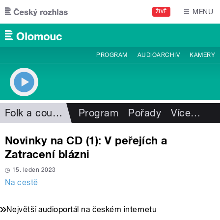
Přejít k hlavnímu obsahu
MENU
ŽIVĚ
PROGRAM
AUDIOARCHIV
KAMERY
Folk a country
Program
Pořady
Více
…
Novinky na CD (1): V peřejích a
Zatracení blázni
15. leden 2023
Na cestě
Největší audioportál na českém internetu