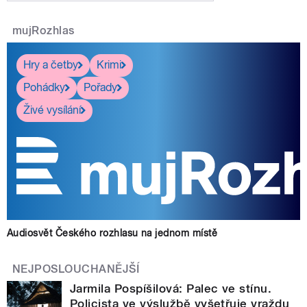
mujRozhlas
Hry a četby
Krimi
Pohádky
Pořady
Živé vysílání
Audiosvět Českého rozhlasu na jednom místě
NEJPOSLOUCHANĚJŠÍ
Jarmila Pospíšilová: Palec ve stínu.
Policista ve výslužbě vyšetřuje vraždu