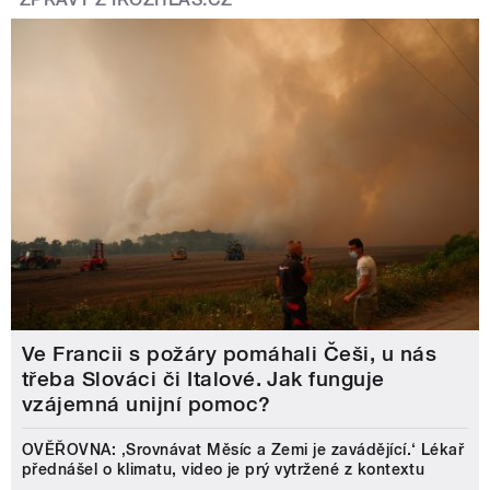
Ve Francii s požáry pomáhali Češi, u nás
třeba Slováci či Italové. Jak funguje
vzájemná unijní pomoc?
OVĚŘOVNA: ‚Srovnávat Měsíc a Zemi je zavádějící.‘ Lékař
přednášel o klimatu, video je prý vytržené z kontextu