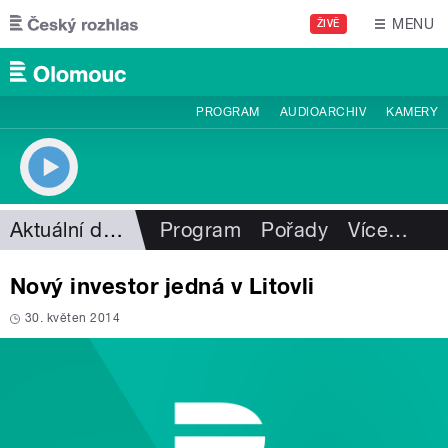
Přejít k hlavnímu obsahu
MENU
ŽIVĚ
PROGRAM
AUDIOARCHIV
KAMERY
Aktuální dění
Program
Pořady
Více
…
Nový investor jedná v Litovli
30. květen 2014