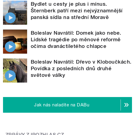
Bydlet u cesty je plus i mínus.
Šternberk patří mezi nejvýznamnější
panská sídla na střední Moravě
Boleslav Navrátil: Domek jako nebe.
Lidské tragédie po měnové reformě
očima dvanáctiletého chlapce
Boleslav Navrátil: Dřevo v Kloboučkách.
Povídka z posledních dnů druhé
světové války
Jak nás naladíte na DABu
ZPRÁVY Z IROZHLAS.CZ