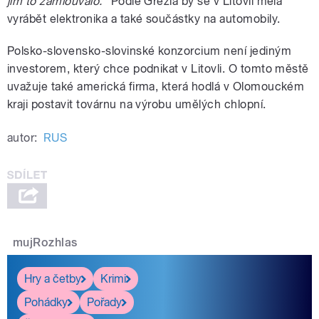
jim to zamlouvalo."
Podle Grézla by se v Litovli měla
vyrábět elektronika a také součástky na automobily.
Polsko-slovensko-slovinské konzorcium není jediným
investorem, který chce podnikat v Litovli. O tomto městě
uvažuje také americká firma, která hodlá v Olomouckém
kraji postavit továrnu na výrobu umělých chlopní.
autor:
RUS
mujRozhlas
Hry a četby
Krimi
Pohádky
Pořady