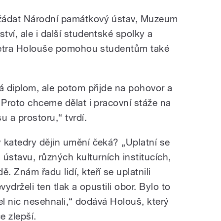
ožádat Národní památkový ústav, Muzeum
ví, ale i další studentské spolky a
 Petra Holouše pomohou studentům také
á diplom, ale potom přijde na pohovor a
 Proto chceme dělat i pracovní stáže na
u a prostoru,“ tvrdí.
 katedry dějin umění čeká? „Uplatní se
stavu, různých kulturních institucích,
 Znám řadu lidí, kteří se uplatnili
evydrželi ten tlak a opustili obor. Bylo to
žel nic nesehnali,“ dodává Holouš, který
e zlepší.