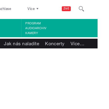
ozhlase
Více
ŽIVĚ
PROGRAM
AUDIOARCHIV
KAMERY
Jak nás naladíte
Koncerty
Více
…