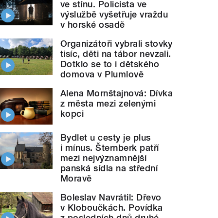
ve stínu. Policista ve
výslužbě vyšetřuje vraždu
v horské osadě
Organizátoři vybrali stovky
tisíc, děti na tábor nevzali.
Dotklo se to i dětského
domova v Plumlově
Alena Mornštajnová: Dívka
z města mezi zelenými
kopci
Bydlet u cesty je plus
i mínus. Šternberk patří
mezi nejvýznamnější
panská sídla na střední
Moravě
Boleslav Navrátil: Dřevo
v Kloboučkách. Povídka
z posledních dnů druhé