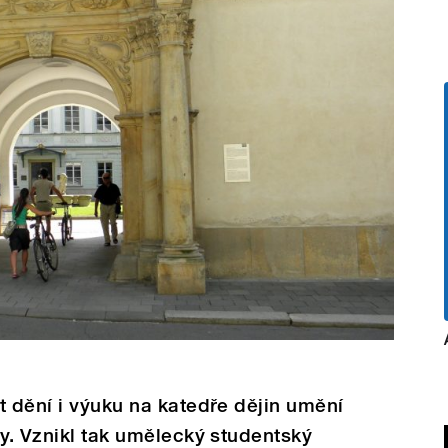
t dění i výuku na katedře dějin umění
ty. Vznikl tak umělecký studentský