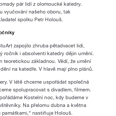
romady pár lidí z olomoucké katedry.
u vyučování našeho oboru, tak
akladatel spolku Petr Holouš.
ročníky
tuArt zapojilo zhruba pětadvacet lidí,
ý ročník i absolventi katedry dějin umění.
en teoretickou základnou. Vědí, že umění
í i dění na katedře. V hlavě mají plno plánů.
ery. V létě chceme uspořádat společná
Chceme spolupracovat s divadlem, filmem.
spořádáme Kostelní noc, kdy budeme v
ávštěvníky. Na přelomu dubna a května
a památkami,“ nastiňuje Holouš.