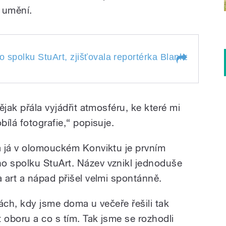
 umění.
polku StuArt, zjišťovala reportérka
o spolku StuArt, zjišťovala reportérka Blanka
Mazalo
ého spolku StuArt,
Mazalová
 Blanka
ějak přála vyjádřit atmosféru, ke které mi
ílá fotografie,“ popisuje.
a já v olomouckém Konviktu je prvním
 spolku StuArt. Název vznikl jednoduše
 art a nápad přišel velmi spontánně.
ách, kdy jsme doma u večeře řešili tak
 oboru a co s tím. Tak jsme se rozhodli