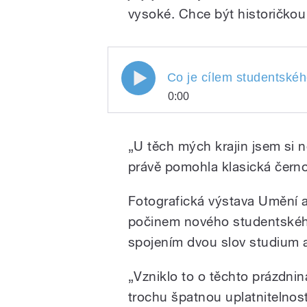
vysoké. Chce být historičkou
Co je cílem studentského s
Co je cílem studentskéh
0:00
Blanka Mazalová
Co je cílem studentsk
Play
zjišťovala reportérka
„U těch mých krajin jsem si n
právě pomohla klasická černob
Fotografická výstava Umění 
počinem nového studentského
spojením dvou slov studium a
/
„Vzniklo to o těchto prázdnin
trochu špatnou uplatnitelnost