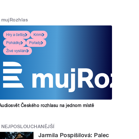
mujRozhlas
Hry a četby
Krimi
Pohádky
Pořady
Živé vysílání
Audiosvět Českého rozhlasu na jednom místě
NEJPOSLOUCHANĚJŠÍ
Jarmila Pospíšilová: Palec