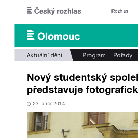
Přejít k hlavnímu obsahu
iRozhlas
Aktuální dění
Program
Pořady
Nový studentský spolek
představuje fotografic
23. únor 2014