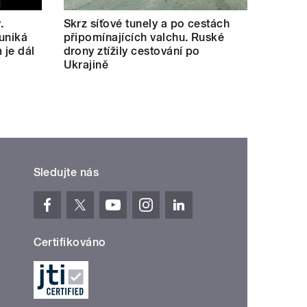
.
Skrz síťové tunely a po cestách
uniká
připomínajících valchu. Ruské
 je dál
drony ztížily cestování po
Ukrajině
Sledujte nás
Certifikováno