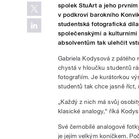
spolek StuArt a jeho prvním
v podkroví barokního Konvik
studentská fotografická díl
společenskými a kulturními 
absolventům tak ulehčit vs
Gabriela Kodysová z pátého 
chystá v hloučku studentů r
fotografiím. Je kurátorkou vý
studentů tak chce jasně říct, 
„Každý z nich má svůj osobitý 
klasické analogy,“ říká Kodys
Své černobílé analogové fotky
je jejím velkým koníčkem. Poč