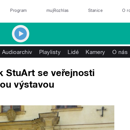
Program
mujRozhlas
Stanice
O r
Audioarchiv
Playlisty
Lidé
Kamery
O nás
 StuArt se veřejnosti
kou výstavou