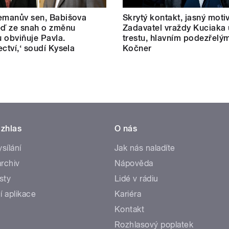
emanův sen, Babišova
Skrytý kontakt, jasný motiv
eď ze snah o změnu
Zadavatel vraždy Kuciaka 
 obviňuje Pavla.
trestu, hlavním podezřelým
ectví,‘ soudí Kysela
Kočner
zhlas
O nás
ysílání
Jak nás naladíte
rchiv
Nápověda
sty
Lidé v rádiu
í aplikace
Kariéra
Kontakt
Rozhlasový poplatek