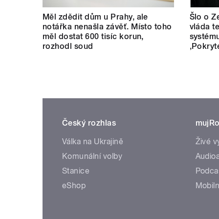
Měl zdědit dům u Prahy, ale
Šlo o Z
notářka nenašla závěť. Místo toho
vláda t
měl dostat 600 tisíc korun,
systému
rozhodl soud
‚Pokryt
Český rozhlas
mujRo
Válka na Ukrajině
Živé v
Komunální volby
Audioa
Stanice
Podca
eShop
Mobiln