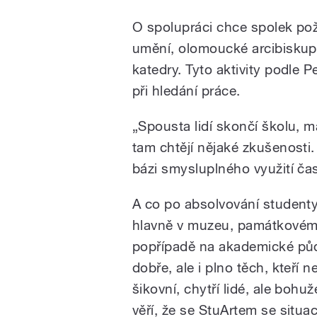
O spolupráci chce spolek p
umění, olomoucké arcibiskupst
katedry. Tyto aktivity podle
při hledání práce.
„Spousta lidí skončí školu, m
tam chtějí nějaké zkušenosti.
bázi smysluplného využití čas
A co po absolvování studenty
hlavně v muzeu, památkovém ú
popřípadě na akademické půdě.
dobře, ale i plno těch, kteří n
šikovní, chytří lidé, ale bohu
věří, že se StuArtem se situac