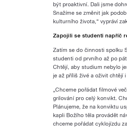
být proaktivní. Dali jsme doh
Snažíme se změnit jak podob
kulturního života,“ vypráví z
Zapojili se studenti napříč 
pause
Zatím se do činnosti spolku S
studenti od prvního až po pát
Chtějí, aby studium nebylo j
je až příliš živé a oživit chtěj
„Chceme pořádat filmové več
grilování pro celý konvikt. 
Plánujeme, že na konviktu u
kapli Božího těla provádět n
chceme pořádat cyklojízdu z