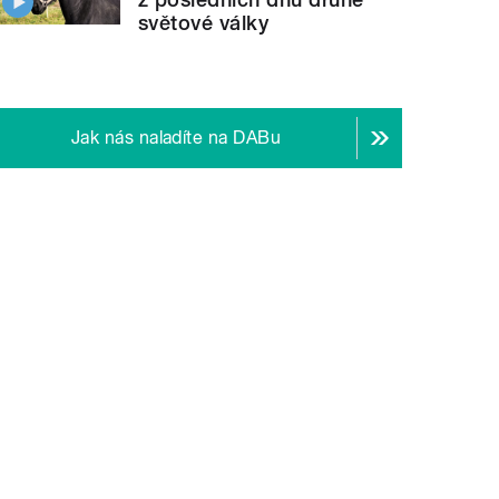
světové války
Co je cílem studentského spolku StuAr
vá
" style="">
Jak nás naladíte na DABu