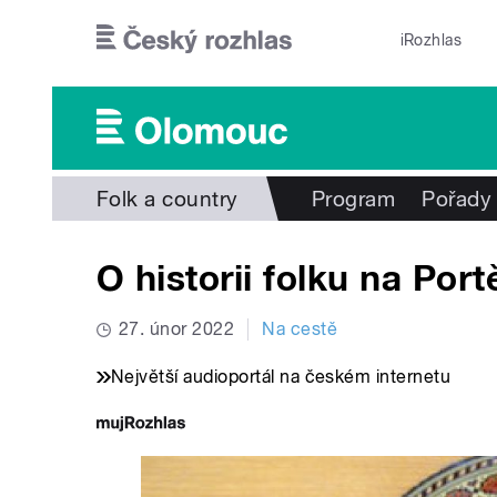
Přejít k hlavnímu obsahu
iRozhlas
Folk a country
Program
Pořady
O historii folku na Portě
27. únor 2022
Na cestě
Největší audioportál na českém internetu