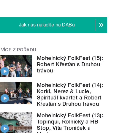
Jak nás naladíte na DABu
VÍCE Z POŘADU
Mohelnický FolkFest (15):
Robert Křesťan s Druhou
trávou
Mohelnický FolkFest (14):
Korki, Nerez & Lucie,
Spirituál kvartet a Robert
Křesťan s Druhou trávou
Mohelnický FolkFest (13):
Topinqui, Rolničky a HB
Stop, Víťa Troníček a