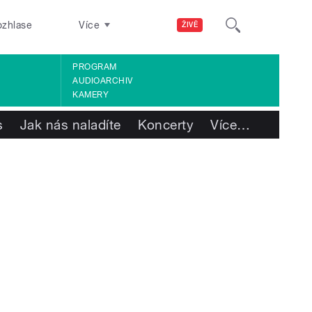
ozhlase
Více
ŽIVĚ
PROGRAM
AUDIOARCHIV
KAMERY
s
Jak nás naladíte
Koncerty
Více
…