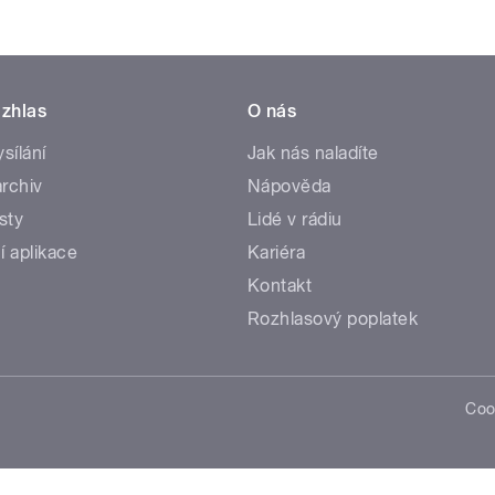
zhlas
O nás
ysílání
Jak nás naladíte
rchiv
Nápověda
sty
Lidé v rádiu
í aplikace
Kariéra
Kontakt
Rozhlasový poplatek
Coo