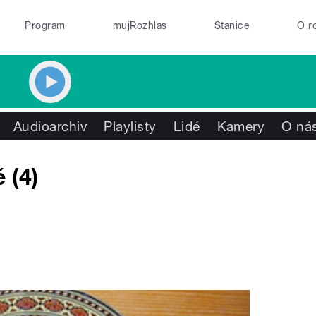
Program
mujRozhlas
Stanice
O r
Audioarchiv
Playlisty
Lidé
Kamery
O ná
 (4)