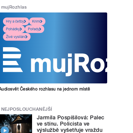
mujRozhlas
Hry a četby
Krimi
Pohádky
Pořady
Živé vysílání
Audiosvět Českého rozhlasu na jednom místě
NEJPOSLOUCHANĚJŠÍ
Jarmila Pospíšilová: Palec
ve stínu. Policista ve
výslužbě vyšetřuje vraždu