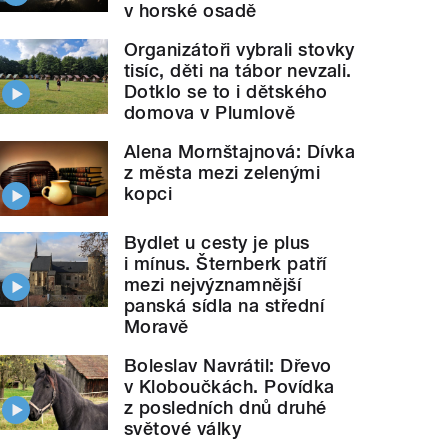
v horské osadě
Organizátoři vybrali stovky
tisíc, děti na tábor nevzali.
Dotklo se to i dětského
domova v Plumlově
Alena Mornštajnová: Dívka
z města mezi zelenými
kopci
Bydlet u cesty je plus
i mínus. Šternberk patří
mezi nejvýznamnější
panská sídla na střední
Moravě
Boleslav Navrátil: Dřevo
v Kloboučkách. Povídka
z posledních dnů druhé
světové války