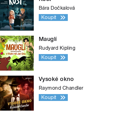
Bára Dočkalová
Koupit
Mauglí
Rudyard Kipling
Koupit
Vysoké okno
Raymond Chandler
Koupit