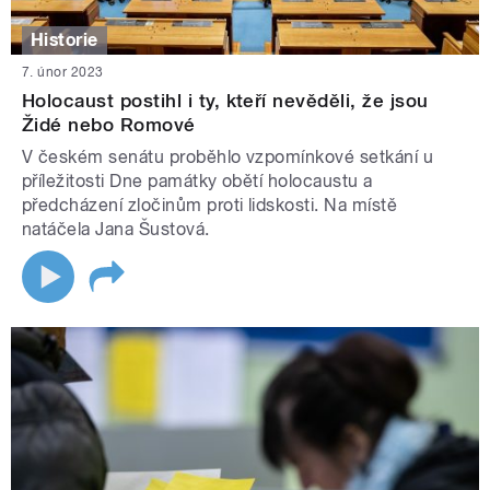
Historie
7. únor 2023
Holocaust postihl i ty, kteří nevěděli, že jsou
Židé nebo Romové
V českém senátu proběhlo vzpomínkové setkání u
příležitosti Dne památky obětí holocaustu a
předcházení zločinům proti lidskosti. Na místě
natáčela Jana Šustová.