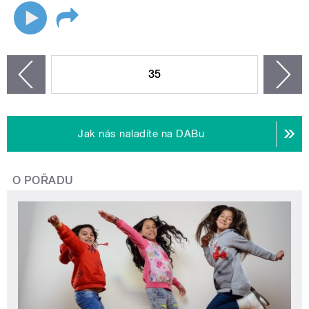
STRÁNKY
35
n
zí
Jak nás naladíte na DABu
O POŘADU