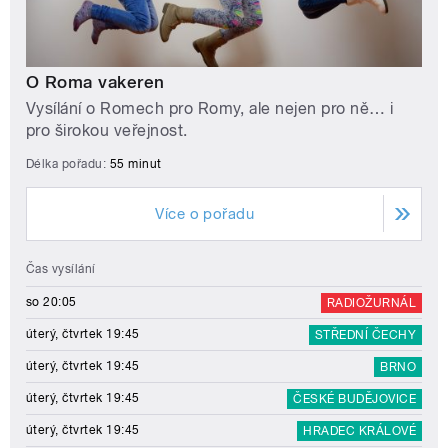
O Roma vakeren
Vysílání o Romech pro Romy, ale nejen pro ně… i
pro širokou veřejnost.
Délka pořadu:
55 minut
Více o pořadu
Čas vysílání
so 20:05
RADIOŽURNÁL
úterý, čtvrtek 19:45
STŘEDNÍ ČECHY
úterý, čtvrtek 19:45
BRNO
úterý, čtvrtek 19:45
ČESKÉ BUDĚJOVICE
úterý, čtvrtek 19:45
HRADEC KRÁLOVÉ