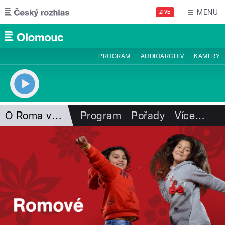
Přejít k hlavnímu obsahu
MENU
ŽIVĚ
PROGRAM
AUDIOARCHIV
KAMERY
O Roma vakeren
Program
Pořady
Více
…