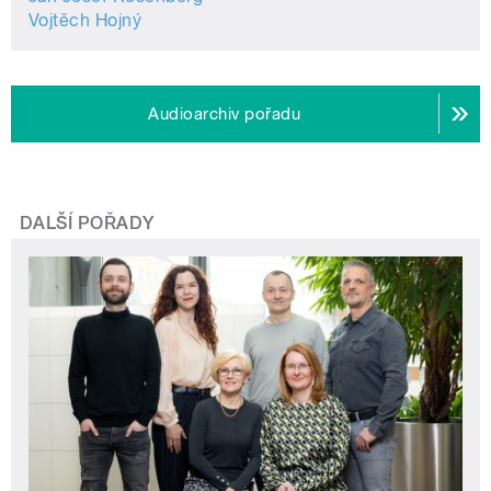
Vojtěch Hojný
Audioarchiv pořadu
DALŠÍ POŘADY