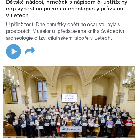
Dětské nádobí, hrneček s nápisem či ustřižený
cop vynesl na povrch archeologický průzkum
v Letech
U příležitosti Dne památky obětí holocaustu byla v
prostorách Musaionu představena kniha Svědectví
archeologie o tzv. cikánském táboře v Letech.