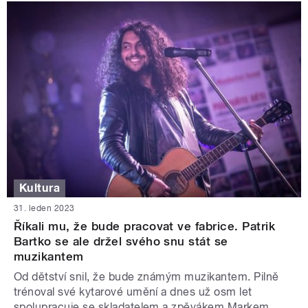
Kultura
31. leden 2023
Říkali mu, že bude pracovat ve fabrice. Patrik
Bartko se ale držel svého snu stát se
muzikantem
Od dětství snil, že bude známým muzikantem. Pilně
trénoval své kytarové umění a dnes už osm let
spolupracuje se skladatelem a zpěvákem Markem