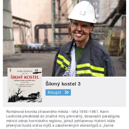
Šikmý kostel 3
Koupit
Románová kronika ztraceného města - léta 1945–1961. Karin
Lednická předkládá do značné míry převratný, dosavadní paradigma
měnící obraz hornického regionu, jehož zahlazenou historii stále
překrývá tlustá vrstva mýtů a zakořeněných stereotypů o „černé