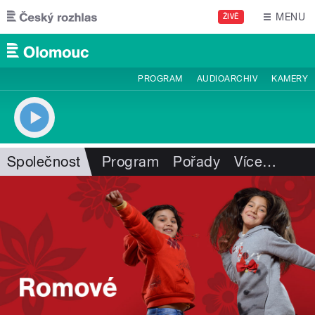
Přejít k hlavnímu obsahu
MENU
ŽIVĚ
PROGRAM
AUDIOARCHIV
KAMERY
Společnost
Program
Pořady
Více
…