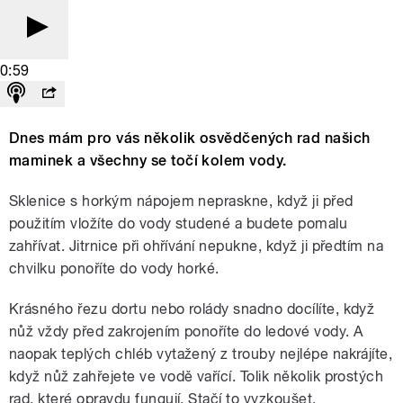
0:59
Dnes mám pro vás několik osvědčených rad našich
maminek a všechny se točí kolem vody.
Sklenice s horkým nápojem nepraskne, když ji před
použitím vložíte do vody studené a budete pomalu
zahřívat. Jitrnice při ohřívání nepukne, když ji předtím na
chvilku ponoříte do vody horké.
Krásného řezu dortu nebo rolády snadno docílíte, když
nůž vždy před zakrojením ponoříte do ledové vody. A
naopak teplých chléb vytažený z trouby nejlépe nakrájíte,
když nůž zahřejete ve vodě vařící. Tolik několik prostých
rad, které opravdu fungují. Stačí to vyzkoušet.