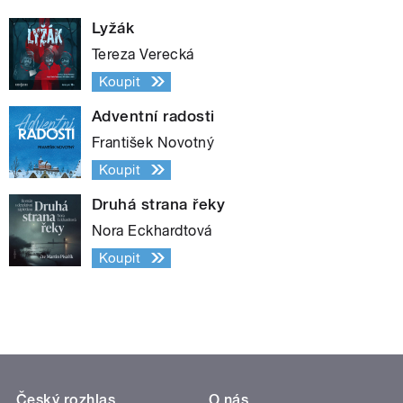
Lyžák
Tereza Verecká
Koupit
Adventní radosti
František Novotný
Koupit
Druhá strana řeky
Nora Eckhardtová
Koupit
Český rozhlas
O nás