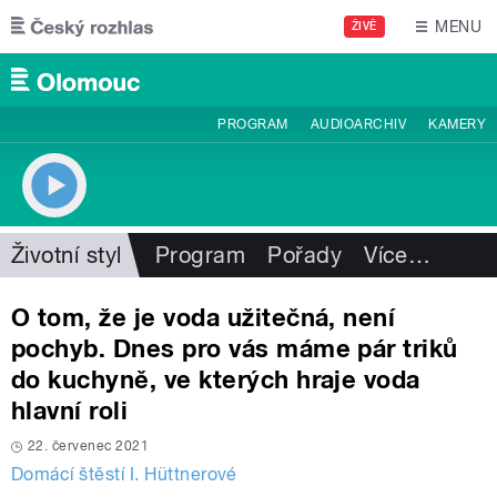
Přejít k hlavnímu obsahu
MENU
ŽIVĚ
PROGRAM
AUDIOARCHIV
KAMERY
Životní styl
Program
Pořady
Více
…
O tom, že je voda užitečná, není
pochyb. Dnes pro vás máme pár triků
do kuchyně, ve kterých hraje voda
hlavní roli
22. červenec 2021
Domácí štěstí I. Hüttnerové