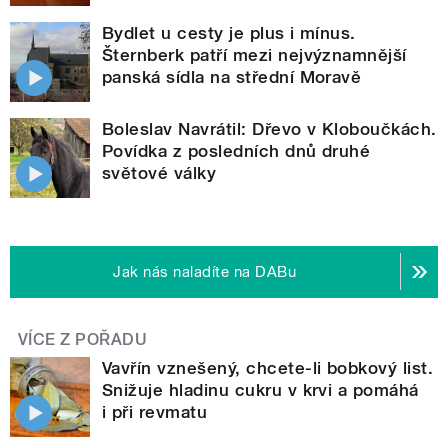
Bydlet u cesty je plus i mínus.
Šternberk patří mezi nejvýznamnější
panská sídla na střední Moravě
Boleslav Navrátil: Dřevo v Kloboučkách.
Povídka z posledních dnů druhé
světové války
Jak nás naladíte na DABu
VÍCE Z POŘADU
Vavřín vznešený, chcete-li bobkový list.
Snižuje hladinu cukru v krvi a pomáhá
i při revmatu