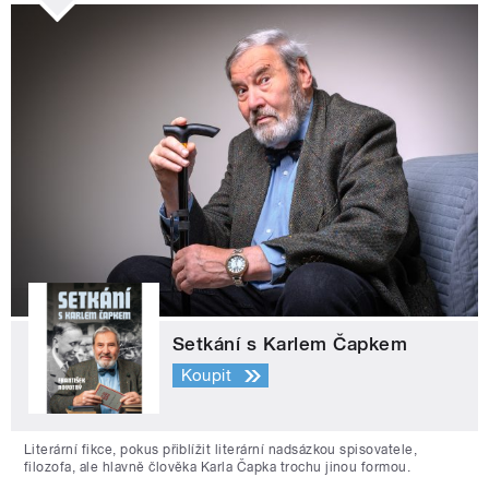
Setkání s Karlem Čapkem
Koupit
Literární fikce, pokus přiblížit literární nadsázkou spisovatele,
filozofa, ale hlavně člověka Karla Čapka trochu jinou formou.